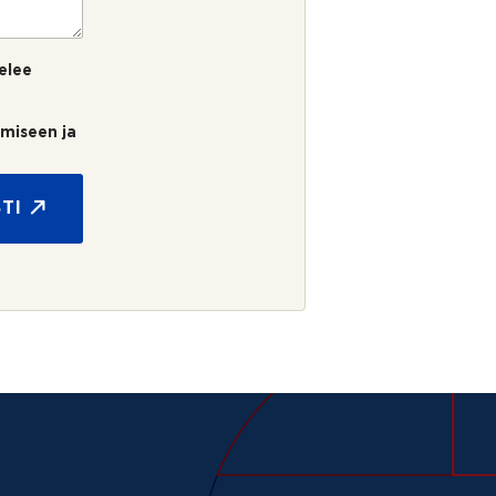
elee
umiseen ja
TI