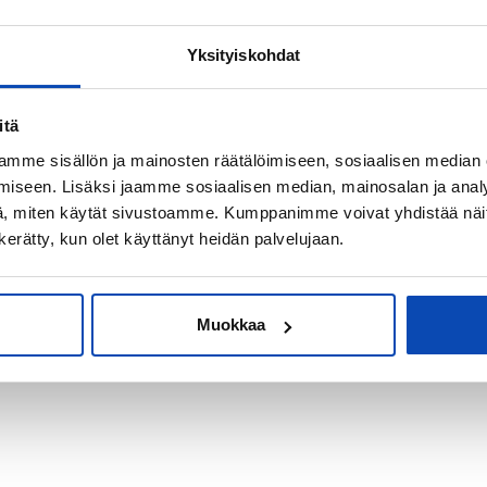
Yksityiskohdat
kiksi sijoitus-
itä
mme sisällön ja mainosten räätälöimiseen, sosiaalisen median
iseen. Lisäksi jaamme sosiaalisen median, mainosalan ja analy
, miten käytät sivustoamme. Kumppanimme voivat yhdistää näitä t
n kerätty, kun olet käyttänyt heidän palvelujaan.
Muokkaa