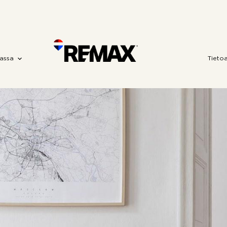
assa
Tieto