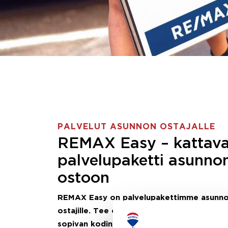
PALVELUT ASUNNON OSTAJALLE
REMAX Easy – kattav
palvelupaketti asunno
ostoon
REMAX Easy on palvelupakettimme asunn
ostajille.
Tee ostotoimeksianto ja etsimme j
sopivan kodin, eikä sinun tarvitse nähdä va