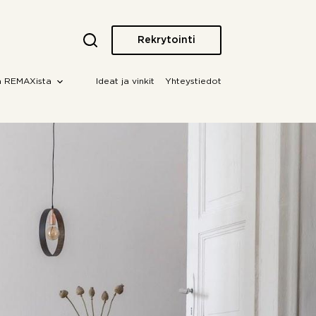
Rekrytointi
a REMAXista
Ideat ja vinkit
Yhteystiedot