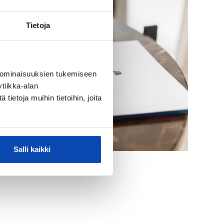
Tietoja
 ominaisuuksien tukemiseen
tiikka-alan
ietoja muihin tietoihin, joita
Salli kaikki