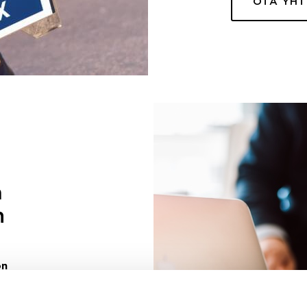
OTA YH
a
n
on
uuri sinulle
ivaa sen