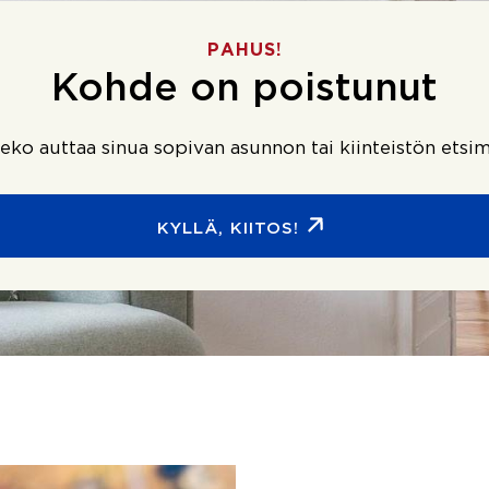
PAHUS!
Kohde on poistunut
ko auttaa sinua sopivan asunnon tai kiinteistön etsim
KYLLÄ, KIITOS!