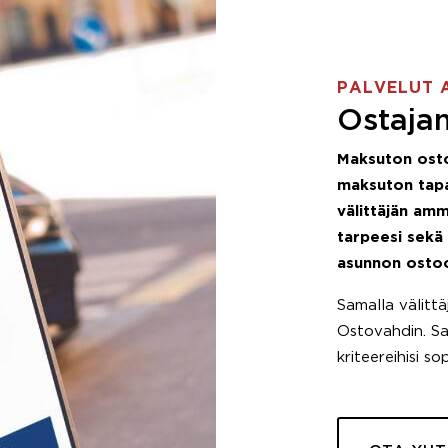
PALVELUT 
Ostajan
Maksuton ost
maksuton tapa
välittäjän amm
tarpeesi sekä
asunnon osto
Samalla välitt
Ostovahdin. Saa
kriteereihisi so