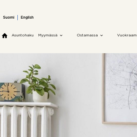
Skip
to
content
Suomi
English
Asuntohaku
Myymässä
Ostamassa
Vuokraam