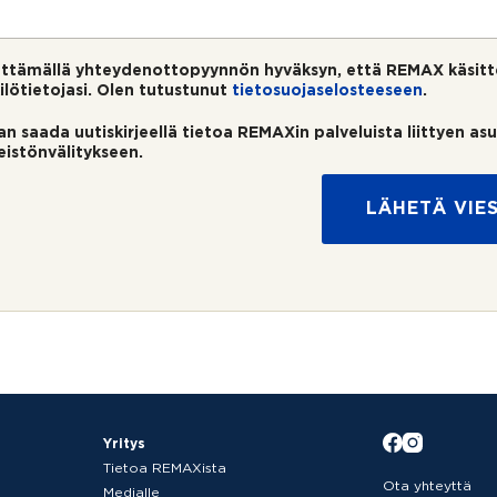
ttämällä yhteydenottopyynnön hyväksyn, että REMAX käsitt
ilötietojasi. Olen tutustunut
tietosuojaselosteeseen
.
an saada uutiskirjeellä tietoa REMAXin palveluista liittyen as
teistönvälitykseen.
LÄHETÄ VIES
Yritys
Tietoa REMAXista
Ota yhteyttä
Medialle