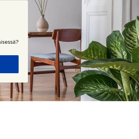
isessä?