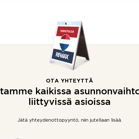
OTA YHTEYTTÄ
tamme kaikissa asunnonvaiht
liittyvissä asioissa
Jätä yhteydenottopyyntö, niin jutellaan lisää.