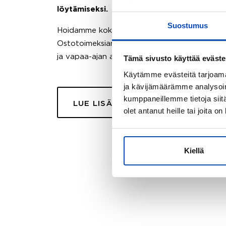
löytämiseksi.
Suostumus
Hoidamme koko ostoprosessin puolestasi.
Ostotoimeksiantopalvelumme sopii myös esimer
ja vapaa-ajan asuntojen ostoon.
Tämä sivusto käyttää eväste
Käytämme evästeitä tarjoama
ja kävijämäärämme analysoim
kumppaneillemme tietoja siitä
LUE LISÄÄ
olet antanut heille tai joita o
Kiellä