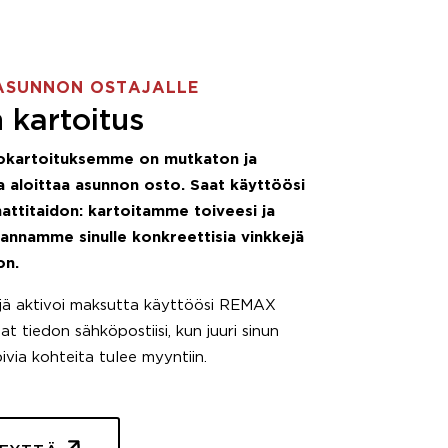
ASUNNON OSTAJALLE
 kartoitus
okartoituksemme on mutkaton ja
 aloittaa asunnon osto. Saat käyttöösi
attitaidon: kartoitamme toiveesi ja
 annamme sinulle konkreettisia vinkkejä
on.
äjä aktivoi maksutta käyttöösi REMAX
t tiedon sähköpostiisi, kun juuri sinun
pivia kohteita tulee myyntiin.