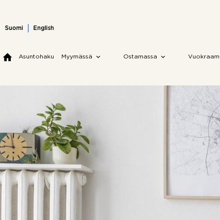
Skip
to
content
Suomi
English
Asuntohaku
Myymässä
Ostamassa
Vuokraam