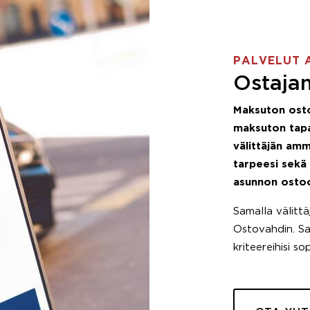
PALVELUT 
Ostajan
Maksuton ost
maksuton tapa
välittäjän amm
tarpeesi sekä
asunnon osto
Samalla välitt
Ostovahdin. Saa
kriteereihisi so