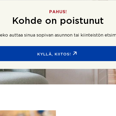
PAHUS!
Kohde on poistunut
ko auttaa sinua sopivan asunnon tai kiinteistön etsim
KYLLÄ, KIITOS!