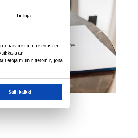
Tietoja
 ominaisuuksien tukemiseen
tiikka-alan
ietoja muihin tietoihin, joita
Salli kaikki