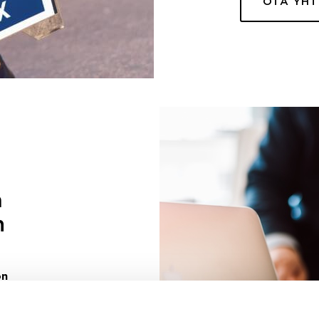
OTA YH
a
n
on
uuri sinulle
ivaa sen