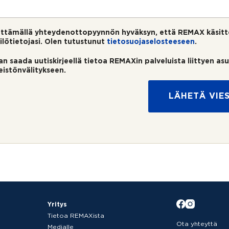
ttämällä yhteydenottopyynnön hyväksyn, että REMAX käsitt
ilötietojasi. Olen tutustunut
tietosuojaselosteeseen
.
an saada uutiskirjeellä tietoa REMAXin palveluista liittyen as
teistönvälitykseen.
LÄHETÄ VIES
Yritys
Tietoa REMAXista
Ota yhteyttä
Medialle