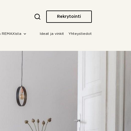
Rekrytointi
a REMAXista
Ideat ja vinkit
Yhteystiedot