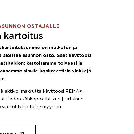
ASUNNON OSTAJALLE
 kartoitus
okartoituksemme on mutkaton ja
 aloittaa asunnon osto. Saat käyttöösi
attitaidon: kartoitamme toiveesi ja
 annamme sinulle konkreettisia vinkkejä
on.
äjä aktivoi maksutta käyttöösi REMAX
t tiedon sähköpostiisi, kun juuri sinun
pivia kohteita tulee myyntiin.