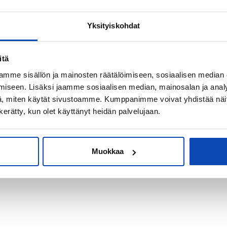
Yksityiskohdat
kiksi sijoitus-
itä
mme sisällön ja mainosten räätälöimiseen, sosiaalisen median
iseen. Lisäksi jaamme sosiaalisen median, mainosalan ja analy
, miten käytät sivustoamme. Kumppanimme voivat yhdistää näitä t
n kerätty, kun olet käyttänyt heidän palvelujaan.
Muokkaa