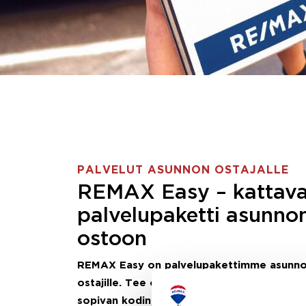
PALVELUT ASUNNON OSTAJALLE
REMAX Easy – kattav
palvelupaketti asunno
ostoon
REMAX Easy on palvelupakettimme asunn
ostajille.
Tee ostotoimeksianto ja etsimme j
sopivan kodin, eikä sinun tarvitse nähdä va