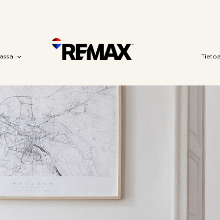
assa
Tieto