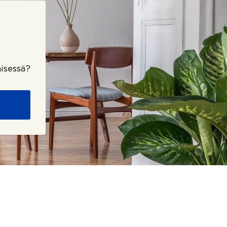
isessä?