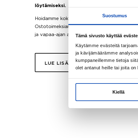
löytämiseksi.
Suostumus
Hoidamme koko ostoprosessin puolestasi.
Ostotoimeksiantopalvelumme sopii myös esimer
ja vapaa-ajan asuntojen ostoon.
Tämä sivusto käyttää eväste
Käytämme evästeitä tarjoama
ja kävijämäärämme analysoim
kumppaneillemme tietoja siitä
LUE LISÄÄ
olet antanut heille tai joita o
Kiellä