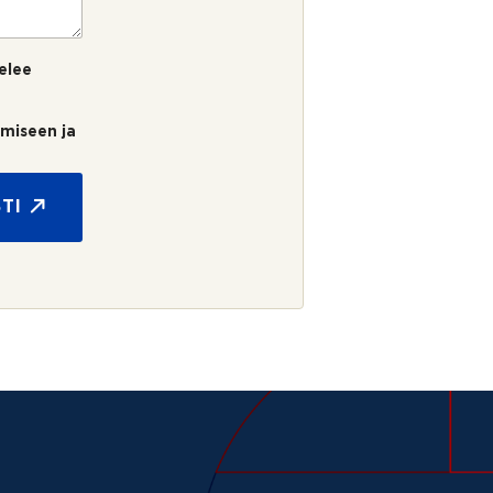
elee
umiseen ja
TI