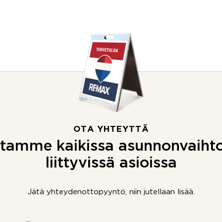
OTA YHTEYTTÄ
tamme kaikissa asunnonvaiht
liittyvissä asioissa
Jätä yhteydenottopyyntö, niin jutellaan lisää.