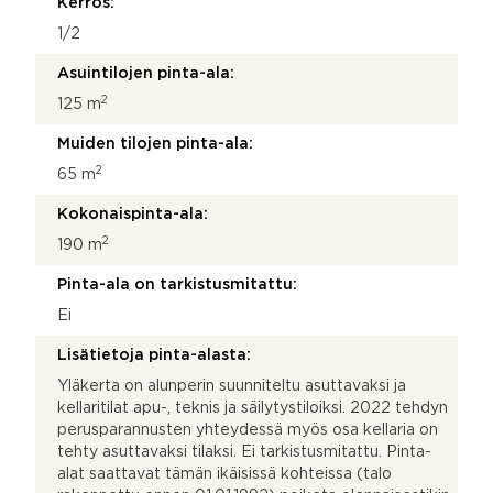
Kerros:
1/2
Asuintilojen pinta-ala:
2
125 m
Muiden tilojen pinta-ala:
2
65 m
Kokonaispinta-ala:
2
190 m
Pinta-ala on tarkistusmitattu:
Ei
Lisätietoja pinta-alasta:
Yläkerta on alunperin suunniteltu asuttavaksi ja
kellaritilat apu-, teknis ja säilytystiloiksi. 2022 tehdyn
perusparannusten yhteydessä myös osa kellaria on
tehty asuttavaksi tilaksi. Ei tarkistusmitattu. Pinta-
alat saattavat tämän ikäisissä kohteissa (talo