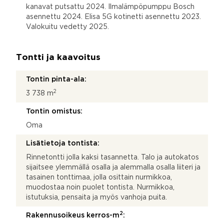
kanavat putsattu 2024. Ilmalämpöpumppu Bosch
asennettu 2024. Elisa 5G kotinetti asennettu 2023.
Valokuitu vedetty 2025.
Tontti ja kaavoitus
Tontin pinta-ala:
2
3 738 m
Tontin omistus:
Oma
Lisätietoja tontista:
Rinnetontti jolla kaksi tasannetta. Talo ja autokatos
sijaitsee ylemmällä osalla ja alemmalla osalla liiteri ja
tasainen tonttimaa, jolla osittain nurmikkoa,
muodostaa noin puolet tontista. Nurmikkoa,
istutuksia, pensaita ja myös vanhoja puita.
2
Rakennusoikeus kerros-m
: