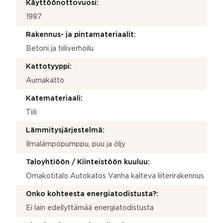
Käyttöönottovuosi:
1987
Rakennus- ja pintamateriaalit:
Betoni ja tiiliverhoilu
Kattotyyppi:
Aumakatto
Katemateriaali:
Tiili
Lämmitysjärjestelmä:
Ilmalämpöpumppu, puu ja öljy
Taloyhtiöön / Kiinteistöön kuuluu:
Omakotitalo Autokatos Vanha kalteva liiterirakennus
Onko kohteesta energiatodistusta?:
Ei lain edellyttämää energiatodistusta