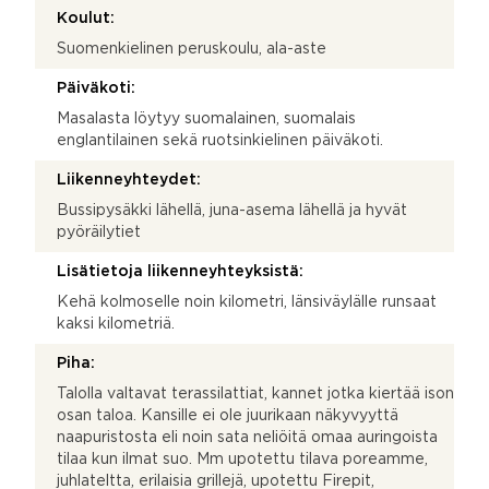
Koulut:
Suomenkielinen peruskoulu, ala-aste
Päiväkoti:
Masalasta löytyy suomalainen, suomalais
englantilainen sekä ruotsinkielinen päiväkoti.
Liikenneyhteydet:
Bussipysäkki lähellä, juna-asema lähellä ja hyvät
pyöräilytiet
Lisätietoja liikenneyhteyksistä:
Kehä kolmoselle noin kilometri, länsiväylälle runsaat
kaksi kilometriä.
Piha:
Talolla valtavat terassilattiat, kannet jotka kiertää ison
osan taloa. Kansille ei ole juurikaan näkyvyyttä
naapuristosta eli noin sata neliöitä omaa auringoista
tilaa kun ilmat suo. Mm upotettu tilava poreamme,
juhlateltta, erilaisia grillejä, upotettu Firepit,