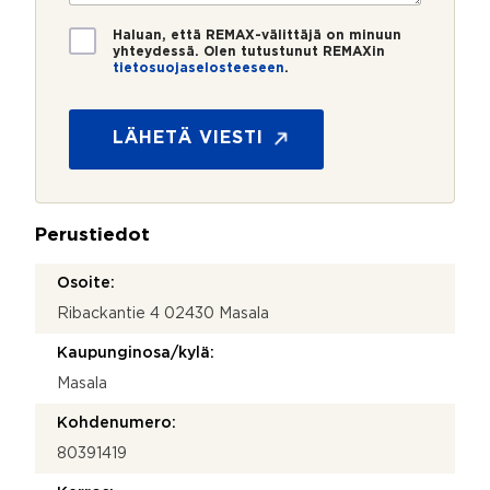
o
i
*
*
T
Haluan, että REMAX-välittäjä on minuun
i
yhteydessä. Olen tutustunut REMAXin
tietosuojaselosteeseen
.
e
t
o
s
LÄHETÄ VIESTI
u
o
j
a
Perustiedot
*
Osoite:
Ribackantie 4 02430 Masala
Kaupunginosa/kylä:
Masala
Kohdenumero:
80391419