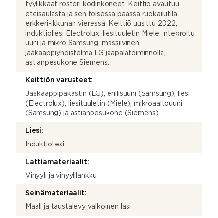
tyylikkäät rosteri kodinkoneet. Keittiö avautuu
eteisaulasta ja sen toisessa päässä ruokailutila
erkkeri-ikkunan vieressä. Keittiö uusittu 2022,
induktioliesi Electrolux, liesituuletin Miele, integroitu
uuni ja mikro Samsung, massiivinen
jääkaappiyhdistelmä LG jääpalatoiminnolla,
astianpesukone Siemens.
Keittiön varusteet:
Jääkaappipakastin (LG), erillisuuni (Samsung), liesi
(Electrolux), liesituuletin (Miele), mikroaaltouuni
(Samsung) ja astianpesukone (Siemens)
Liesi:
Induktioliesi
Lattiamateriaalit:
Vinyyli ja vinyylilankku
Seinämateriaalit:
Maali ja taustalevy valkoinen lasi