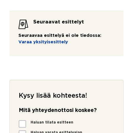
Seuraavat esittelyt
Seuraavaa esittelyä ei ole tiedossa:
Varaa yksityisesittely
Kysy lisää kohteesta!
Mitä yhteydenottosi koskee?
M
Haluan tilata esitteen
i
t
Haluan varata esittelyajan