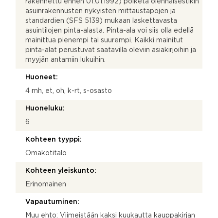
rakennettu ennen 01.01.1992) poiketa olennaisestikin
asuinrakennusten nykyisten mittaustapojen ja
standardien (SFS 5139) mukaan laskettavasta
asuintilojen pinta-alasta. Pinta-ala voi siis olla edellä
mainittua pienempi tai suurempi. Kaikki mainitut
pinta-alat perustuvat saatavilla oleviin asiakirjoihin ja
myyjän antamiin lukuihin.
Huoneet:
4 mh, et, oh, k-rt, s-osasto
Huoneluku:
6
Kohteen tyyppi:
Omakotitalo
Kohteen yleiskunto:
Erinomainen
Vapautuminen:
Muu ehto: Viimeistään kaksi kuukautta kauppakirjan