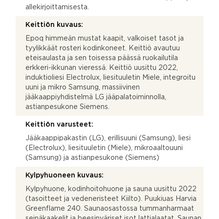
allekirjoittamisesta.
Keittiön kuvaus:
Epoq himmeän mustat kaapit, valkoiset tasot ja
tyylikkäät rosteri kodinkoneet. Keittiö avautuu
eteisaulasta ja sen toisessa päässä ruokailutila
erkkeri-ikkunan vieressä. Keittiö uusittu 2022,
induktioliesi Electrolux, liesituuletin Miele, integroitu
uuni ja mikro Samsung, massiivinen
jääkaappiyhdistelmä LG jääpalatoiminnolla,
astianpesukone Siemens.
Keittiön varusteet:
Jääkaappipakastin (LG), erillisuuni (Samsung), liesi
(Electrolux), liesituuletin (Miele), mikroaaltouuni
(Samsung) ja astianpesukone (Siemens)
Kylpyhuoneen kuvaus:
Kylpyhuone, kodinhoitohuone ja sauna uusittu 2022
(tasoitteet ja vedeneristeet Kiilto). Puukiuas Harvia
Greenflame 240. Saunaosastossa tummanharmaat
seinäkaakelit ja beesinväriset isot lattialaatat. Saunan