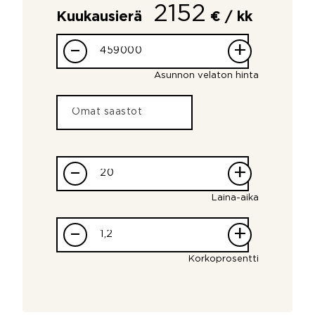
2152
Kuukausierä
€ / kk
–
+
Asunnon velaton hinta
–
+
Laina-aika
–
+
Korkoprosentti