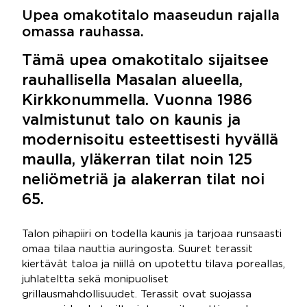
Upea omakotitalo maaseudun rajalla
omassa rauhassa.
Tämä upea omakotitalo sijaitsee
rauhallisella Masalan alueella,
Kirkkonummella. Vuonna 1986
valmistunut talo on kaunis ja
modernisoitu esteettisesti hyvällä
maulla, yläkerran tilat noin 125
neliömetriä ja alakerran tilat noi
65.
Talon pihapiiri on todella kaunis ja tarjoaa runsaasti
omaa tilaa nauttia auringosta. Suuret terassit
kiertävät taloa ja niillä on upotettu tilava poreallas,
juhlateltta sekä monipuoliset
grillausmahdollisuudet. Terassit ovat suojassa