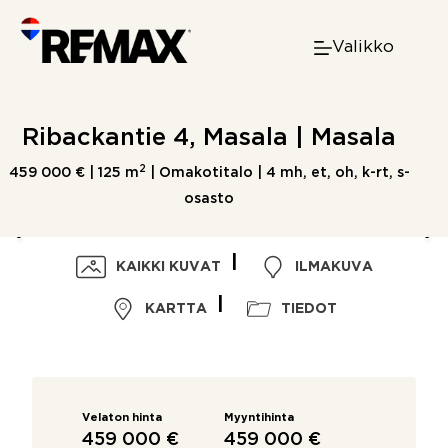
Skip
to
Valikko
content
Ribackantie 4, Masala | Masala
2
459 000 € |
125 m
| Omakotitalo | 4 mh, et, oh, k-rt, s-
osasto
KAIKKI KUVAT
ILMAKUVA
KARTTA
TIEDOT
Velaton hinta
Myyntihinta
459 000 €
459 000 €