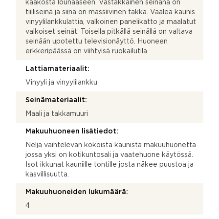
kaakosta lounaaseen. Vastakkainen seinänä on
tiiiliseinä ja siinä on massiivinen takka. Vaalea kaunis
vinyylilankkulattia, valkoinen panelikatto ja maalatut
valkoiset seinät. Toisella pitkällä seinällä on valtava
seinään upotettu televisionäyttö. Huoneen
erkkeripäässä on viihtyisä ruokailutila.
Lattiamateriaalit:
Vinyyli ja vinyylilankku
Seinämateriaalit:
Maali ja takkamuuri
Makuuhuoneen lisätiedot:
Neljä vaihtelevan kokoista kaunista makuuhuonetta
jossa yksi on kotikuntosali ja vaatehuone käytössä.
Isot ikkunat kauniille tontille josta näkee puustoa ja
kasvillisuutta.
Makuuhuoneiden lukumäärä:
4