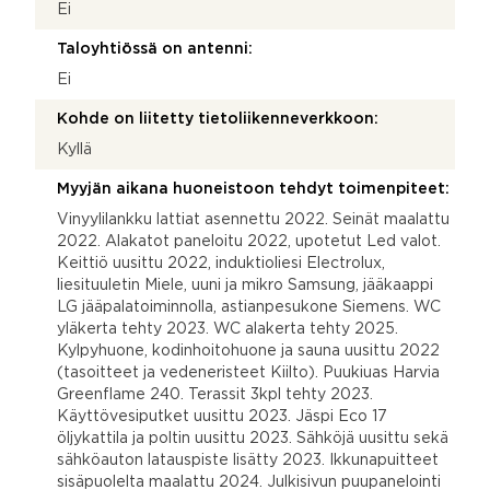
Ei
Taloyhtiössä on antenni:
Ei
Kohde on liitetty tietoliikenneverkkoon:
Kyllä
Myyjän aikana huoneistoon tehdyt toimenpiteet:
Vinyylilankku lattiat asennettu 2022. Seinät maalattu
2022. Alakatot paneloitu 2022, upotetut Led valot.
Keittiö uusittu 2022, induktioliesi Electrolux,
liesituuletin Miele, uuni ja mikro Samsung, jääkaappi
LG jääpalatoiminnolla, astianpesukone Siemens. WC
yläkerta tehty 2023. WC alakerta tehty 2025.
Kylpyhuone, kodinhoitohuone ja sauna uusittu 2022
(tasoitteet ja vedeneristeet Kiilto). Puukiuas Harvia
Greenflame 240. Terassit 3kpl tehty 2023.
Käyttövesiputket uusittu 2023. Jäspi Eco 17
öljykattila ja poltin uusittu 2023. Sähköjä uusittu sekä
sähköauton latauspiste lisätty 2023. Ikkunapuitteet
sisäpuolelta maalattu 2024. Julkisivun puupanelointi