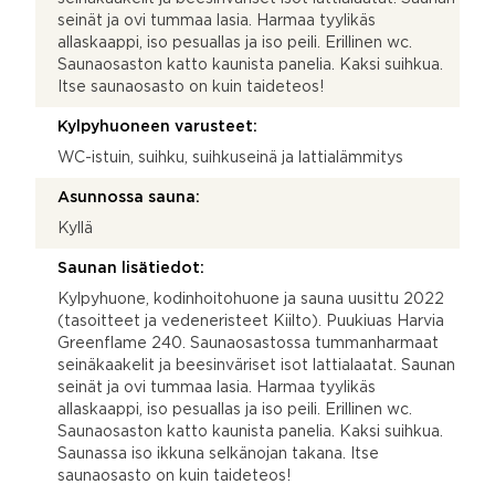
seinät ja ovi tummaa lasia. Harmaa tyylikäs
allaskaappi, iso pesuallas ja iso peili. Erillinen wc.
Saunaosaston katto kaunista panelia. Kaksi suihkua.
Itse saunaosasto on kuin taideteos!
Kylpyhuoneen varusteet:
WC-istuin, suihku, suihkuseinä ja lattialämmitys
Asunnossa sauna:
Kyllä
Saunan lisätiedot:
Kylpyhuone, kodinhoitohuone ja sauna uusittu 2022
(tasoitteet ja vedeneristeet Kiilto). Puukiuas Harvia
Greenflame 240. Saunaosastossa tummanharmaat
seinäkaakelit ja beesinväriset isot lattialaatat. Saunan
seinät ja ovi tummaa lasia. Harmaa tyylikäs
allaskaappi, iso pesuallas ja iso peili. Erillinen wc.
Saunaosaston katto kaunista panelia. Kaksi suihkua.
Saunassa iso ikkuna selkänojan takana. Itse
saunaosasto on kuin taideteos!