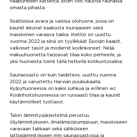
naapureiden katseilta, joten voit nauttia rauhassa
omasta pihasta.
Sisätiloissa avara ja valoisa olohuone, jossa on
kauniit ikkunat kaakosta lounaaseen sekä
massiivinen varaava takka. Keittiö on uusittu
vuonna 2022 ja siinä on tyylikkäät Epoqin kaapit,
valkoiset tasot ja modernit kodinkoneet. Neljä
makuuhuonetta tarjoavat tilaa koko perheelle, ja
yksi huoneista toimii tällä hetkellä kotikuntosalina.
Saunaosasto on kuin taideteos, uusittu vuonna
2022 ja varustettu Harvian puukiukaalla.
Kylpyhuoneessa on kaksi suihkua ja erillinen wc.
Kodinhoitohuoneessa on runsaasti tilaa ja kauniit
käytännölliset työtasot.
Talon lämmitysjärjestelmä perustuu
öljylämmitykseen, ilmalämpöpumppuun, massiiviseen
varavaan takkaan sekä sähköiseen
lattialämmitykseen mm saunaosastossa ja