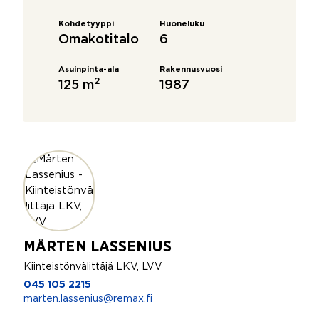
Kohdetyyppi
Huoneluku
Omakotitalo
6
Asuinpinta-ala
Rakennusvuosi
2
125 m
1987
MÅRTEN LASSENIUS
Kiinteistönvälittäjä LKV, LVV
045 105 2215
marten.lassenius@remax.fi