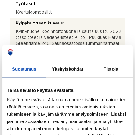
Työtasot:
Kvartsikomposiitti
Kylpyhuoneen kuvaus:
Kylpyhuone, kodinhoitohuone ja sauna uusittu 2022
(tasoitteet ja vedeneristeet Kiilto). Puukiuas Harvia
Greenflame 240. Saunaosastossa tummanharmaat
seinäkaakelit ja beesinväriset isot lattialaatat. Saunan
seinät ja ovi tummaa lasia. Harmaa tyylikäs
allaskaappi, iso pesuallas ja iso peili. Erillinen wc.
Saunaosaston katto kaunista panelia. Kaksi suihkua.
Suostumus
Yksityiskohdat
Tietoja
Itse saunaosasto on kuin taideteos!
Kylpyhuoneen varusteet:
Tämä sivusto käyttää evästeitä
WC-istuin, suihku, suihkuseinä ja lattialämmitys
Käytämme evästeitä tarjoamamme sisällön ja mainosten
Lattiamateriaalit:
räätälöimiseen, sosiaalisen median ominaisuuksien
Laatta
tukemiseen ja kävijämäärämme analysoimiseen. Lisäksi
jaamme sosiaalisen median, mainosalan ja analytiikka-
Seinämateriaalit:
alan kumppaneillemme tietoja siitä, miten käytät
Kaakeli ja paneeli