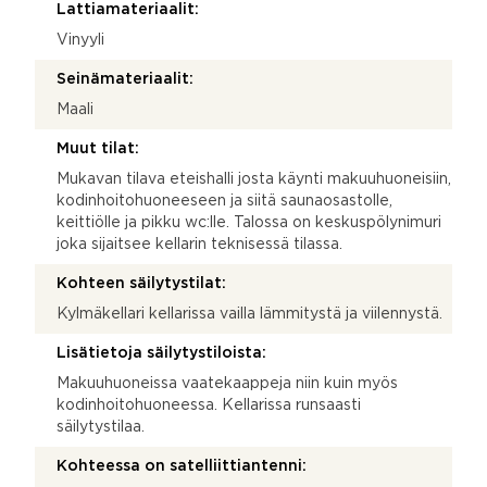
Lattiamateriaalit:
Vinyyli
Seinämateriaalit:
Maali
Muut tilat:
Mukavan tilava eteishalli josta käynti makuuhuoneisiin,
kodinhoitohuoneeseen ja siitä saunaosastolle,
keittiölle ja pikku wc:lle. Talossa on keskuspölynimuri
joka sijaitsee kellarin teknisessä tilassa.
Kohteen säilytystilat:
Kylmäkellari kellarissa vailla lämmitystä ja viilennystä.
Lisätietoja säilytystiloista:
Makuuhuoneissa vaatekaappeja niin kuin myös
kodinhoitohuoneessa. Kellarissa runsaasti
säilytystilaa.
Kohteessa on satelliittiantenni: