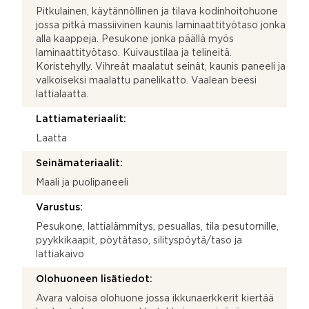
Pitkulainen, käytännöllinen ja tilava kodinhoitohuone
jossa pitkä massiivinen kaunis laminaattityötaso jonka
alla kaappeja. Pesukone jonka päällä myös
laminaattityötaso. Kuivaustilaa ja telineitä.
Koristehylly. Vihreät maalatut seinät, kaunis paneeli ja
valkoiseksi maalattu panelikatto. Vaalean beesi
lattialaatta.
Lattiamateriaalit:
Laatta
Seinämateriaalit:
Maali ja puolipaneeli
Varustus:
Pesukone, lattialämmitys, pesuallas, tila pesutornille,
pyykkikaapit, pöytätaso, silityspöytä/taso ja
lattiakaivo
Olohuoneen lisätiedot:
Avara valoisa olohuone jossa ikkunaerkkerit kiertää