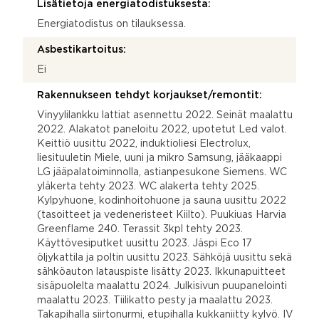
Lisätietoja energiatodistuksesta:
Energiatodistus on tilauksessa.
Asbestikartoitus:
Ei
Rakennukseen tehdyt korjaukset/remontit:
Vinyylilankku lattiat asennettu 2022. Seinät maalattu
2022. Alakatot paneloitu 2022, upotetut Led valot.
Keittiö uusittu 2022, induktioliesi Electrolux,
liesituuletin Miele, uuni ja mikro Samsung, jääkaappi
LG jääpalatoiminnolla, astianpesukone Siemens. WC
yläkerta tehty 2023. WC alakerta tehty 2025.
Kylpyhuone, kodinhoitohuone ja sauna uusittu 2022
(tasoitteet ja vedeneristeet Kiilto). Puukiuas Harvia
Greenflame 240. Terassit 3kpl tehty 2023.
Käyttövesiputket uusittu 2023. Jäspi Eco 17
öljykattila ja poltin uusittu 2023. Sähköjä uusittu sekä
sähköauton latauspiste lisätty 2023. Ikkunapuitteet
sisäpuolelta maalattu 2024. Julkisivun puupanelointi
maalattu 2023. Tiilikatto pesty ja maalattu 2023.
Takapihalla siirtonurmi, etupihalla kukkaniitty kylvö. IV