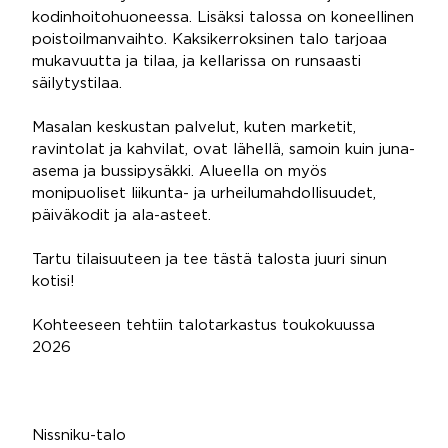
kodinhoitohuoneessa. Lisäksi talossa on koneellinen
poistoilmanvaihto. Kaksikerroksinen talo tarjoaa
mukavuutta ja tilaa, ja kellarissa on runsaasti
säilytystilaa.
Masalan keskustan palvelut, kuten marketit,
ravintolat ja kahvilat, ovat lähellä, samoin kuin juna-
asema ja bussipysäkki. Alueella on myös
monipuoliset liikunta- ja urheilumahdollisuudet,
päiväkodit ja ala-asteet.
Tartu tilaisuuteen ja tee tästä talosta juuri sinun
kotisi!
Kohteeseen tehtiin talotarkastus toukokuussa
2026
Nissniku-talo