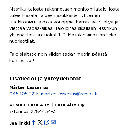
Nissniku-talosta rakennetaan monitoimijatalo, josta
tulee Masalan alueen asukkaiden yhteinen
tila. Nissniku-talossa voi oppia, harrastaa, viihtyä ja
viettää vapaa-aikaa. Talo pitää sisällään Nissnikun
yhtenäiskoulun luokat 1–9, Masalan kirjaston sekä
nuorisotilat.
Talo sijaitsee noin viiden sadan metrin päässä
kohteesta !!
Lisätiedot ja yhteydenotot
Mårten Lassenius
045 105 2215
,
marten.lassenius@remax.fi
REMAX Casa Alto | Casa Alto Oy
y-tunnus: 2284434-3
Jaa linkki