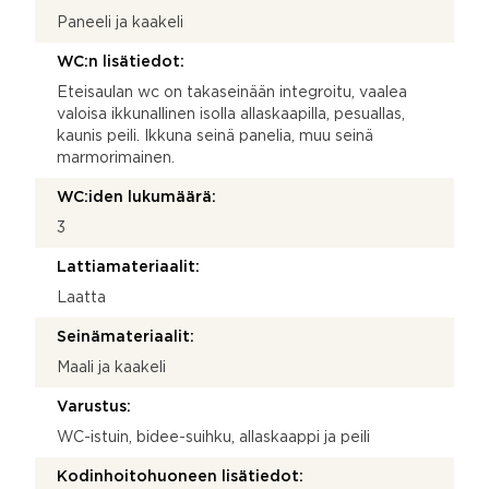
Paneeli ja kaakeli
WC:n lisätiedot:
Eteisaulan wc on takaseinään integroitu, vaalea
valoisa ikkunallinen isolla allaskaapilla, pesuallas,
kaunis peili. Ikkuna seinä panelia, muu seinä
marmorimainen.
WC:iden lukumäärä:
3
Lattiamateriaalit:
Laatta
Seinämateriaalit:
Maali ja kaakeli
Varustus:
WC-istuin, bidee-suihku, allaskaappi ja peili
Kodinhoitohuoneen lisätiedot: