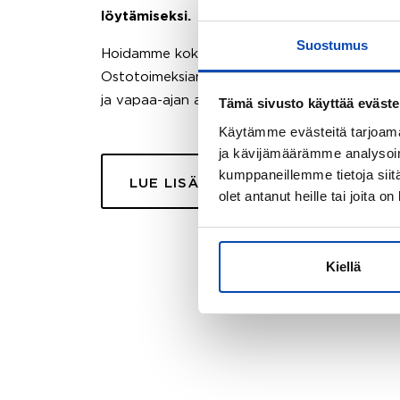
löytämiseksi.
Suostumus
Hoidamme koko ostoprosessin puolestasi.
Ostotoimeksiantopalvelumme sopii myös esimer
ja vapaa-ajan asuntojen ostoon.
Tämä sivusto käyttää eväste
Käytämme evästeitä tarjoama
ja kävijämäärämme analysoim
kumppaneillemme tietoja siitä
LUE LISÄÄ
olet antanut heille tai joita o
Kiellä