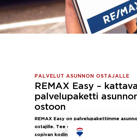
PALVELUT ASUNNON OSTAJALLE
REMAX Easy – kattav
palvelupaketti asunno
ostoon
REMAX Easy on palvelupakettimme asunn
ostajille.
Tee ostotoimeksianto ja etsimme j
sopivan kodin, eikä sinun tarvitse nähdä va