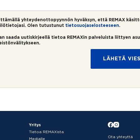
ttämällä yhteydenottopyynnön hyväksyn, että REMAX käsitt
ilötietojasi. Olen tutustunut
tietosuojaselosteeseen
.
an saada uutiskirjeellä tietoa REMAXin palveluista liittyen as
teistönvälitykseen.
LÄHETÄ VIES
Yritys
Tietoa REMAXista
Ota yhteyttä
Medialle