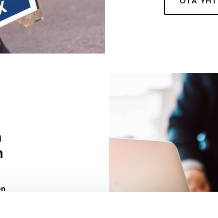
OTA YH
a
n
on
uuri sinulle
ivaa sen