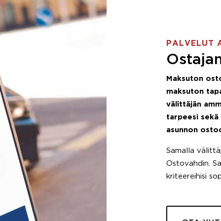
PALVELUT 
Ostajan
Maksuton ost
maksuton tapa
välittäjän amm
tarpeesi sekä
asunnon osto
Samalla välitt
Ostovahdin. Saa
kriteereihisi so