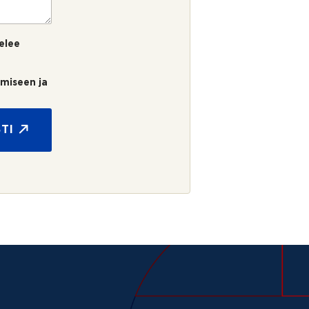
elee
umiseen ja
TI