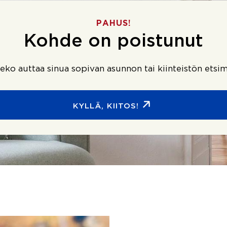
PAHUS!
Kohde on poistunut
ko auttaa sinua sopivan asunnon tai kiinteistön etsim
KYLLÄ, KIITOS!