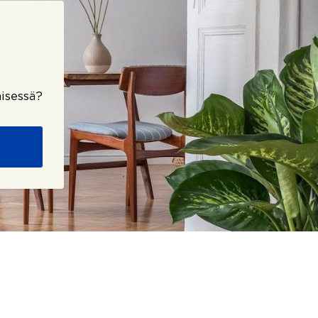
isessä?