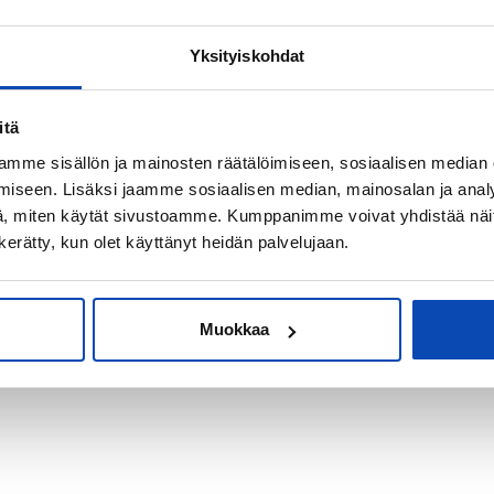
Yksityiskohdat
kiksi sijoitus-
itä
mme sisällön ja mainosten räätälöimiseen, sosiaalisen median
iseen. Lisäksi jaamme sosiaalisen median, mainosalan ja analy
, miten käytät sivustoamme. Kumppanimme voivat yhdistää näitä t
n kerätty, kun olet käyttänyt heidän palvelujaan.
Muokkaa