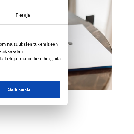
Tietoja
 ominaisuuksien tukemiseen
tiikka-alan
ietoja muihin tietoihin, joita
Salli kaikki