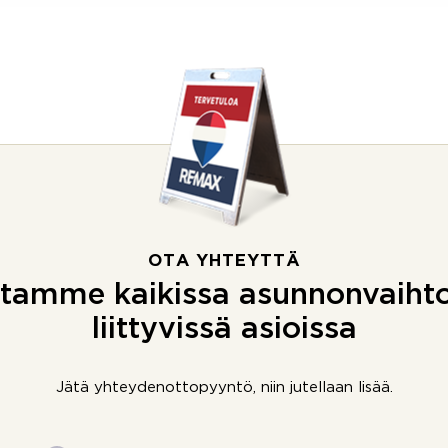
OTA YHTEYTTÄ
tamme kaikissa asunnonvaiht
liittyvissä asioissa
Jätä yhteydenottopyyntö, niin jutellaan lisää.