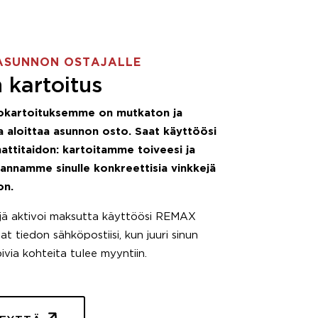
ASUNNON OSTAJALLE
 kartoitus
okartoituksemme on mutkaton ja
 aloittaa asunnon osto. Saat käyttöösi
attitaidon: kartoitamme toiveesi ja
 annamme sinulle konkreettisia vinkkejä
on.
äjä aktivoi maksutta käyttöösi REMAX
t tiedon sähköpostiisi, kun juuri sinun
pivia kohteita tulee myyntiin.