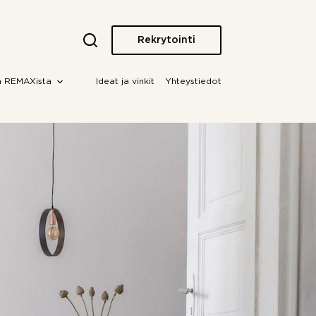
Rekrytointi
a REMAXista
Ideat ja vinkit
Yhteystiedot