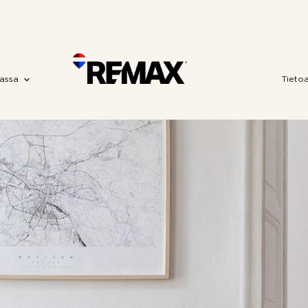
assa
Tieto