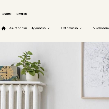
Skip
to
content
Suomi
English
Asuntohaku
Myymässä
Ostamassa
Vuokraam