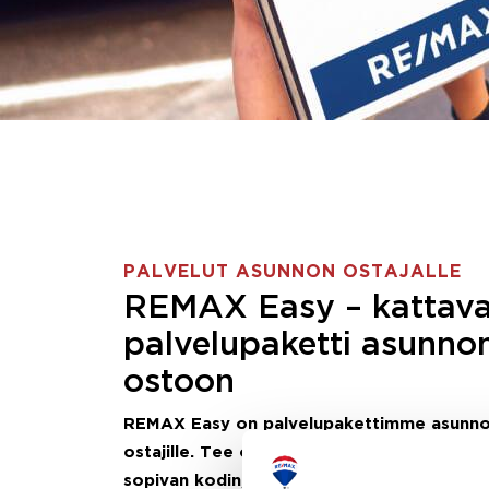
PALVELUT ASUNNON OSTAJALLE
REMAX Easy – kattav
palvelupaketti asunno
ostoon
REMAX Easy on palvelupakettimme asunn
ostajille.
Tee ostotoimeksianto ja etsimme j
sopivan kodin, eikä sinun tarvitse nähdä va