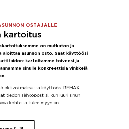
ASUNNON OSTAJALLE
 kartoitus
okartoituksemme on mutkaton ja
 aloittaa asunnon osto. Saat käyttöösi
attitaidon: kartoitamme toiveesi ja
 annamme sinulle konkreettisia vinkkejä
on.
äjä aktivoi maksutta käyttöösi REMAX
t tiedon sähköpostiisi, kun juuri sinun
pivia kohteita tulee myyntiin.