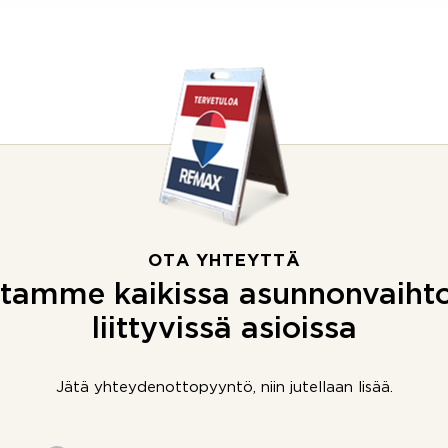
OTA YHTEYTTÄ
tamme kaikissa asunnonvaiht
liittyvissä asioissa
Jätä yhteydenottopyyntö, niin jutellaan lisää.