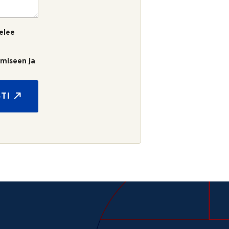
elee
umiseen ja
TI