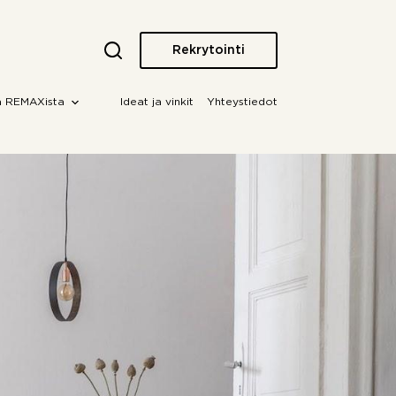
Rekrytointi
a REMAXista
Ideat ja vinkit
Yhteystiedot