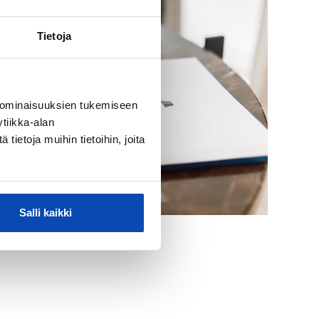
Tietoja
 ominaisuuksien tukemiseen
tiikka-alan
ietoja muihin tietoihin, joita
Salli kaikki