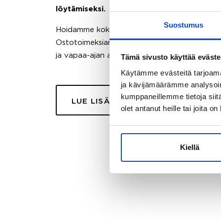
löytämiseksi.
Suostumus
Hoidamme koko ostoprosessin puolestasi.
Ostotoimeksiantopalvelumme sopii myös esimer
ja vapaa-ajan asuntojen ostoon.
Tämä sivusto käyttää eväste
Käytämme evästeitä tarjoama
ja kävijämäärämme analysoim
kumppaneillemme tietoja siitä
LUE LISÄÄ
olet antanut heille tai joita o
Kiellä