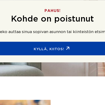
PAHUS!
Kohde on poistunut
ko auttaa sinua sopivan asunnon tai kiinteistön etsim
KYLLÄ, KIITOS!