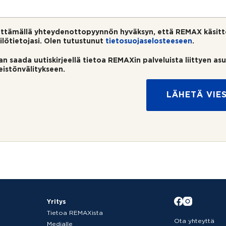
ttämällä yhteydenottopyynnön hyväksyn, että REMAX käsitt
ilötietojasi. Olen tutustunut
tietosuojaselosteeseen
.
an saada uutiskirjeellä tietoa REMAXin palveluista liittyen as
teistönvälitykseen.
LÄHETÄ VIES
Yritys
Tietoa REMAXista
Ota yhteyttä
Medialle