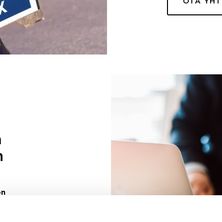
OTA YH
a
n
on
uuri sinulle
ivaa sen