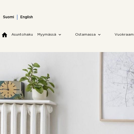
Skip
to
content
Suomi
English
Asuntohaku
Myymässä
Ostamassa
Vuokraam