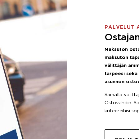
PALVELUT 
Ostajan
Maksuton ost
maksuton tapa
välittäjän amm
tarpeesi sekä
asunnon osto
Samalla välitt
Ostovahdin. Saa
kriteereihisi so