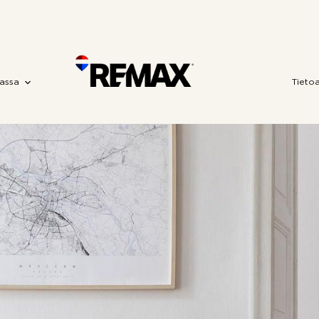
assa
Tieto