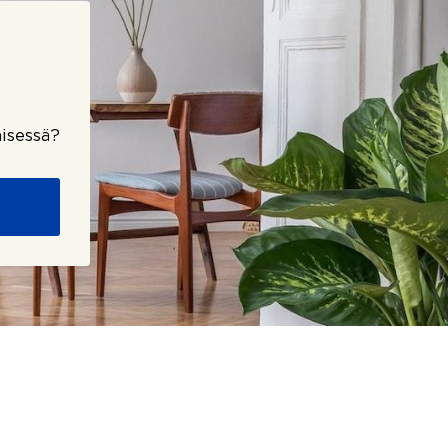
isessä?