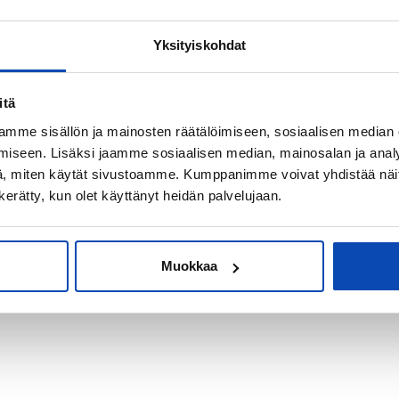
Yksityiskohdat
kiksi sijoitus-
itä
mme sisällön ja mainosten räätälöimiseen, sosiaalisen median
iseen. Lisäksi jaamme sosiaalisen median, mainosalan ja analy
, miten käytät sivustoamme. Kumppanimme voivat yhdistää näitä t
n kerätty, kun olet käyttänyt heidän palvelujaan.
Muokkaa