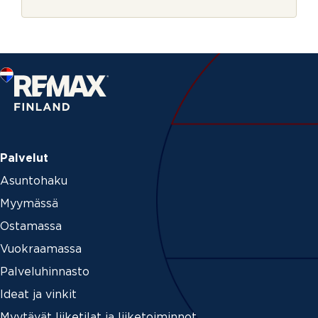
r
j
e
Palvelut
Asuntohaku
Myymässä
Ostamassa
Vuokraamassa
Palveluhinnasto
Ideat ja vinkit
Myytävät liiketilat ja liiketoiminnot