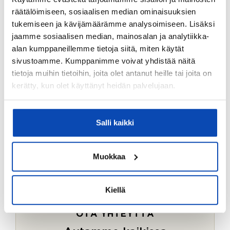
Ostotoimeksiantopalvelumme sopii myös esimerkiksi
räätälöimiseen, sosiaalisen median ominaisuuksien
sijoitus- ja vapaa-ajan asuntojen ostoon.
tukemiseen ja kävijämäärämme analysoimiseen. Lisäksi
jaamme sosiaalisen median, mainosalan ja analytiikka-
LUE LISÄÄ
alan kumppaneillemme tietoja siitä, miten käytät
sivustoamme. Kumppanimme voivat yhdistää näitä
tietoja muihin tietoihin, joita olet antanut heille tai joita on
kerätty, kun olet käyttänyt heidän palvelujaan.
Salli kaikki
Muokkaa
Kiellä
OTA YHTEYTTÄ