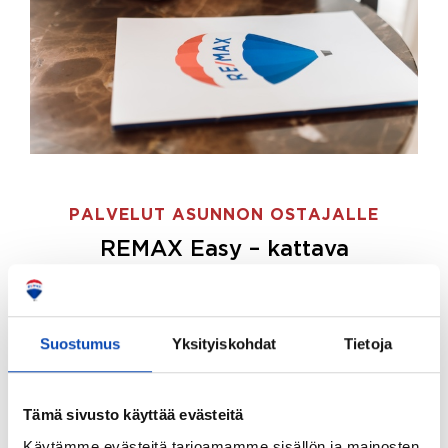
PALVELUT ASUNNON OSTAJALLE
REMAX Easy – kattava
palvelupaketti asunnon ostoon
REMAX Easy on palvelupakettimme asunnon
ostajille.
Tee ostotoimeksianto ja etsimme juuri
Suostumus
Yksityiskohdat
Tietoja
sinulle sopivan kodin, eikä sinun tarvitse nähdä
vaivaa sen löytämiseksi.
Tämä sivusto käyttää evästeitä
Hoidamme koko ostoprosessin puolestasi.
Käytämme evästeitä tarjoamamme sisällön ja mainosten