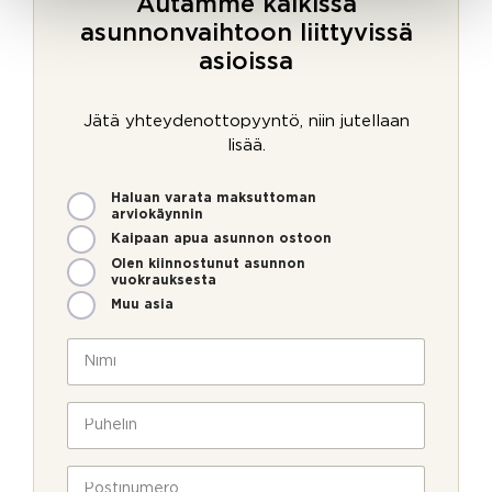
Autamme kaikissa
asunnonvaihtoon liittyvissä
asioissa
Jätä yhteydenottopyyntö, niin jutellaan
lisää.
M
Haluan varata maksuttoman
i
arviokäynnin
t
Kaipaan apua asunnon ostoon
e
Olen kiinnostunut asunnon
n
vuokrauksesta
v
Muu asia
o
i
N
m
i
m
m
e
i
P
o
*
u
l
h
l
e
P
a