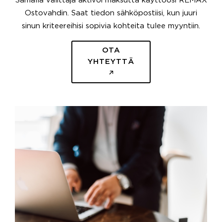
Samalla välittäjä aktivoi maksutta käyttöösi REMAX
Ostovahdin. Saat tiedon sähköpostiisi, kun juuri
sinun kriteereihisi sopivia kohteita tulee myyntiin.
OTA
YHTEYTTÄ