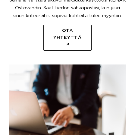
Samalla välittäjä aktivoi maksutta käyttöösi REMAX
Ostovahdin. Saat tiedon sähköpostiisi, kun juuri
sinun kriteereihisi sopivia kohteita tulee myyntiin.
OTA
YHTEYTTÄ