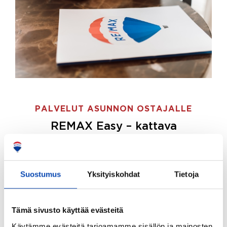
PALVELUT ASUNNON OSTAJALLE
REMAX Easy – kattava
palvelupaketti asunnon ostoon
REMAX Easy on palvelupakettimme asunnon
ostajille.
Tee ostotoimeksianto ja etsimme juuri
Suostumus
Yksityiskohdat
Tietoja
sinulle sopivan kodin, eikä sinun tarvitse nähdä
vaivaa sen löytämiseksi.
Tämä sivusto käyttää evästeitä
Hoidamme koko ostoprosessin puolestasi.
Käytämme evästeitä tarjoamamme sisällön ja mainosten