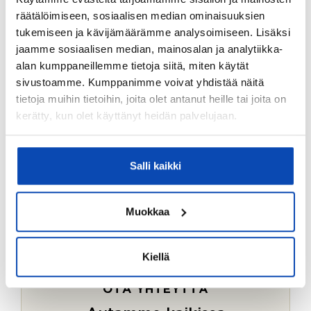
Ostotoimeksiantopalvelumme sopii myös esimerkiksi
räätälöimiseen, sosiaalisen median ominaisuuksien
sijoitus- ja vapaa-ajan asuntojen ostoon.
tukemiseen ja kävijämäärämme analysoimiseen. Lisäksi
jaamme sosiaalisen median, mainosalan ja analytiikka-
LUE LISÄÄ
alan kumppaneillemme tietoja siitä, miten käytät
sivustoamme. Kumppanimme voivat yhdistää näitä
tietoja muihin tietoihin, joita olet antanut heille tai joita on
kerätty, kun olet käyttänyt heidän palvelujaan.
Salli kaikki
Muokkaa
Kiellä
OTA YHTEYTTÄ