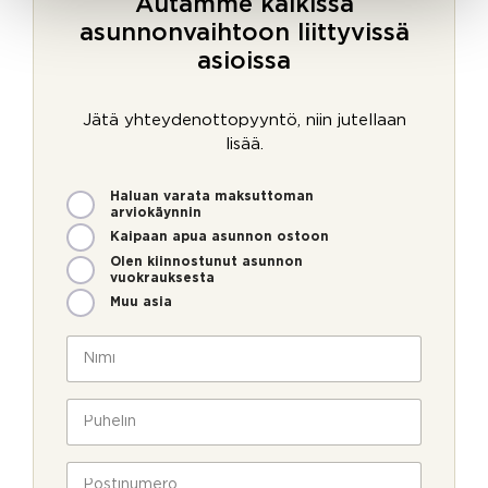
Autamme kaikissa
asunnonvaihtoon liittyvissä
asioissa
Jätä yhteydenottopyyntö, niin jutellaan
lisää.
M
Haluan varata maksuttoman
i
arviokäynnin
t
Kaipaan apua asunnon ostoon
e
Olen kiinnostunut asunnon
n
vuokrauksesta
v
Muu asia
o
i
N
m
i
m
m
e
i
P
o
*
u
l
h
l
e
P
a