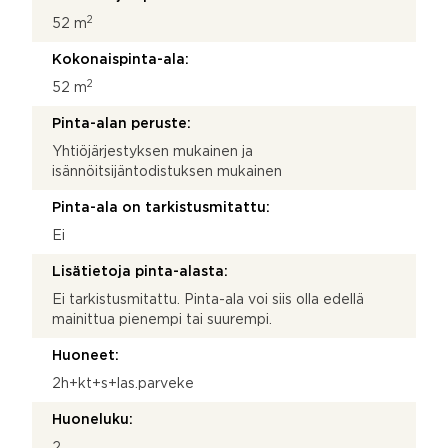
2
52 m
Kokonaispinta-ala:
2
52 m
Pinta-alan peruste:
Yhtiöjärjestyksen mukainen ja
isännöitsijäntodistuksen mukainen
Pinta-ala on tarkistusmitattu:
Ei
Lisätietoja pinta-alasta:
Ei tarkistusmitattu. Pinta-ala voi siis olla edellä
mainittua pienempi tai suurempi.
Huoneet:
2h+kt+s+las.parveke
Huoneluku:
2