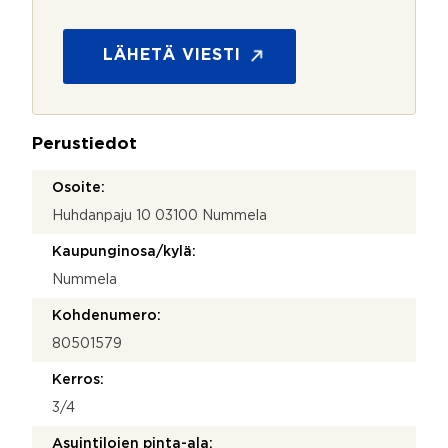
ä
t
o
s
LÄHETÄ VIESTI
u
o
j
a
Perustiedot
*
Osoite:
Huhdanpaju 10 03100 Nummela
Kaupunginosa/kylä:
Nummela
Kohdenumero:
80501579
Kerros:
3/4
Asuintilojen pinta-ala: