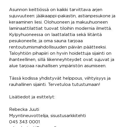
Asunnon keittiössä on kaikki tarvittava arjen
sujuvuuteen: jääkaappi-pakastin, astianpesukone ja
keraaminen liesi. Olohuoneen ja makuuhuoneen
laminaattilattiat tuovat tiloihin modernia ilmettä.
Kylpyhuoneessa on laattalattia sekä liitäntä
pesukoneelle, ja oma sauna tarjoaa
rentoutumismahdollisuuden päivän päätteeksi.
Taloyhtiön pihapiiri on hyvin hoidettuja sijainti on
ihanteellinen, sillä liikenneyhteydet ovat sujuvat ja
alue tarjoaa rauhallisen ympäristön asumiseen.
Tässä kodissa yhdistyvät helppous, viihtyisyys ja
rauhallinen sijainti. Tervetuloa tutustumaan!
Lisätiedot ja esittelyt:
Rebecka Juuti
Myyntineuvottelija, sisustusarkkitehti
045 343 0001