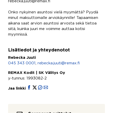
rebecka.juuti@remax.fi
Onko nykyinen asuntosi vielä myymättä? Pyydä
minut maksuttomalle arviokäynnille! Tapaamisen
aikana saat arvion asuntosi arvosta sekä tietoa
siitä, kuinka juuri me voimme auttaa kotisi
myynnissä.
Lisätiedot ja yhteydenotot
Rebecka Juuti
045 343 0001
,
rebecka.juuti@remax.fi
REMAX Kodit | SK Välitys Oy
y-tunnus: 1993082-2
Jaa linkki