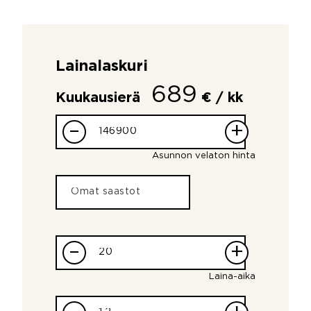
Lainalaskuri
689
Kuukausierä
€ / kk
–
+
Asunnon velaton hinta
–
+
Laina-aika