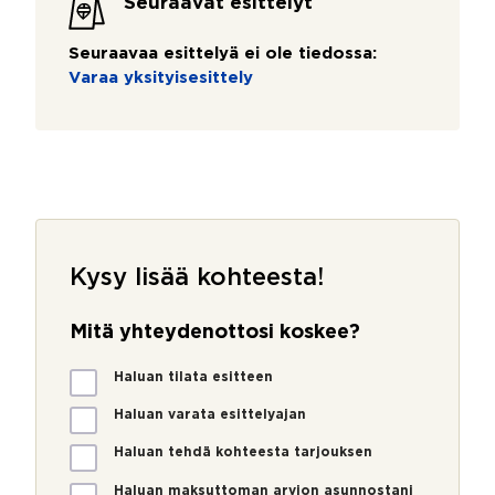
Seuraavat esittelyt
Seuraavaa esittelyä ei ole tiedossa:
Varaa yksityisesittely
Kysy lisää kohteesta!
Mitä yhteydenottosi koskee?
M
Haluan tilata esitteen
i
t
Haluan varata esittelyajan
ä
Haluan tehdä kohteesta tarjouksen
y
h
Haluan maksuttoman arvion asunnostani