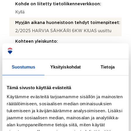
Kohde on liitetty tietoliikenneverkkoon:
Kyllä
Myyjän aikana huoneistoon tehdyt toimenpiteet:
2/2025 HARVIA SÄHKÄRI 6KW KIUAS uusittu
Kohteen yleiskunto:
Hyvä
Kohde myydään kalustettuna:
Suostumus
Yksityiskohdat
Tietoja
Ei
Taloyhtiö
Tämä sivusto käyttää evästeitä
Käytämme evästeitä tarjoamamme sisällön ja mainosten
Taloyhtiön nimi:
räätälöimiseen, sosiaalisen median ominaisuuksien
Asunto Oy Vihdin Tammela
tukemiseen ja kävijämäärämme analysoimiseen. Lisäksi
jaamme sosiaalisen median, mainosalan ja analytiikka-
Taloyhtiön Y-tunnus:
alan kumppaneillemme tietoja siitä, miten käytät
2070384-6