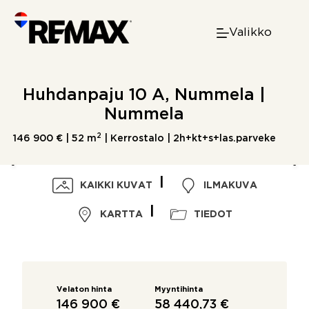
Skip
to
Valikko
content
Huhdanpaju 10 A, Nummela |
Nummela
2
146 900 € |
52 m
| Kerrostalo | 2h+kt+s+las.parveke
KAIKKI KUVAT
ILMAKUVA
KARTTA
TIEDOT
Velaton hinta
Myyntihinta
146 900 €
58 440,73 €