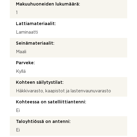
Makuuhuoneiden lukumäärä:
1
Lattiamateriaalit:
Laminaatti
Seinämateriaalit:
Maali
Parveke:
Kyllä
Kohteen säilytystilat:
Häkkivarasto, kaapistot ja lastenvaunuvarasto
Kohteessa on satelliittiantenni:
Ei
Taloyhtiössä on antenni:
Ei