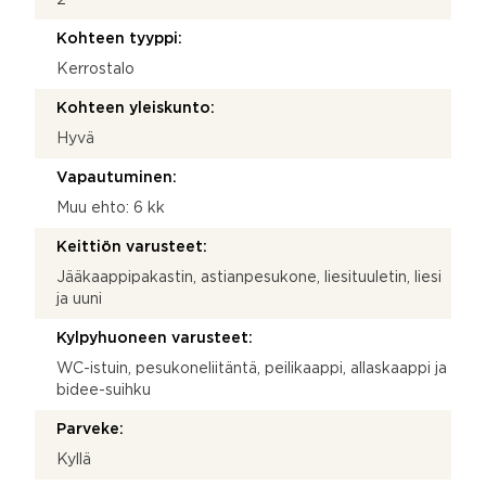
Kohteen tyyppi:
Kerrostalo
Kohteen yleiskunto:
Hyvä
Vapautuminen:
Muu ehto: 6 kk
Keittiön varusteet:
Jääkaappipakastin, astianpesukone, liesituuletin, liesi
ja uuni
Kylpyhuoneen varusteet:
WC-istuin, pesukoneliitäntä, peilikaappi, allaskaappi ja
bidee-suihku
Parveke:
Kyllä