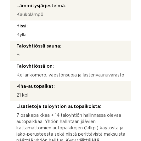
Lämmitysjärjestelmä:
Kaukolämpö
Hissi:
Kyllä
Taloyhtiössä sauna:
Ei
Taloyhtiössä on:
Kellarikomero, väestönsuoja ja lastenvaunuvarasto
Piha-autopaikat:
21 kpl
Lisätietoja taloyhtiön autopaikoista:
7 osakepaikkaa + 14 taloyhtiön hallinnassa olevaa
autopaikkaa. Yhtiön hallintaan jäävien
kattamattomien autopaikkojen (14kpl) käytöstä ja
jako-perusteesta sekä niistä perittävistä maksuista
päättää yhtiön hallitus. Kysy välittäjältä