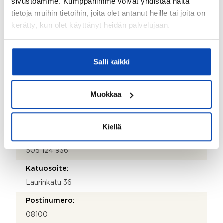
sivustoamme. Kumppanimme voivat yhdistää näitä
Kiinteistönhoidosta vastaa:
tietoja muihin tietoihin, joita olet antanut heille tai joita on
Huoltoyhtiö
kerätty, kun olet käyttänyt heidän palvelujaan.
Isännöitsijätoimisto:
Isännöitsijätoimisto Kontu
Salli kaikki
Isännöitsijän nimi:
Kai Nyholm
Muokkaa
Sähköposti:
kai.nyholm@kontuoy.fi
Kiellä
Puhelinnumero:
505 124 936
Katuosoite:
Laurinkatu 36
Postinumero:
08100