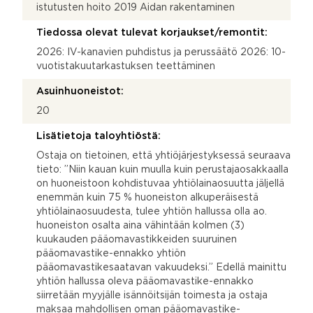
istutusten hoito 2019 Aidan rakentaminen
Tiedossa olevat tulevat korjaukset/remontit:
2026: IV-kanavien puhdistus ja perussäätö 2026: 10-
vuotistakuutarkastuksen teettäminen
Asuinhuoneistot:
20
Lisätietoja taloyhtiöstä:
Ostaja on tietoinen, että yhtiöjärjestyksessä seuraava
tieto: ”Niin kauan kuin muulla kuin perustajaosakkaalla
on huoneistoon kohdistuvaa yhtiölainaosuutta jäljellä
enemmän kuin 75 % huoneiston alkuperäisestä
yhtiölainaosuudesta, tulee yhtiön hallussa olla ao.
huoneiston osalta aina vähintään kolmen (3)
kuukauden pääomavastikkeiden suuruinen
pääomavastike-ennakko yhtiön
pääomavastikesaatavan vakuudeksi.” Edellä mainittu
yhtiön hallussa oleva pääomavastike-ennakko
siirretään myyjälle isännöitsijän toimesta ja ostaja
maksaa mahdollisen oman pääomavastike-