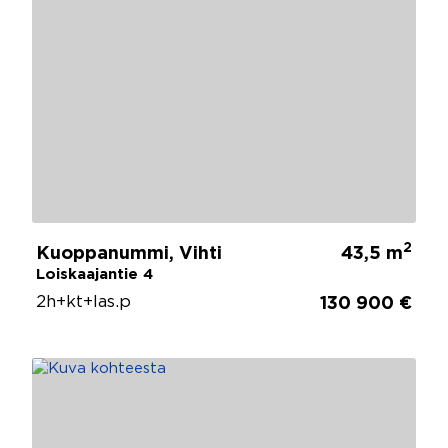
2
Kuoppanummi, Vihti
43,5 m
Loiskaajantie 4
2h+kt+las.p
130 900 €