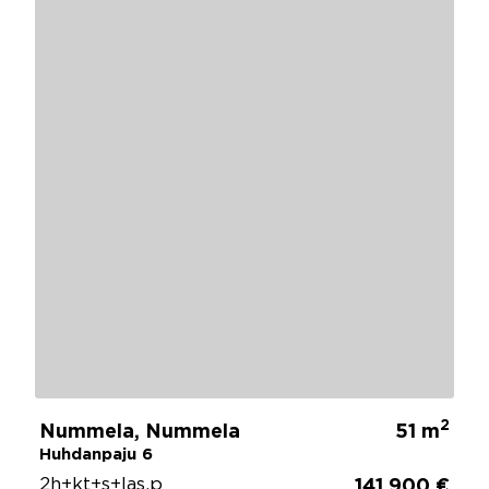
2
Nummela, Nummela
51 m
Huhdanpaju 6
2h+kt+s+las.p
141 900 €