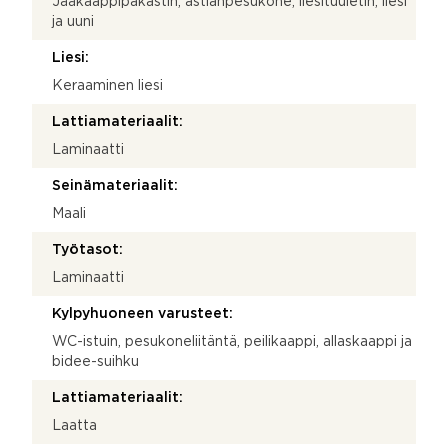
Jääkaappipakastin, astianpesukone, liesituuletin, liesi
ja uuni
Liesi:
Keraaminen liesi
Lattiamateriaalit:
Laminaatti
Seinämateriaalit:
Maali
Työtasot:
Laminaatti
Kylpyhuoneen varusteet:
WC-istuin, pesukoneliitäntä, peilikaappi, allaskaappi ja
bidee-suihku
Lattiamateriaalit:
Laatta