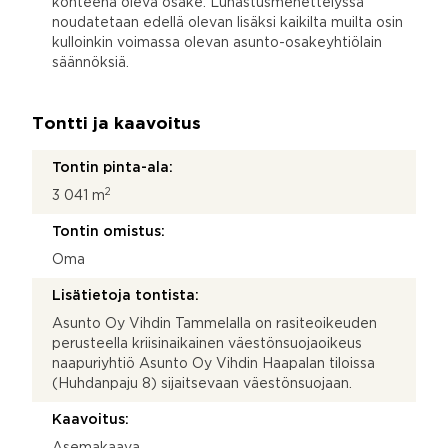
kohteena oleva osake. Lunastusmenettelyssä
noudatetaan edellä olevan lisäksi kaikilta muilta osin
kulloinkin voimassa olevan asunto-osakeyhtiölain
säännöksiä.
Tontti ja kaavoitus
Tontin pinta-ala:
2
3 041 m
Tontin omistus:
Oma
Lisätietoja tontista:
Asunto Oy Vihdin Tammelalla on rasiteoikeuden
perusteella kriisinaikainen väestönsuojaoikeus
naapuriyhtiö Asunto Oy Vihdin Haapalan tiloissa
(Huhdanpaju 8) sijaitsevaan väestönsuojaan.
Kaavoitus:
Asemakaava