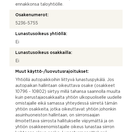
ennakkonsa taloyhtiölle.
Osakenumerot:
5236-5755
Lunastusoikeus yhtiöllä:
Ei
Lunastusoikeus osakkailla:
Ei
Muut käyttö-/luovutusrajoitukset:
Yhtiöllä autopaikkoihin liittyvä lunastuspykälä. Jos
autopaikan hallintaan oikeuttava osake (osakkeet
10796 - 10802) siirtyy millä tahansa saannolla muulta
kuin perustajaosakkaalta yhtiön ulkopuoliselle uudelle
omistajalle eikä samassa yhteydessä siirretä tämän
yhtiön osakkeita, jotka oikeuttavat yhtiön johonkin
asuinhuoneiston hallintaan, on siirronsaajan
ilmoitettava siirrosta hallitukselle viipymättä ja on
yhtiön osakkeenomistajalle oikeus lunastaa siirron