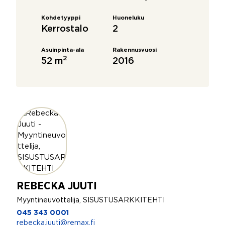
Kohdetyyppi
Huoneluku
Kerrostalo
2
Asuinpinta-ala
Rakennusvuosi
2
52 m
2016
REBECKA JUUTI
Myyntineuvottelija, SISUSTUSARKKITEHTI
045 343 0001
rebecka.juuti@remax.fi