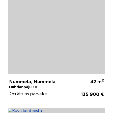
2
Nummela, Nummela
42 m
Huhdanpaju 10
2h+kt+las.parveke
135 900 €