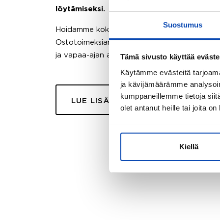
löytämiseksi.
Suostumus
Hoidamme koko ostoprosessin puolestasi.
Ostotoimeksiantopalvelumme sopii myös esimer
ja vapaa-ajan asuntojen ostoon.
Tämä sivusto käyttää eväste
Käytämme evästeitä tarjoama
ja kävijämäärämme analysoim
kumppaneillemme tietoja siitä
LUE LISÄÄ
olet antanut heille tai joita o
Kiellä