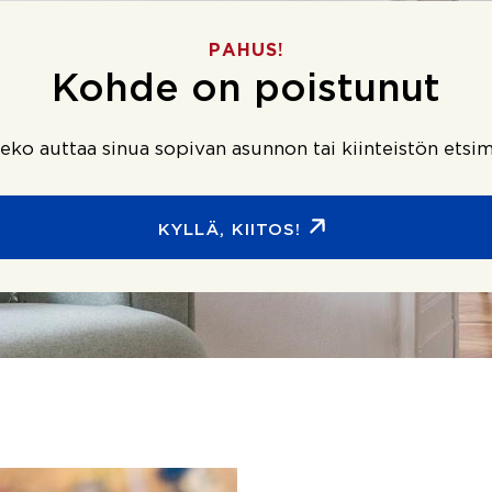
PAHUS!
Kohde on poistunut
ko auttaa sinua sopivan asunnon tai kiinteistön etsim
KYLLÄ, KIITOS!