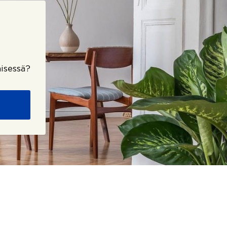
isessä?