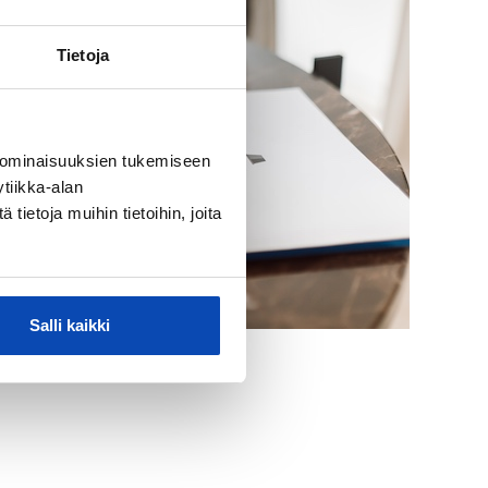
Tietoja
 ominaisuuksien tukemiseen
tiikka-alan
ietoja muihin tietoihin, joita
Salli kaikki