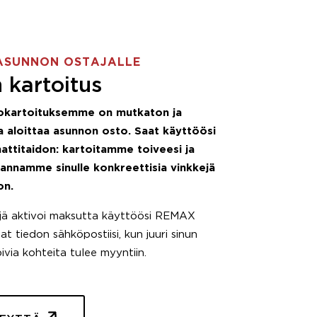
ASUNNON OSTAJALLE
 kartoitus
okartoituksemme on mutkaton ja
 aloittaa asunnon osto. Saat käyttöösi
attitaidon: kartoitamme toiveesi ja
 annamme sinulle konkreettisia vinkkejä
on.
äjä aktivoi maksutta käyttöösi REMAX
t tiedon sähköpostiisi, kun juuri sinun
pivia kohteita tulee myyntiin.