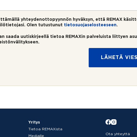
ttämällä yhteydenottopyynnön hyväksyn, että REMAX käsitt
ilötietojasi. Olen tutustunut
tietosuojaselosteeseen
.
an saada uutiskirjeellä tietoa REMAXin palveluista liittyen as
teistönvälitykseen.
LÄHETÄ VIES
Yritys
Tietoa REMAXista
Ota yhteyttä
Medialle