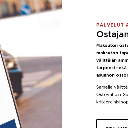
PALVELUT 
Ostajan
Maksuton ost
maksuton tapa
välittäjän amm
tarpeesi sekä
asunnon osto
Samalla välitt
Ostovahdin. Saa
kriteereihisi so