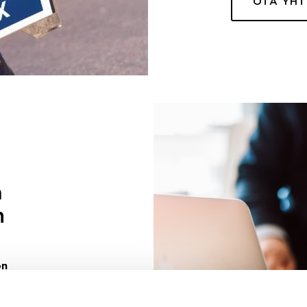
OTA YH
a
n
on
uuri sinulle
ivaa sen