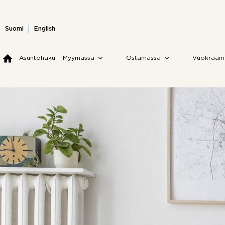
Skip
to
content
Suomi
English
Asuntohaku
Myymässä
Ostamassa
Vuokraam