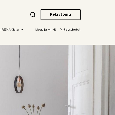
Rekrytointi
a REMAXista
Ideat ja vinkit
Yhteystiedot