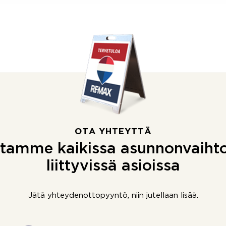
OTA YHTEYTTÄ
tamme kaikissa asunnonvaiht
liittyvissä asioissa
Jätä yhteydenottopyyntö, niin jutellaan lisää.