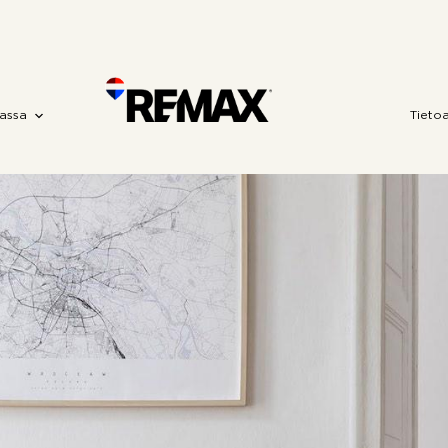
assa
Tieto