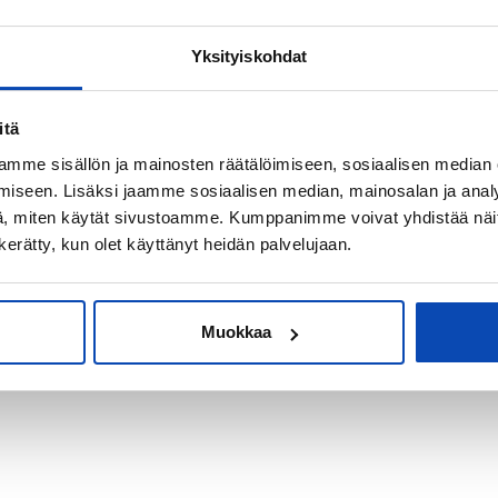
Yksityiskohdat
kiksi sijoitus-
itä
mme sisällön ja mainosten räätälöimiseen, sosiaalisen median
iseen. Lisäksi jaamme sosiaalisen median, mainosalan ja analy
, miten käytät sivustoamme. Kumppanimme voivat yhdistää näitä t
n kerätty, kun olet käyttänyt heidän palvelujaan.
Muokkaa