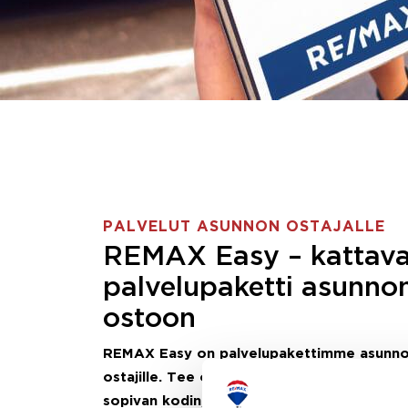
PALVELUT ASUNNON OSTAJALLE
REMAX Easy – kattav
palvelupaketti asunno
ostoon
REMAX Easy on palvelupakettimme asunn
ostajille.
Tee ostotoimeksianto ja etsimme j
sopivan kodin, eikä sinun tarvitse nähdä va