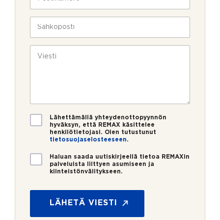
l
o
a
i
s
v
n
t
S
u
*
i
ä
k
n
h
s
u
k
V
i
m
ö
i
e
p
e
r
o
s
o
s
t
*
t
i
i
*
V
Lähettämällä yhteydenottopyynnön
a
hyväksyn, että REMAX käsittelee
henkilötietojasi. Olen tutustunut
h
tietosuojaselosteeseen
.
v
i
U
Haluan saada uutiskirjeellä tietoa REMAXin
s
u
palveluista liittyen asumiseen ja
t
kiinteistönvälitykseen.
t
u
i
s
s
*
k
LÄHETÄ VIESTI
i