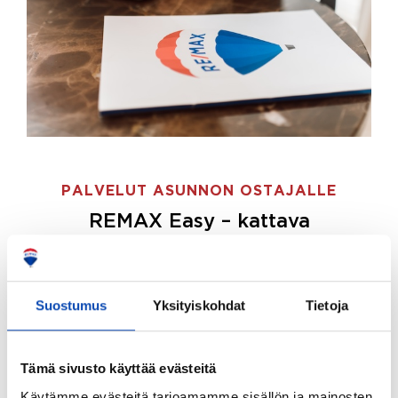
PALVELUT ASUNNON OSTAJALLE
REMAX Easy – kattava
palvelupaketti asunnon ostoon
REMAX Easy on palvelupakettimme asunnon
ostajille.
Tee ostotoimeksianto ja etsimme juuri
Suostumus
Yksityiskohdat
Tietoja
sinulle sopivan kodin, eikä sinun tarvitse nähdä
vaivaa sen löytämiseksi.
Tämä sivusto käyttää evästeitä
Hoidamme koko ostoprosessin puolestasi.
Käytämme evästeitä tarjoamamme sisällön ja mainosten