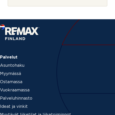
r
j
e
Palvelut
Asuntohaku
Myymässä
Ostamassa
Vuokraamassa
Palveluhinnasto
Ideat ja vinkit
Myytävät liiketilat ja liiketoiminnot