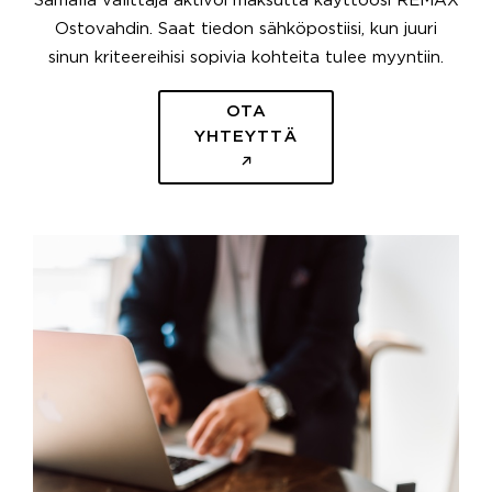
Samalla välittäjä aktivoi maksutta käyttöösi REMAX
Ostovahdin. Saat tiedon sähköpostiisi, kun juuri
sinun kriteereihisi sopivia kohteita tulee myyntiin.
OTA
YHTEYTTÄ