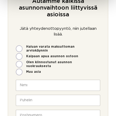
Autamme kaikissa
asunnonvaihtoon liittyvissä
asioissa
Jätä yhteydenottopyyntö, niin jutellaan
lisää.
M
Haluan varata maksuttoman
i
arviokäynnin
t
Kaipaan apua asunnon ostoon
e
Olen kiinnostunut asunnon
n
vuokrauksesta
v
Muu asia
o
*
i
N
m
i
m
m
e
i
P
o
*
u
l
h
l
e
P
a