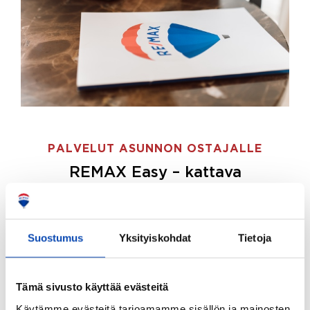
PALVELUT ASUNNON OSTAJALLE
REMAX Easy – kattava
palvelupaketti asunnon ostoon
REMAX Easy on palvelupakettimme asunnon
ostajille.
Tee ostotoimeksianto ja etsimme juuri
Suostumus
Yksityiskohdat
Tietoja
sinulle sopivan kodin, eikä sinun tarvitse nähdä
vaivaa sen löytämiseksi.
Tämä sivusto käyttää evästeitä
Hoidamme koko ostoprosessin puolestasi.
Käytämme evästeitä tarjoamamme sisällön ja mainosten