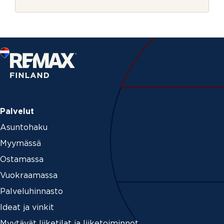
r
u
j
k
e
s
i
Palvelut
Asuntohaku
Myymässä
Ostamassa
Vuokraamassa
Palveluhinnasto
Ideat ja vinkit
Myytävät liiketilat ja liiketoiminnot