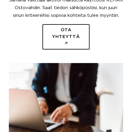
Samalla välittäjä aktivoi maksutta käyttöösi REMAX
Ostovahdin. Saat tiedon sähköpostiisi, kun juuri
sinun kriteereihisi sopivia kohteita tulee myyntiin.
OTA
YHTEYTTÄ