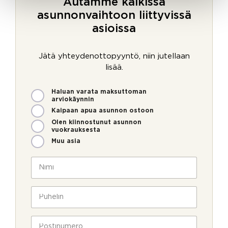
Autamme kaikissa
asunnonvaihtoon liittyvissä
asioissa
Jätä yhteydenottopyyntö, niin jutellaan
lisää.
M
Haluan varata maksuttoman
i
arviokäynnin
t
Kaipaan apua asunnon ostoon
e
Olen kiinnostunut asunnon
n
vuokrauksesta
v
Muu asia
o
i
N
m
i
m
m
e
i
P
o
*
u
l
h
l
e
P
a