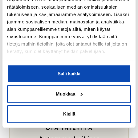
Ostotoimeksiantopalvelumme sopii myös esimerkiksi
räätälöimiseen, sosiaalisen median ominaisuuksien
sijoitus- ja vapaa-ajan asuntojen ostoon.
tukemiseen ja kävijämäärämme analysoimiseen. Lisäksi
jaamme sosiaalisen median, mainosalan ja analytiikka-
LUE LISÄÄ
alan kumppaneillemme tietoja siitä, miten käytät
sivustoamme. Kumppanimme voivat yhdistää näitä
tietoja muihin tietoihin, joita olet antanut heille tai joita on
kerätty, kun olet käyttänyt heidän palvelujaan.
Salli kaikki
Muokkaa
Kiellä
OTA YHTEYTTÄ