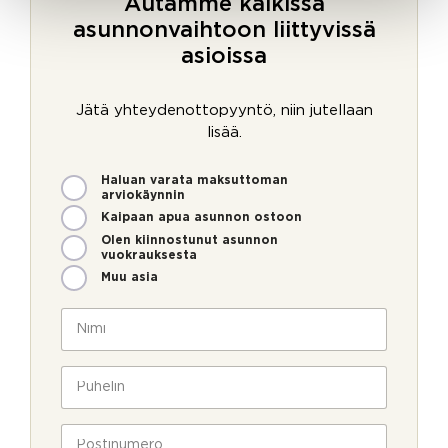
Autamme kaikissa
asunnonvaihtoon liittyvissä
asioissa
Jätä yhteydenottopyyntö, niin jutellaan
lisää.
M
Haluan varata maksuttoman
i
arviokäynnin
t
Kaipaan apua asunnon ostoon
e
Olen kiinnostunut asunnon
n
vuokrauksesta
v
Muu asia
o
M
i
N
i
m
i
t
m
m
e
e
i
P
n
o
*
u
P
l
h
u
l
e
P
h
a