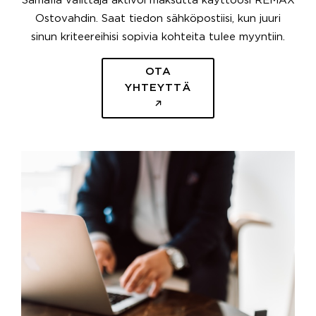
Samalla välittäjä aktivoi maksutta käyttöösi REMAX
Ostovahdin. Saat tiedon sähköpostiisi, kun juuri
sinun kriteereihisi sopivia kohteita tulee myyntiin.
OTA
YHTEYTTÄ