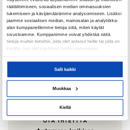
Ostotoimeksiantopalvelumme sopii myös esimerkiksi
räätälöimiseen, sosiaalisen median ominaisuuksien
sijoitus- ja vapaa-ajan asuntojen ostoon.
tukemiseen ja kävijämäärämme analysoimiseen. Lisäksi
jaamme sosiaalisen median, mainosalan ja analytiikka-
LUE LISÄÄ
alan kumppaneillemme tietoja siitä, miten käytät
sivustoamme. Kumppanimme voivat yhdistää näitä
tietoja muihin tietoihin, joita olet antanut heille tai joita on
kerätty, kun olet käyttänyt heidän palvelujaan.
Salli kaikki
Muokkaa
Kiellä
OTA YHTEYTTÄ