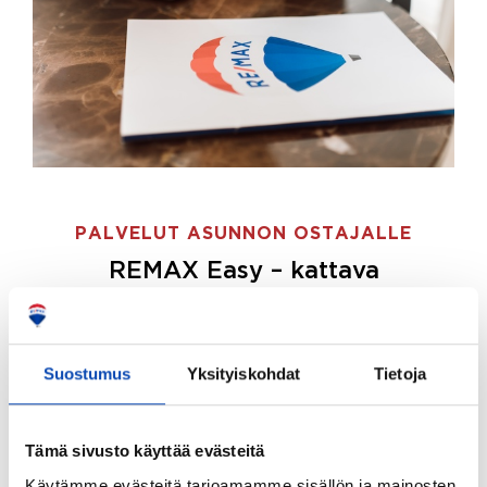
PALVELUT ASUNNON OSTAJALLE
REMAX Easy – kattava
palvelupaketti asunnon ostoon
REMAX Easy on palvelupakettimme asunnon
ostajille.
Tee ostotoimeksianto ja etsimme juuri
Suostumus
Yksityiskohdat
Tietoja
sinulle sopivan kodin, eikä sinun tarvitse nähdä
vaivaa sen löytämiseksi.
Tämä sivusto käyttää evästeitä
Hoidamme koko ostoprosessin puolestasi.
Käytämme evästeitä tarjoamamme sisällön ja mainosten