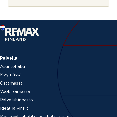
r
j
e
Palvelut
Asuntohaku
Myymässä
Ostamassa
Vuokraamassa
Palveluhinnasto
Ideat ja vinkit
Myytävät liiketilat ja liiketoiminnot