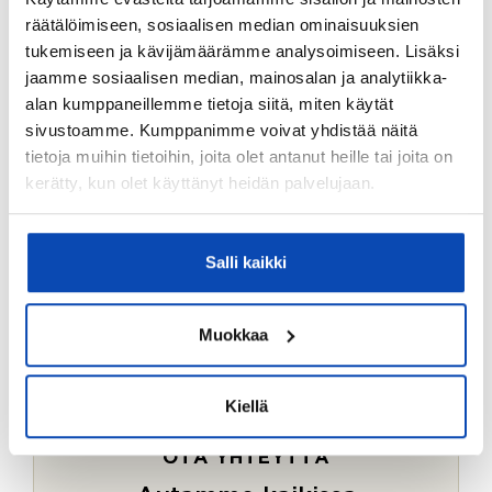
Ostotoimeksiantopalvelumme sopii myös esimerkiksi
räätälöimiseen, sosiaalisen median ominaisuuksien
sijoitus- ja vapaa-ajan asuntojen ostoon.
tukemiseen ja kävijämäärämme analysoimiseen. Lisäksi
jaamme sosiaalisen median, mainosalan ja analytiikka-
LUE LISÄÄ
alan kumppaneillemme tietoja siitä, miten käytät
sivustoamme. Kumppanimme voivat yhdistää näitä
tietoja muihin tietoihin, joita olet antanut heille tai joita on
kerätty, kun olet käyttänyt heidän palvelujaan.
Salli kaikki
Muokkaa
Kiellä
OTA YHTEYTTÄ