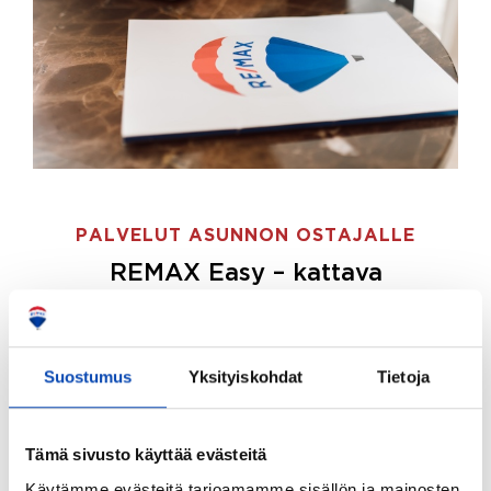
PALVELUT ASUNNON OSTAJALLE
REMAX Easy – kattava
palvelupaketti asunnon ostoon
REMAX Easy on palvelupakettimme asunnon
ostajille.
Tee ostotoimeksianto ja etsimme juuri
Suostumus
Yksityiskohdat
Tietoja
sinulle sopivan kodin, eikä sinun tarvitse nähdä
vaivaa sen löytämiseksi.
Tämä sivusto käyttää evästeitä
Hoidamme koko ostoprosessin puolestasi.
Käytämme evästeitä tarjoamamme sisällön ja mainosten