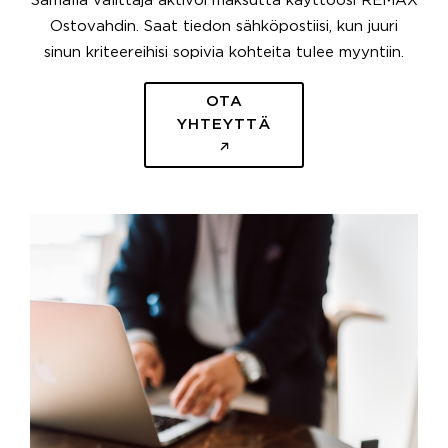
Samalla välittäjä aktivoi maksutta käyttöösi REMAX
Ostovahdin. Saat tiedon sähköpostiisi, kun juuri
sinun kriteereihisi sopivia kohteita tulee myyntiin.
OTA
YHTEYTTÄ