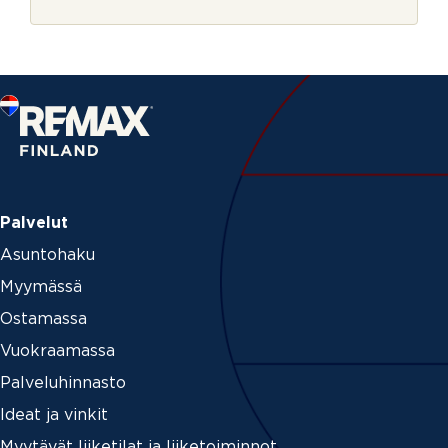
r
j
e
Palvelut
Asuntohaku
Myymässä
Ostamassa
Vuokraamassa
Palveluhinnasto
Ideat ja vinkit
Myytävät liiketilat ja liiketoiminnot