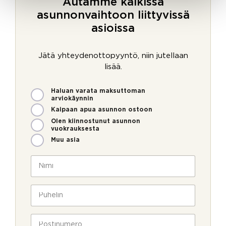
Autamme kaikissa
asunnonvaihtoon liittyvissä
asioissa
Jätä yhteydenottopyyntö, niin jutellaan
lisää.
M
o
Haluan varata maksuttoman
i
f
arviokäynnin
t
f
Kaipaan apua asunnon ostoon
e
i
Olen kiinnostunut asunnon
n
c
vuokrauksesta
v
e
Muu asia
o
_
i
i
N
m
d
i
m
a
m
e
g
i
P
o
e
*
u
l
n
h
l
t
e
P
a
_