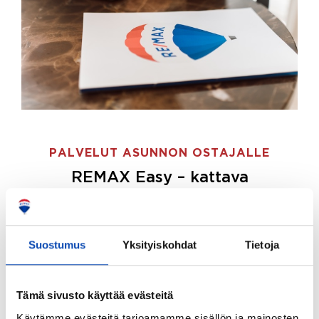
PALVELUT ASUNNON OSTAJALLE
REMAX Easy – kattava
palvelupaketti asunnon ostoon
REMAX Easy on palvelupakettimme asunnon
ostajille.
Tee ostotoimeksianto ja etsimme juuri
Suostumus
Yksityiskohdat
Tietoja
sinulle sopivan kodin, eikä sinun tarvitse nähdä
vaivaa sen löytämiseksi.
Tämä sivusto käyttää evästeitä
Hoidamme koko ostoprosessin puolestasi.
Käytämme evästeitä tarjoamamme sisällön ja mainosten