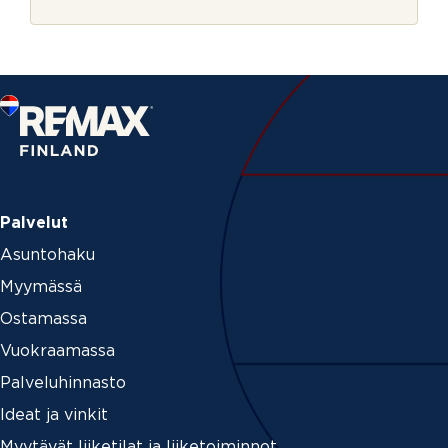
r
j
e
Palvelut
Asuntohaku
Myymässä
Ostamassa
Vuokraamassa
Palveluhinnasto
Ideat ja vinkit
Myytävät liiketilat ja liiketoiminnot