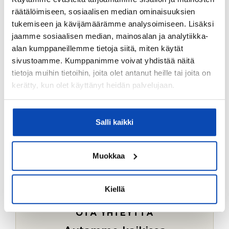
Ostotoimeksiantopalvelumme sopii myös esimerkiksi
räätälöimiseen, sosiaalisen median ominaisuuksien
sijoitus- ja vapaa-ajan asuntojen ostoon.
tukemiseen ja kävijämäärämme analysoimiseen. Lisäksi
jaamme sosiaalisen median, mainosalan ja analytiikka-
LUE LISÄÄ
alan kumppaneillemme tietoja siitä, miten käytät
sivustoamme. Kumppanimme voivat yhdistää näitä
tietoja muihin tietoihin, joita olet antanut heille tai joita on
kerätty, kun olet käyttänyt heidän palvelujaan.
Salli kaikki
Muokkaa
Kiellä
OTA YHTEYTTÄ