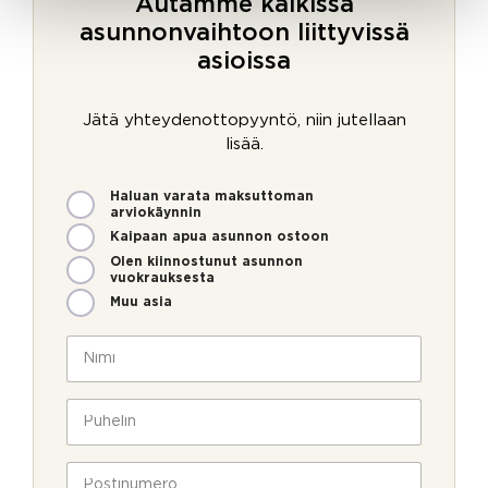
Autamme kaikissa
asunnonvaihtoon liittyvissä
asioissa
Jätä yhteydenottopyyntö, niin jutellaan
lisää.
M
S
Haluan varata maksuttoman
i
ä
arviokäynnin
t
h
Kaipaan apua asunnon ostoon
e
k
Olen kiinnostunut asunnon
n
ö
vuokrauksesta
v
p
Muu asia
o
o
i
s
N
m
t
i
m
i
m
e
o
i
P
o
l
*
u
l
l
h
l
a
e
P
a