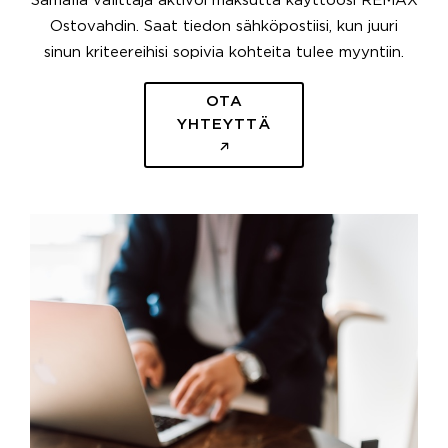
Samalla välittäjä aktivoi maksutta käyttöösi REMAX
Ostovahdin. Saat tiedon sähköpostiisi, kun juuri
sinun kriteereihisi sopivia kohteita tulee myyntiin.
OTA
YHTEYTTÄ