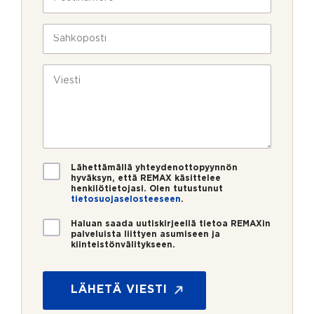
l
o
a
i
s
v
n
t
S
u
*
i
ä
k
n
h
s
u
k
V
i
m
ö
i
e
p
e
r
o
s
o
s
t
*
t
i
i
*
V
Lähettämällä yhteydenottopyynnön
a
hyväksyn, että REMAX käsittelee
henkilötietojasi. Olen tutustunut
h
tietosuojaselosteeseen
.
v
i
U
Haluan saada uutiskirjeellä tietoa REMAXin
s
u
palveluista liittyen asumiseen ja
t
kiinteistönvälitykseen.
t
u
i
s
s
*
k
LÄHETÄ VIESTI
i