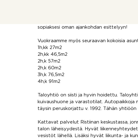
Ensimmäiset 6 kk vuokra 450 €/ kk ja sen jä
vuokravakuus (2 kk jos kelan vuokravakuus)
Esittely järjestetään erikseen sovittuna aik
sopiaksesi oman ajankohdan esittelyyn!
Vuokraamme myös seuraavan kokoisia asunt
1h,kk 27m2
2h,kk 46,5m2
2h,k 57m2
2h,k 60m2
3h,k 76,5m2
4h,k 91m2
Taloyhtiö on siisti ja hyvin hoidettu. Taloyh
kuivaushuone ja varastotilat. Autopaikkoja 
täysin peruskorjattu v. 1992. Tähän yhtiöön
Kattavat palvelut Ristiinan keskustassa, jo
talon läheisyydestä. Hyvät liikenneyhteydet
vesistöt lähellä. Lisäksi hyvät liikunta- ja k