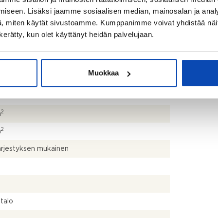
iseen. Lisäksi jaamme sosiaalisen median, mainosalan ja analy
, miten käytät sivustoamme. Kumppanimme voivat yhdistää näitä t
n kerätty, kun olet käyttänyt heidän palvelujaan.
laaksontie 1 52420 PELLOSNIEMI
niemi
Muokkaa
530
2
m
2
m
ärjestyksen mukainen
talo