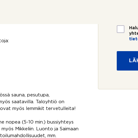
lkeen 500 €/kk. 1 kk
m
o
s
. Luottotiedot oltava kunnossa!
e
s
t
r
t
i
o
i
ana, joten olethan yhteydessä
*
*
T
Hal
i
yht
e
tie
oja:
t
o
s
LÄ
u
o
j
a
*
tiössä sauna, pesutupa,
myös saatavilla. Taloyhtiö on
 ovat myös lemmikit tervetulleita!
nne nopea (5-10 min.) bussiyhteys
 myös Mikkeliin. Luonto ja Saimaan
untoilumahdollisuudet, mm.