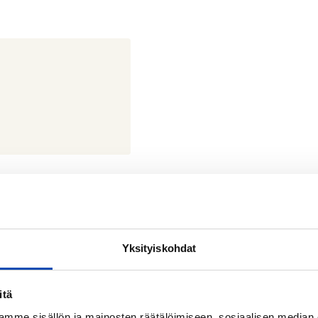
ea tahansa, saat sähköt nopeasti
Yksityiskohdat
itä
mme sisällön ja mainosten räätälöimiseen, sosiaalisen median