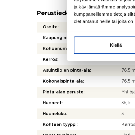
ja kävijämäärämme analysoim
Perustiedot
kumppaneillemme tietoja siitä
olet antanut heille tai joita o
Osoite:
Leppä
Kaupunginosa/kylä:
Pellos
Kiellä
Kohdenumero:
80512
Kerros:
Asuintilojen pinta-ala:
76,5 
Kokonaispinta-ala:
76,5 
Pinta-alan peruste:
Yhtiöj
Huoneet:
3h, k
Huoneluku:
3
Kohteen tyyppi:
Kerros