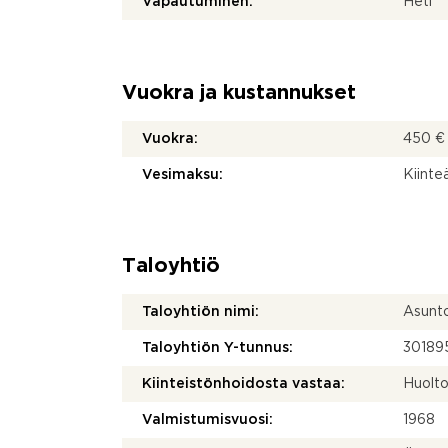
Vapautuminen:
Heti
Vuokra ja kustannukset
Vuokra:
450 €
Vesimaksu:
Kiinte
Taloyhtiö
Taloyhtiön nimi:
Asunto
Taloyhtiön Y-tunnus:
30189
Kiinteistönhoidosta vastaa:
Huolto
Valmistumisvuosi:
1968