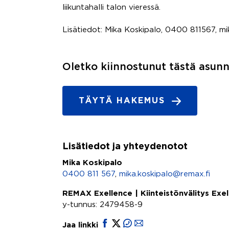
liikuntahalli talon vieressä.
Lisätiedot: Mika Koskipalo, 0400 811567, mi
Oletko kiinnostunut tästä asun
TÄYTÄ HAKEMUS
Lisätiedot ja yhteydenotot
Mika Koskipalo
0400 811 567
,
mika.koskipalo@remax.fi
REMAX Exellence | Kiinteistönvälitys Exe
y-tunnus: 2479458-9
Jaa linkki