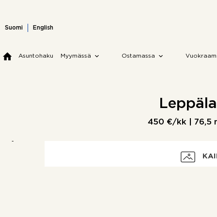
Skip
to
content
Suomi
English
Asuntohaku
Myymässä
Ostamassa
Vuokraam
Leppäla
450 €/kk |
76,5
KAI
Vuokra
Kohdetyyppi