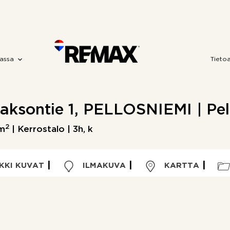
assa
Tieto
aksontie 1, PELLOSNIEMI | Pel
2
 m
| Kerrostalo | 3h, k
KKI KUVAT
ILMAKUVA
KARTTA
Huoneluku