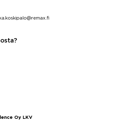
ka.koskipalo@remax.fi
nosta?
llence Oy LKV