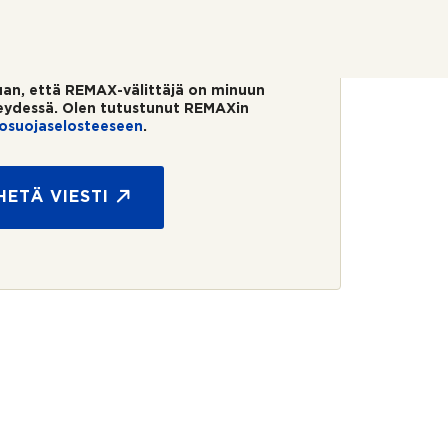
uan, että REMAX-välittäjä on minuun
eydessä. Olen tutustunut REMAXin
tosuojaselosteeseen
.
HETÄ VIESTI