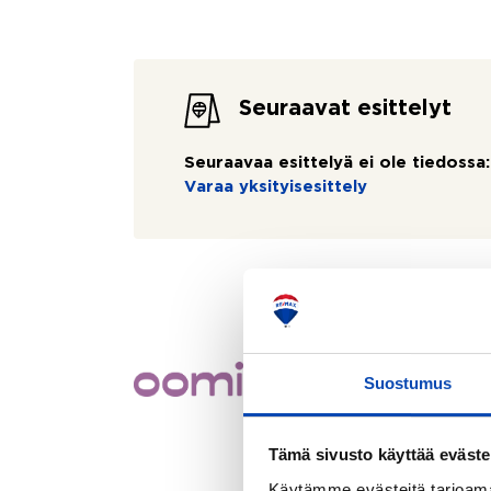
Seuraavat esittelyt
Seuraavaa esittelyä ei ole tiedossa:
Varaa yksityisesittely
muuttaa mukanasi
Muutitpa minne päin Suom
uuteen kotiisi.
Suostumus
oomi.fi/remax >
Tämä sivusto käyttää eväste
Käytämme evästeitä tarjoama