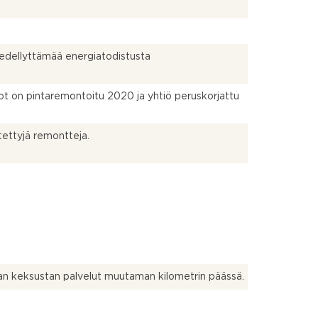
n edellyttämää energiatodistusta
t on pintaremontoitu 2020 ja yhtiö peruskorjattu
tettyjä remontteja.
nan keksustan palvelut muutaman kilometrin päässä.