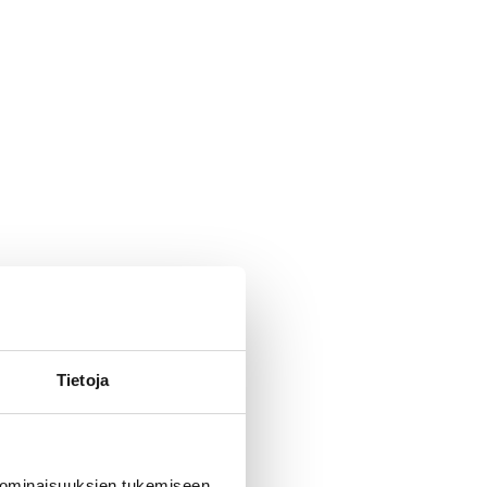
Tietoja
 ominaisuuksien tukemiseen