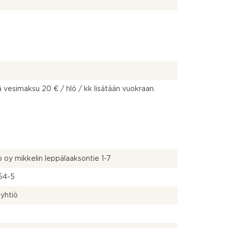
ä vesimaksu 20 € / hlö / kk lisätään vuokraan.
 oy mikkelin leppälaaksontie 1-7
54-5
yhtiö