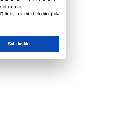
tiikka-alan
ietoja muihin tietoihin, joita
Salli kaikki