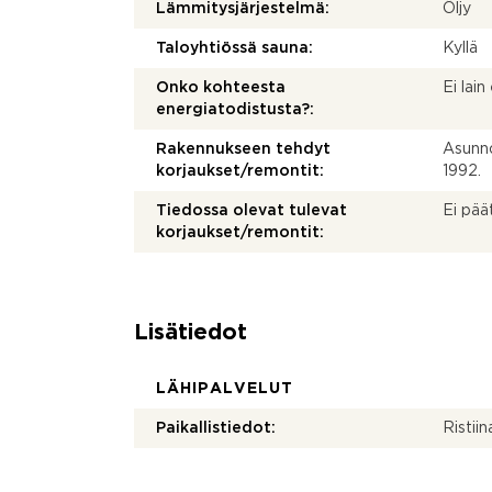
Lämmitysjärjestelmä:
Öljy
Taloyhtiössä sauna:
Kyllä
Onko kohteesta
Ei lai
energiatodistusta?:
Rakennukseen tehdyt
Asunno
korjaukset/remontit:
1992.
Tiedossa olevat tulevat
Ei pää
korjaukset/remontit:
Lisätiedot
LÄHIPALVELUT
Paikallistiedot:
Ristii