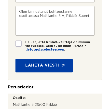
i
h
o
n
k
s
V
n
ö
k
i
u
p
e
e
m
o
e
s
e
s
?
t
r
t
i
o
i
*
*
T
Haluan, että REMAX-välittäjä on minuun
i
yhteydessä. Olen tutustunut REMAXin
tietosuojaselosteeseen
.
e
t
o
s
LÄHETÄ VIESTI
u
o
j
a
Perustiedot
*
Osoite:
Mattilantie 5 21500 Piikkiö