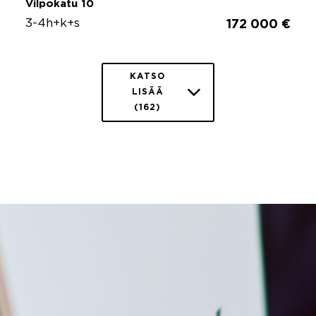
Vilpokatu 10
3-4h+k+s
172 000 €
KATSO
LISÄÄ
(162)