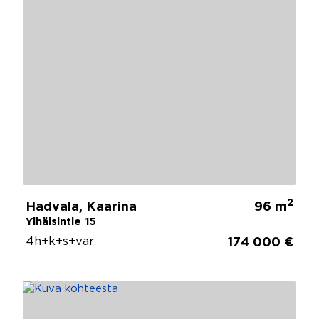
2
Hadvala, Kaarina
96 m
Ylhäisintie 15
4h+k+s+var
174 000 €