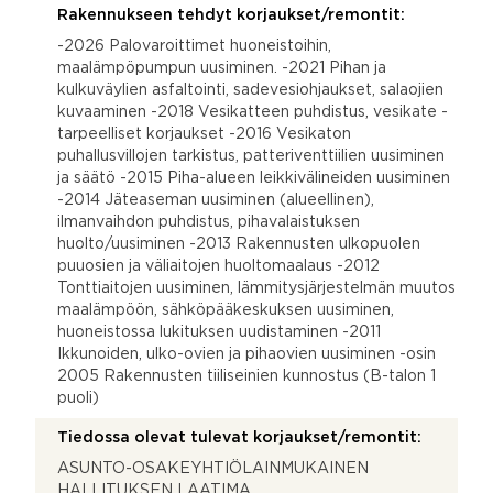
Rakennukseen tehdyt korjaukset/remontit:
-2026 Palovaroittimet huoneistoihin,
maalämpöpumpun uusiminen. -2021 Pihan ja
kulkuväylien asfaltointi, sadevesiohjaukset, salaojien
kuvaaminen -2018 Vesikatteen puhdistus, vesikate -
tarpeelliset korjaukset -2016 Vesikaton
puhallusvillojen tarkistus, patteriventtiilien uusiminen
ja säätö -2015 Piha-alueen leikkivälineiden uusiminen
-2014 Jäteaseman uusiminen (alueellinen),
ilmanvaihdon puhdistus, pihavalaistuksen
huolto/uusiminen -2013 Rakennusten ulkopuolen
puuosien ja väliaitojen huoltomaalaus -2012
Tonttiaitojen uusiminen, lämmitysjärjestelmän muutos
maalämpöön, sähköpääkeskuksen uusiminen,
huoneistossa lukituksen uudistaminen -2011
Ikkunoiden, ulko-ovien ja pihaovien uusiminen -osin
2005 Rakennusten tiiliseinien kunnostus (B-talon 1
puoli)
Tiedossa olevat tulevat korjaukset/remontit:
ASUNTO-OSAKEYHTIÖLAINMUKAINEN
HALLITUKSEN LAATIMA