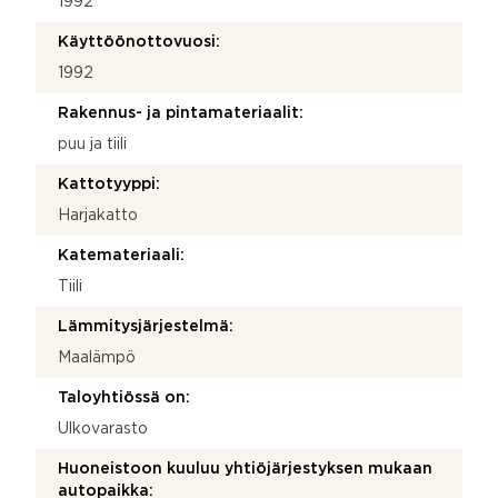
1992
Käyttöönottovuosi:
1992
Rakennus- ja pintamateriaalit:
puu ja tiili
Kattotyyppi:
Harjakatto
Katemateriaali:
Tiili
Lämmitysjärjestelmä:
Maalämpö
Taloyhtiössä on:
Ulkovarasto
Huoneistoon kuuluu yhtiöjärjestyksen mukaan
autopaikka: