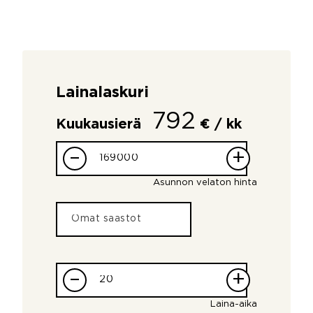
Lainalaskuri
792
Kuukausierä
€ / kk
–
+
Asunnon velaton hinta
–
+
Laina-aika