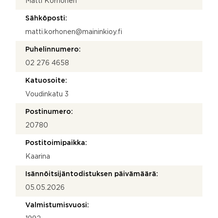
Matti Korhonen
Sähköposti:
matti.korhonen@maininkioy.fi
Puhelinnumero:
02 276 4658
Katuosoite:
Voudinkatu 3
Postinumero:
20780
Postitoimipaikka:
Kaarina
Isännöitsijäntodistuksen päivämäärä:
05.05.2026
Valmistumisvuosi: