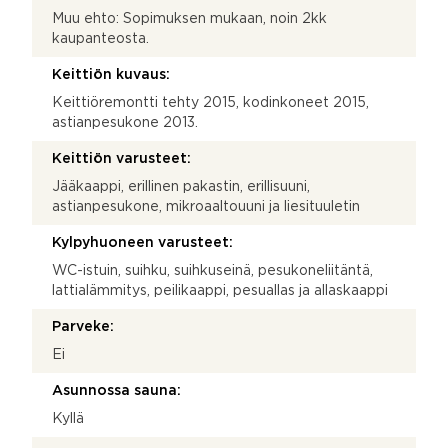
Muu ehto: Sopimuksen mukaan, noin 2kk
kaupanteosta.
Keittiön kuvaus:
Keittiöremontti tehty 2015, kodinkoneet 2015,
astianpesukone 2013.
Keittiön varusteet:
Jääkaappi, erillinen pakastin, erillisuuni,
astianpesukone, mikroaaltouuni ja liesituuletin
Kylpyhuoneen varusteet:
WC-istuin, suihku, suihkuseinä, pesukoneliitäntä,
lattialämmitys, peilikaappi, pesuallas ja allaskaappi
Parveke:
Ei
Asunnossa sauna:
Kyllä