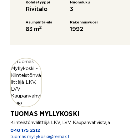
Kohdetyyppi
Huoneluku
Rivitalo
3
Asuinpinta-ala
Rakennusvuosi
2
83 m
1992
TUOMAS MYLLYKOSKI
Kiinteistönvälittäjä LKV, LVV, Kaupanvahvistaja
040 175 2212
tuomas.myllykoski@remax.fi