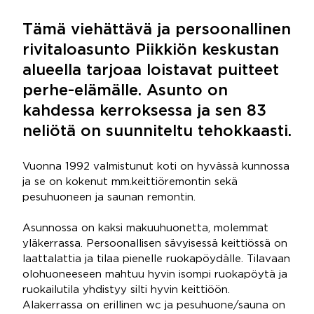
Tämä viehättävä ja persoonallinen
rivitaloasunto Piikkiön keskustan
alueella tarjoaa loistavat puitteet
perhe-elämälle. Asunto on
kahdessa kerroksessa ja sen 83
neliötä on suunniteltu tehokkaasti.
Vuonna 1992 valmistunut koti on hyvässä kunnossa
ja se on kokenut mm.keittiöremontin sekä
pesuhuoneen ja saunan remontin.
Asunnossa on kaksi makuuhuonetta, molemmat
yläkerrassa. Persoonallisen sävyisessä keittiössä on
laattalattia ja tilaa pienelle ruokapöydälle. Tilavaan
olohuoneeseen mahtuu hyvin isompi ruokapöytä ja
ruokailutila yhdistyy silti hyvin keittiöön.
Alakerrassa on erillinen wc ja pesuhuone/sauna on