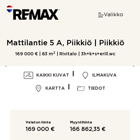
Skip
to
Valikko
content
Mattilantie 5 A, Piikkiö | Piikkiö
2
169 000 € |
83 m
| Rivitalo | 3h+k+s+erill.wc
KAIKKI KUVAT
ILMAKUVA
KARTTA
TIEDOT
Velaton hinta
Myyntihinta
169 000 €
166 862,35 €