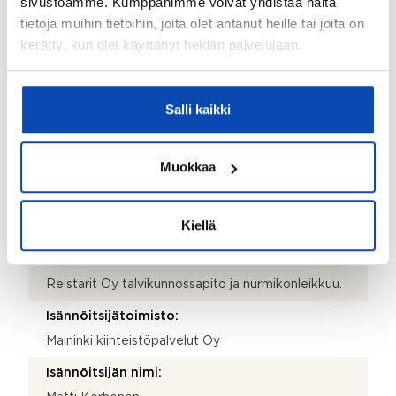
sivustoamme. Kumppanimme voivat yhdistää näitä
tietoja muihin tietoihin, joita olet antanut heille tai joita on
Taloyhtiön nimi:
kerätty, kun olet käyttänyt heidän palvelujaan.
As Oy Piikkiön Mattilanrivi
Taloyhtiön Y-tunnus:
Salli kaikki
0835277-2
Kiinteistötunnus:
Muokkaa
202-468-5-32, 38
Kiinteistönhoidosta vastaa:
Kiellä
Huoltoyhtiö
Lisätietoja kiinteistönhoidosta:
Reistarit Oy talvikunnossapito ja nurmikonleikkuu.
Isännöitsijätoimisto:
Maininki kiinteistöpalvelut Oy
Isännöitsijän nimi: