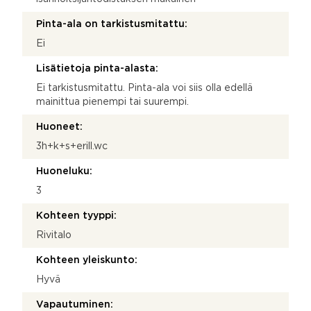
Pinta-ala on tarkistusmitattu:
Ei
Lisätietoja pinta-alasta:
Ei tarkistusmitattu. Pinta-ala voi siis olla edellä
mainittua pienempi tai suurempi.
Huoneet:
3h+k+s+erill.wc
Huoneluku:
3
Kohteen tyyppi:
Rivitalo
Kohteen yleiskunto:
Hyvä
Vapautuminen: