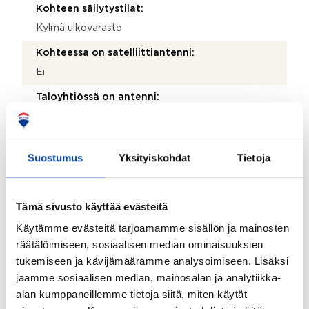
Kohteen säilytystilat:
Kylmä ulkovarasto
Kohteessa on satelliittiantenni:
Ei
Taloyhtiössä on antenni:
Ei
Kohde on liitetty tietoliikenneverkkoon:
Suostumus
Yksityiskohdat
Tietoja
Kyllä
Myyjän aikana huoneistoon tehdyt toimenpiteet:
Tämä sivusto käyttää evästeitä
Aiemmin tehdyt remontit: keittiöremontti 2015,
sauna 2015, wc 2015, pesuhuone 2014.
Käytämme evästeitä tarjoamamme sisällön ja mainosten
räätälöimiseen, sosiaalisen median ominaisuuksien
Kohteen yleiskunto:
tukemiseen ja kävijämäärämme analysoimiseen. Lisäksi
Hyvä
jaamme sosiaalisen median, mainosalan ja analytiikka-
alan kumppaneillemme tietoja siitä, miten käytät
Taloyhtiö