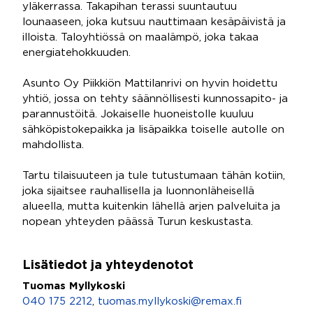
yläkerrassa. Takapihan terassi suuntautuu
lounaaseen, joka kutsuu nauttimaan kesäpäivistä ja
illoista. Taloyhtiössä on maalämpö, joka takaa
energiatehokkuuden.
Asunto Oy Piikkiön Mattilanrivi on hyvin hoidettu
yhtiö, jossa on tehty säännöllisesti kunnossapito- ja
parannustöitä. Jokaiselle huoneistolle kuuluu
sähköpistokepaikka ja lisäpaikka toiselle autolle on
mahdollista.
Tartu tilaisuuteen ja tule tutustumaan tähän kotiin,
joka sijaitsee rauhallisella ja luonnonläheisellä
alueella, mutta kuitenkin lähellä arjen palveluita ja
nopean yhteyden päässä Turun keskustasta.
Lisätiedot ja yhteydenotot
Tuomas Myllykoski
040 175 2212
,
tuomas.myllykoski@remax.fi