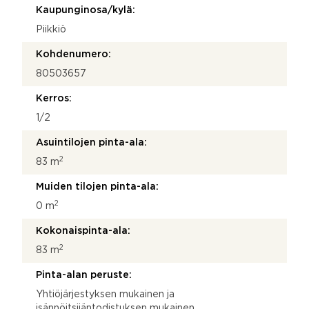
Kaupunginosa/kylä:
Piikkiö
Kohdenumero:
80503657
Kerros:
1/2
Asuintilojen pinta-ala:
2
83 m
Muiden tilojen pinta-ala:
2
0 m
Kokonaispinta-ala:
2
83 m
Pinta-alan peruste:
Yhtiöjärjestyksen mukainen ja
isännöitsijäntodistuksen mukainen