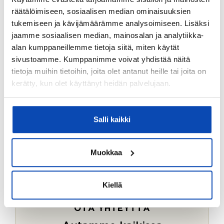
Ostotoimeksiantopalvelumme sopii myös esimerkiksi
räätälöimiseen, sosiaalisen median ominaisuuksien
sijoitus- ja vapaa-ajan asuntojen ostoon.
tukemiseen ja kävijämäärämme analysoimiseen. Lisäksi
jaamme sosiaalisen median, mainosalan ja analytiikka-
LUE LISÄÄ
alan kumppaneillemme tietoja siitä, miten käytät
sivustoamme. Kumppanimme voivat yhdistää näitä
tietoja muihin tietoihin, joita olet antanut heille tai joita on
kerätty, kun olet käyttänyt heidän palvelujaan.
Salli kaikki
Muokkaa
Kiellä
OTA YHTEYTTÄ