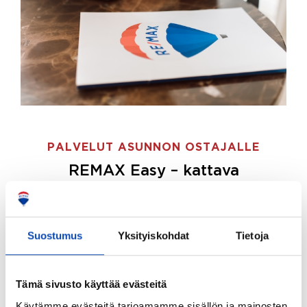
PALVELUT ASUNNON OSTAJALLE
REMAX Easy – kattava
palvelupaketti asunnon ostoon
REMAX Easy on palvelupakettimme asunnon
ostajille.
Tee ostotoimeksianto ja etsimme juuri
Suostumus
Yksityiskohdat
Tietoja
sinulle sopivan kodin, eikä sinun tarvitse nähdä
vaivaa sen löytämiseksi.
Tämä sivusto käyttää evästeitä
Hoidamme koko ostoprosessin puolestasi.
Käytämme evästeitä tarjoamamme sisällön ja mainosten