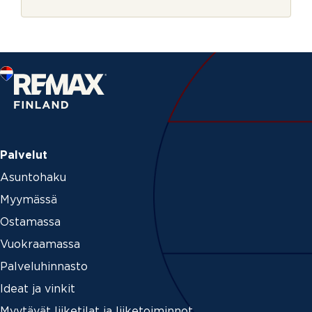
r
o
j
u
e
r
c
e
*
a
v
u
k
s
i
Palvelut
Asuntohaku
Myymässä
Ostamassa
Vuokraamassa
Palveluhinnasto
Ideat ja vinkit
Myytävät liiketilat ja liiketoiminnot