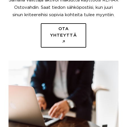
Samalla välittäjä aktivoi maksutta käyttöösi REMAX
Ostovahdin. Saat tiedon sähköpostiisi, kun juuri
sinun kriteereihisi sopivia kohteita tulee myyntiin.
OTA
YHTEYTTÄ