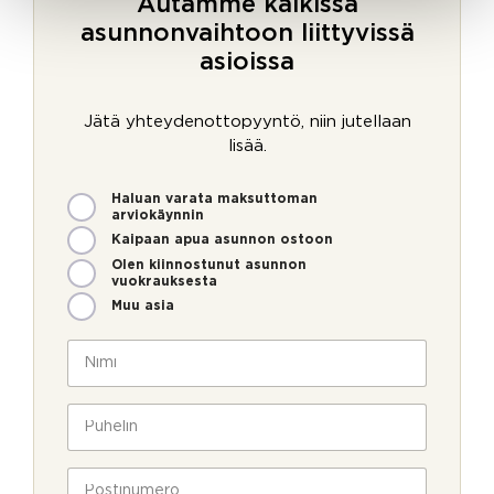
Autamme kaikissa
asunnonvaihtoon liittyvissä
asioissa
Jätä yhteydenottopyyntö, niin jutellaan
lisää.
M
Haluan varata maksuttoman
i
arviokäynnin
t
Kaipaan apua asunnon ostoon
e
Olen kiinnostunut asunnon
n
vuokrauksesta
v
Muu asia
o
i
N
m
i
m
m
e
i
P
o
*
u
l
h
l
e
P
a