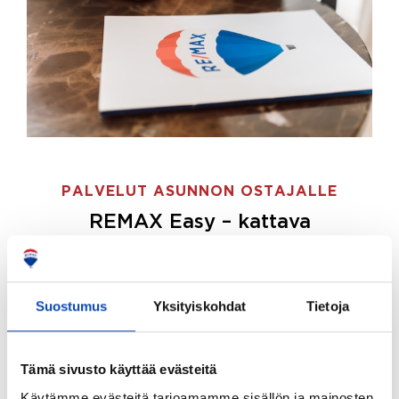
PALVELUT ASUNNON OSTAJALLE
REMAX Easy – kattava
palvelupaketti asunnon ostoon
REMAX Easy on palvelupakettimme asunnon
ostajille.
Tee ostotoimeksianto ja etsimme juuri
Suostumus
Yksityiskohdat
Tietoja
sinulle sopivan kodin, eikä sinun tarvitse nähdä
vaivaa sen löytämiseksi.
Tämä sivusto käyttää evästeitä
Hoidamme koko ostoprosessin puolestasi.
Käytämme evästeitä tarjoamamme sisällön ja mainosten