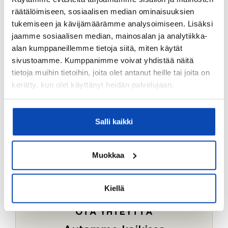
Ostotoimeksiantopalvelumme sopii myös esimerkiksi
räätälöimiseen, sosiaalisen median ominaisuuksien
sijoitus- ja vapaa-ajan asuntojen ostoon.
tukemiseen ja kävijämäärämme analysoimiseen. Lisäksi
jaamme sosiaalisen median, mainosalan ja analytiikka-
LUE LISÄÄ
alan kumppaneillemme tietoja siitä, miten käytät
sivustoamme. Kumppanimme voivat yhdistää näitä
tietoja muihin tietoihin, joita olet antanut heille tai joita on
kerätty, kun olet käyttänyt heidän palvelujaan.
Salli kaikki
Muokkaa
Kiellä
OTA YHTEYTTÄ