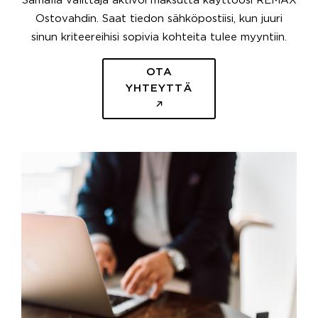
Samalla välittäjä aktivoi maksutta käyttöösi REMAX
Ostovahdin. Saat tiedon sähköpostiisi, kun juuri
sinun kriteereihisi sopivia kohteita tulee myyntiin.
OTA
YHTEYTTÄ