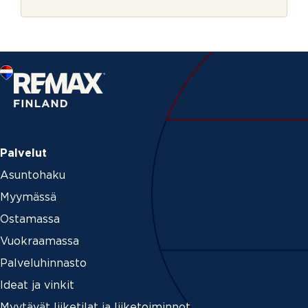
r
i
j
e
Palvelut
Asuntohaku
Myymässä
Ostamassa
Vuokraamassa
Palveluhinnasto
Ideat ja vinkit
Myytävät liiketilat ja liiketoiminnot