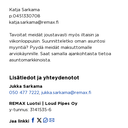
Katja Sarkama
p.0451330708
katja.sarkama@remax.fi
Tavoitat meidät joustavasti myös iltaisin ja
viikonloppuisin. Suunnitteletko oman asuntosi
myyntiä? Pyydä meidät maksuttomalle
arviokäynnille. Saat samalla ajankohtaista tietoa
asuntomarkkinoista.
Lisätiedot ja yhteydenotot
Jukka Sarkama
050 477 7222
,
jukka.sarkama@remax.fi
REMAX Luotsi | Loud Pipes Oy
y-tunnus: 3141535-6
Jaa linkki