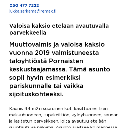
050 477 7222
jukka.sarkama@remax.fi
Valoisa kaksio etelään avautuvalla
parvekkeella
Muuttovalmis ja valoisa kaksio
vuonna 2019 valmistuneesta
taloyhtiöstä Pornaisten
keskustaajamassa. Tämä asunto
sopii hyvin esimerkiksi
pariskunnalle tai vaikka
sijoituskohteeksi.
Kaunis 44 m2:n suuruinen koti käsittää erillisen
makuuhuoneen, tupakeittiön, kylpyhuoneen, saunan
ja lasitetun parvekkeen, jolta avautuu etelään
suuntautuva näkymä. Asunto sijaitsee kolmannessa