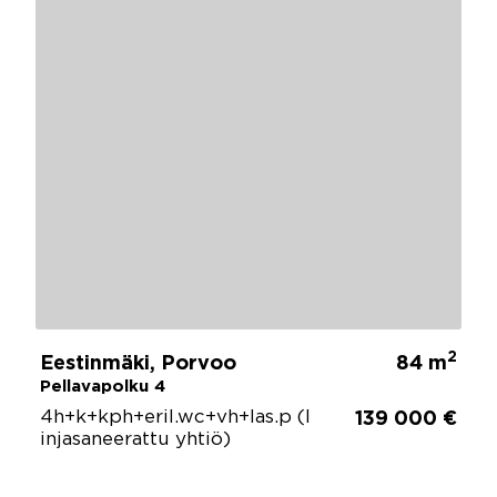
2
Eestinmäki, Porvoo
84 m
Pellavapolku 4
4h+k+kph+eril.wc+vh+las.p (l
139 000 €
injasaneerattu yhtiö)