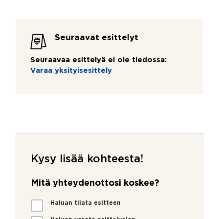
Seuraavat esittelyt
Seuraavaa esittelyä ei ole tiedossa:
Varaa yksityisesittely
Kysy lisää kohteesta!
Mitä yhteydenottosi koskee?
M
Haluan tilata esitteen
i