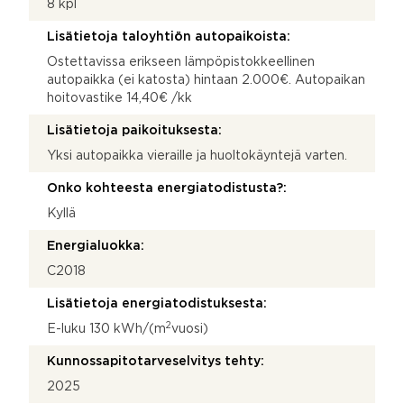
8 kpl
Lisätietoja taloyhtiön autopaikoista:
Ostettavissa erikseen lämpöpistokkeellinen
autopaikka (ei katosta) hintaan 2.000€. Autopaikan
hoitovastike 14,40€ /kk
Lisätietoja paikoituksesta:
Yksi autopaikka vieraille ja huoltokäyntejä varten.
Onko kohteesta energiatodistusta?:
Kyllä
Energialuokka:
C2018
Lisätietoja energiatodistuksesta:
2
E-luku 130 kWh/(m
vuosi)
Kunnossapitotarveselvitys tehty:
2025