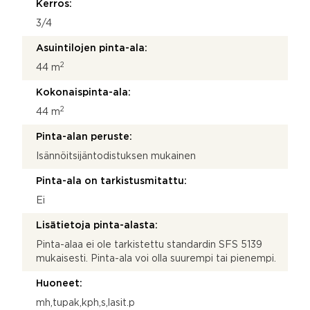
Kerros:
3/4
Asuintilojen pinta-ala:
2
44 m
Kokonaispinta-ala:
2
44 m
Pinta-alan peruste:
Isännöitsijäntodistuksen mukainen
Pinta-ala on tarkistusmitattu:
Ei
Lisätietoja pinta-alasta:
Pinta-alaa ei ole tarkistettu standardin SFS 5139
mukaisesti. Pinta-ala voi olla suurempi tai pienempi.
Huoneet:
mh,tupak,kph,s,lasit.p