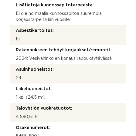
Lisätietoja kunnossapitotarpeesta:
Ei ole normaalia kunnossapitoa suurempia
korjaustarpeita lähivuosille
Asbestikartoitus:
Ei
Rakennukseen tehdyt korjaukset/remontit:
2024: Vesivahinkojen korjaus rappukäytävässä
Asuinhuoneistot:
24
Liikehuoneistot:
2
1 kpl (24.5 m
)
Taloyhtiön vuokratuotot:
4 580,61 €
Osakenumerot: