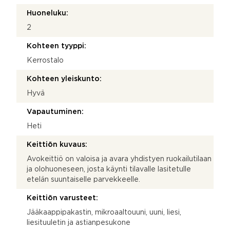
Huoneluku:
2
Kohteen tyyppi:
Kerrostalo
Kohteen yleiskunto:
Hyvä
Vapautuminen:
Heti
Keittiön kuvaus:
Avokeittiö on valoisa ja avara yhdistyen ruokailutilaan
ja olohuoneseen, josta käynti tilavalle lasitetulle
etelän suuntaiselle parvekkeelle.
Keittiön varusteet:
Jääkaappipakastin, mikroaaltouuni, uuni, liesi,
liesituuletin ja astianpesukone