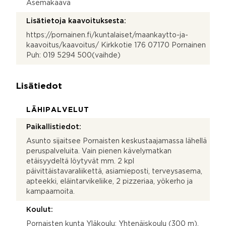
Asemakaava
Lisätietoja kaavoituksesta:
https://pornainen.fi/kuntalaiset/maankaytto-ja-
kaavoitus/kaavoitus/ Kirkkotie 176 07170 Pornainen
Puh: 019 5294 500(vaihde)
Lisätiedot
LÄHIPALVELUT
Paikallistiedot:
Asunto sijaitsee Pornaisten keskustaajamassa lähellä
peruspalveluita. Vain pienen kävelymatkan
etäisyydeltä löytyvät mm. 2 kpl
päivittäistavaraliikettä, asiamieposti, terveysasema,
apteekki, eläintarvikeliike, 2 pizzeriaa, yökerho ja
kampaamoita.
Koulut:
Pornaisten kunta Yläkoulu: Yhtenäiskoulu (300 m),