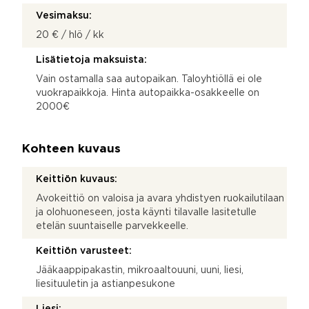
Vesimaksu:
20 € / hlö / kk
Lisätietoja maksuista:
Vain ostamalla saa autopaikan. Taloyhtiöllä ei ole
vuokrapaikkoja. Hinta autopaikka-osakkeelle on
2000€
Kohteen kuvaus
Keittiön kuvaus:
Avokeittiö on valoisa ja avara yhdistyen ruokailutilaan
ja olohuoneseen, josta käynti tilavalle lasitetulle
etelän suuntaiselle parvekkeelle.
Keittiön varusteet:
Jääkaappipakastin, mikroaaltouuni, uuni, liesi,
liesituuletin ja astianpesukone
Liesi: