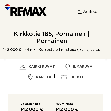
Skip
to
Valikko
content
Kirkkotie 185, Pornainen |
Pornainen
2
142 000 € |
44 m
| Kerrostalo | mh,tupak,kph,s,lasit.p
KAIKKI KUVAT
ILMAKUVA
KARTTA
TIEDOT
Velaton hinta
Myyntihinta
142 000 €
142 000 €