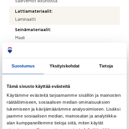
Säleverhot ikkunoissa.
Lattiamateriaalit:
Laminaatti
Seinämateriaalit:
Maali
Makuuhuoneen lisätiedot:
Säleverhot ikkunoissa.
Suostumus
Yksityiskohdat
Tietoja
Makuuhuoneiden lukumäärä:
1
Lattiamateriaalit:
Tämä sivusto käyttää evästeitä
Laminaatti
Käytämme evästeitä tarjoamamme sisällön ja mainosten
räätälöimiseen, sosiaalisen median ominaisuuksien
Seinämateriaalit:
tukemiseen ja kävijämäärämme analysoimiseen. Lisäksi
Maali
jaamme sosiaalisen median, mainosalan ja analytiikka-
Parveke:
alan kumppaneillemme tietoja siitä, miten käytät