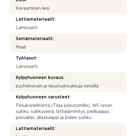
Keraaminen liesi
Lattiamateriaalit:
Laminaatti
Seinämateriaalit:
Maali
Työtasot:
Laminaatti
Kylpyhuoneen kuvaus:
pyyhekuivain ja ripustuskoukkuja seinällä
Kylpyhuoneen varusteet:
Pesukoneliitäntä (Tilaa pesutornille), WC-istuin,
suihku, suihkuseinä, lattialämmitys, peilikaappi,
pesuallas, allaskaappi ja bidee-suihku
Lattiamateriaalit: