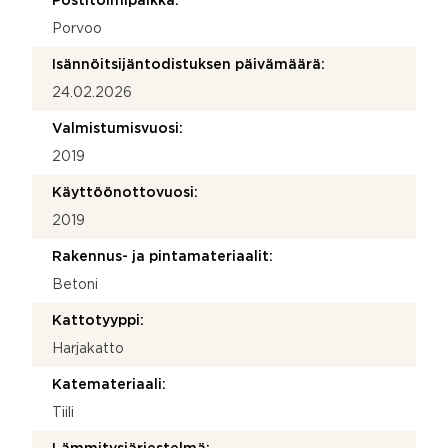
Postitoimipaikka:
Porvoo
Isännöitsijäntodistuksen päivämäärä:
24.02.2026
Valmistumisvuosi:
2019
Käyttöönottovuosi:
2019
Rakennus- ja pintamateriaalit:
Betoni
Kattotyyppi:
Harjakatto
Katemateriaali:
Tiili