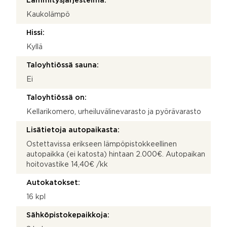
Lämmitysjärjestelmä:
Kaukolämpö
Hissi:
Kyllä
Taloyhtiössä sauna:
Ei
Taloyhtiössä on:
Kellarikomero, urheiluvälinevarasto ja pyörävarasto
Lisätietoja autopaikasta:
Ostettavissa erikseen lämpöpistokkeellinen
autopaikka (ei katosta) hintaan 2.000€. Autopaikan
hoitovastike 14,40€ /kk
Autokatokset:
16 kpl
Sähköpistokepaikkoja: