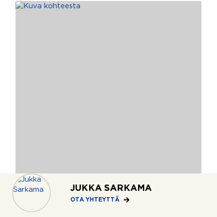
JUKKA SARKAMA
2
OTA YHTEYTTÄ
Eestinmäki, Porvoo
74,5 m
Humaltarhantie 2