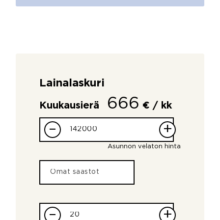
Lainalaskuri
666
Kuukausierä
€ / kk
–
+
Asunnon velaton hinta
–
+