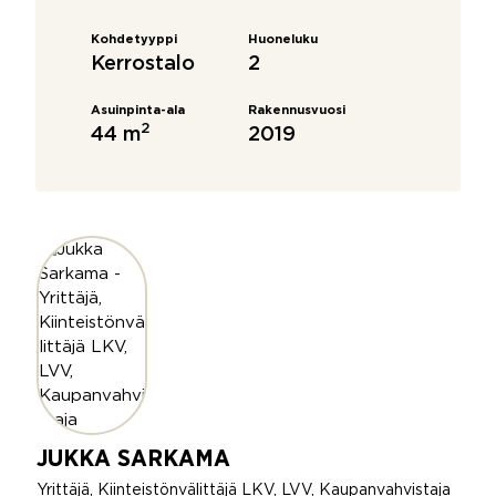
Kohdetyyppi
Huoneluku
Kerrostalo
2
Asuinpinta-ala
Rakennusvuosi
2
44 m
2019
JUKKA SARKAMA
Yrittäjä, Kiinteistönvälittäjä LKV, LVV, Kaupanvahvistaja