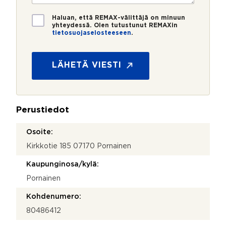
i
o
i
*
*
T
Haluan, että REMAX-välittäjä on minuun
i
yhteydessä. Olen tutustunut REMAXin
tietosuojaselosteeseen
.
e
t
o
s
LÄHETÄ VIESTI
u
o
j
a
Perustiedot
*
Osoite:
Kirkkotie 185 07170 Pornainen
Kaupunginosa/kylä:
Pornainen
Kohdenumero:
80486412