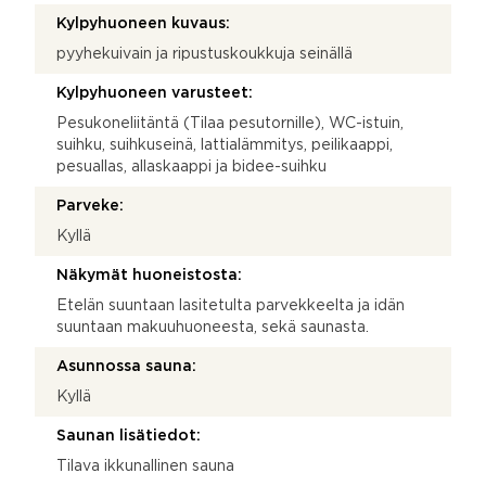
Kylpyhuoneen kuvaus:
pyyhekuivain ja ripustuskoukkuja seinällä
Kylpyhuoneen varusteet:
Pesukoneliitäntä (Tilaa pesutornille), WC-istuin,
suihku, suihkuseinä, lattialämmitys, peilikaappi,
pesuallas, allaskaappi ja bidee-suihku
Parveke:
Kyllä
Näkymät huoneistosta:
Etelän suuntaan lasitetulta parvekkeelta ja idän
suuntaan makuuhuoneesta, sekä saunasta.
Asunnossa sauna:
Kyllä
Saunan lisätiedot:
Tilava ikkunallinen sauna