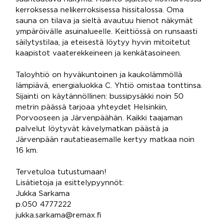
kerroksessa nelikerroksisessa hissitalossa. Oma
sauna on tilava ja sieltä avautuu hienot näkymät
ympäröivälle asuinalueelle. Keittiössä on runsaasti
säilytystilaa, ja eteisestä löytyy hyvin mitoitetut
kaapistot vaaterekkeineen ja kenkätasoineen.
Taloyhtiö on hyväkuntoinen ja kaukolämmöllä
lämpiävä, energialuokka C. Yhtiö omistaa tonttinsa.
Sijainti on käytännöllinen: bussipysäkki noin 50
metrin päässä tarjoaa yhteydet Helsinkiin,
Porvooseen ja Järvenpäähän. Kaikki taajaman
palvelut löytyvät kävelymatkan päästä ja
Järvenpään rautatieasemalle kertyy matkaa noin
16 km.
Tervetuloa tutustumaan!
Lisätietoja ja esittelypyynnöt:
Jukka Sarkama
p.050 4777222
jukka.sarkama@remax.fi