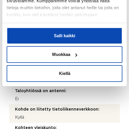
sivustoamme. Kumppanimme voivat yhdistää näitä
Kyllä
tietoja muihin tietoihin, joita olet antanut heille tai joita on
Lisätietoja liikuntarajoituksista:
kerätty, kun olet käyttänyt heidän palvelujaan.
Hissillinen talo.
Lattiamateriaalien kuvaus ja lisätiedot:
Salli kaikki
Laminaatissa on kuprua ja kulumista parvekkeen
oven edustalla.
Muokkaa
Kohteen säilytystilat:
Seinäkaapit ja kellarikomero
Kohteessa on satelliittiantenni:
Kiellä
Ei
Taloyhtiössä on antenni:
Ei
Kohde on liitetty tietoliikenneverkkoon:
Kyllä
Kohteen yleiskunto: