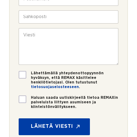
l
o
a
i
s
v
n
t
S
u
*
i
ä
k
n
h
*
s
u
k
V
*
i
m
ö
i
e
p
e
r
o
s
o
s
t
*
t
i
i
*
V
Lähettämällä yhteydenottopyynnön
a
hyväksyn, että REMAX käsittelee
henkilötietojasi. Olen tutustunut
h
tietosuojaselosteeseen
.
v
i
U
Haluan saada uutiskirjeellä tietoa REMAXin
s
u
palveluista liittyen asumiseen ja
t
kiinteistönvälitykseen.
t
u
i
s
s
*
k
LÄHETÄ VIESTI
i