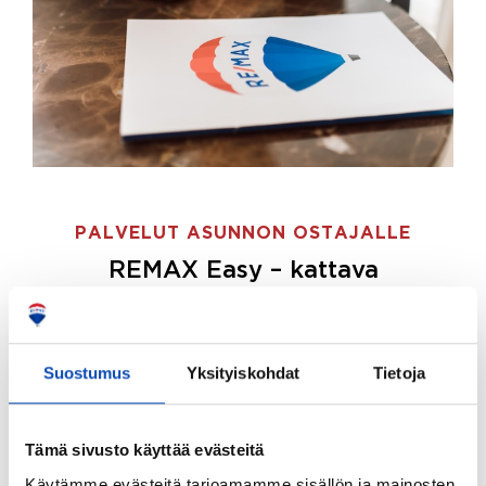
PALVELUT ASUNNON OSTAJALLE
REMAX Easy – kattava
palvelupaketti asunnon ostoon
REMAX Easy on palvelupakettimme asunnon
ostajille.
Tee ostotoimeksianto ja etsimme juuri
Suostumus
Yksityiskohdat
Tietoja
sinulle sopivan kodin, eikä sinun tarvitse nähdä
vaivaa sen löytämiseksi.
Tämä sivusto käyttää evästeitä
Hoidamme koko ostoprosessin puolestasi.
Käytämme evästeitä tarjoamamme sisällön ja mainosten