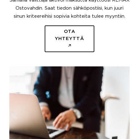
Samalla välittäjä aktivoi maksutta käyttöösi REMAX
Ostovahdin. Saat tiedon sähköpostiisi, kun juuri
sinun kriteereihisi sopivia kohteita tulee myyntiin.
OTA
YHTEYTTÄ