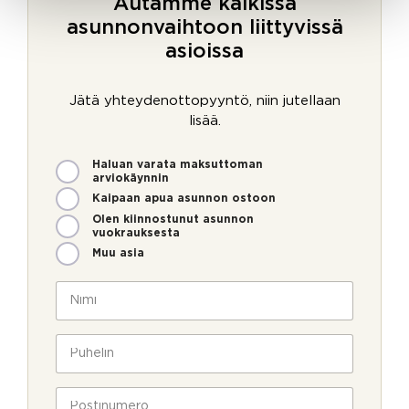
Autamme kaikissa
asunnonvaihtoon liittyvissä
asioissa
Jätä yhteydenottopyyntö, niin jutellaan
lisää.
M
Haluan varata maksuttoman
i
arviokäynnin
t
Kaipaan apua asunnon ostoon
e
Olen kiinnostunut asunnon
n
vuokrauksesta
v
Muu asia
o
i
N
m
i
m
m
e
i
P
o
*
u
l
h
l
e
P
a