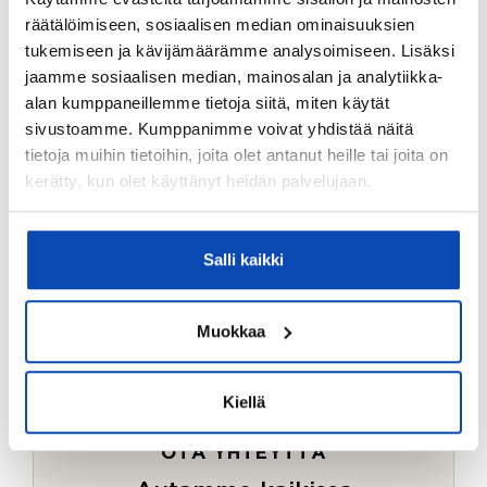
Ostotoimeksiantopalvelumme sopii myös esimerkiksi
räätälöimiseen, sosiaalisen median ominaisuuksien
sijoitus- ja vapaa-ajan asuntojen ostoon.
tukemiseen ja kävijämäärämme analysoimiseen. Lisäksi
jaamme sosiaalisen median, mainosalan ja analytiikka-
LUE LISÄÄ
alan kumppaneillemme tietoja siitä, miten käytät
sivustoamme. Kumppanimme voivat yhdistää näitä
tietoja muihin tietoihin, joita olet antanut heille tai joita on
kerätty, kun olet käyttänyt heidän palvelujaan.
Salli kaikki
Muokkaa
Kiellä
OTA YHTEYTTÄ