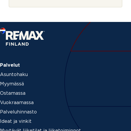
r
j
e
Palvelut
Asuntohaku
Myymässä
Ostamassa
Vuokraamassa
Palveluhinnasto
Ideat ja vinkit
Myytävät liiketilat ja liiketoiminnot