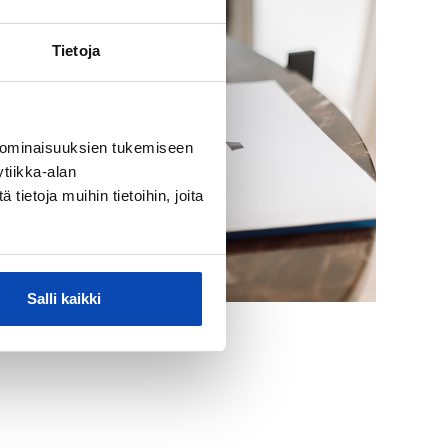
Tietoja
 ominaisuuksien tukemiseen
tiikka-alan
ietoja muihin tietoihin, joita
Salli kaikki