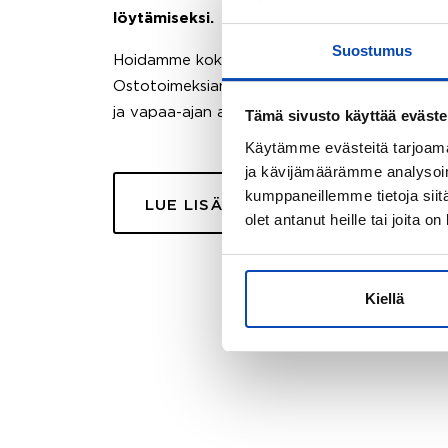
löytämiseksi.
Suostumus
Hoidamme koko ostoprosessin puolestasi.
Ostotoimeksiantopalvelumme sopii myös esimer
ja vapaa-ajan asuntojen ostoon.
Tämä sivusto käyttää eväste
Käytämme evästeitä tarjoama
ja kävijämäärämme analysoim
kumppaneillemme tietoja siitä
LUE LISÄÄ
olet antanut heille tai joita o
Kiellä