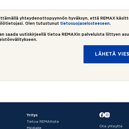
ttämällä yhteydenottopyynnön hyväksyn, että REMAX käsitt
ilötietojasi. Olen tutustunut
tietosuojaselosteeseen
.
an saada uutiskirjeellä tietoa REMAXin palveluista liittyen as
teistönvälitykseen.
LÄHETÄ VIES
Yritys
Tietoa REMAXista
Ota yhteyttä
Medialle