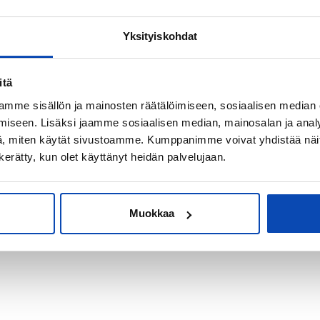
Yksityiskohdat
kiksi sijoitus-
itä
mme sisällön ja mainosten räätälöimiseen, sosiaalisen median
iseen. Lisäksi jaamme sosiaalisen median, mainosalan ja analy
, miten käytät sivustoamme. Kumppanimme voivat yhdistää näitä t
n kerätty, kun olet käyttänyt heidän palvelujaan.
Muokkaa