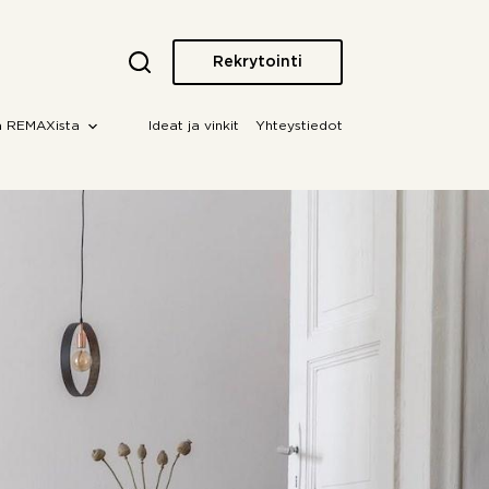
Rekrytointi
a REMAXista
Ideat ja vinkit
Yhteystiedot