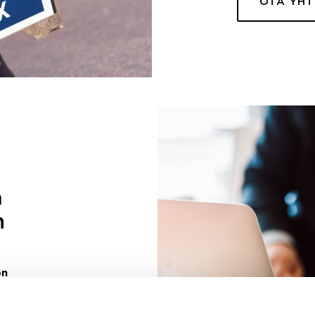
OTA YH
a
n
on
uuri sinulle
ivaa sen