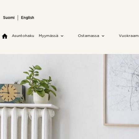
Skip
to
content
Suomi
English
Asuntohaku
Myymässä
Ostamassa
Vuokraam