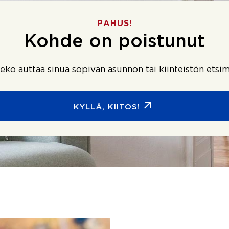
PAHUS!
Kohde on poistunut
ko auttaa sinua sopivan asunnon tai kiinteistön etsim
KYLLÄ, KIITOS!