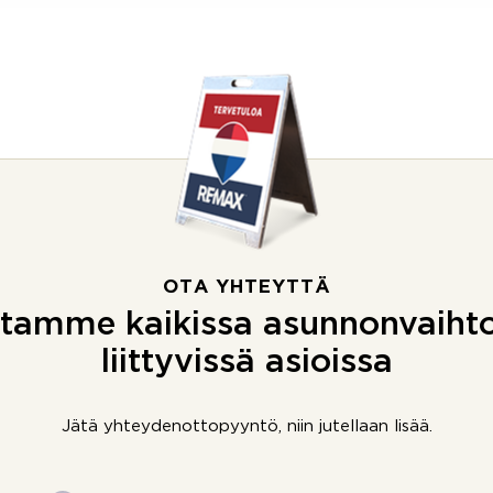
OTA YHTEYTTÄ
tamme kaikissa asunnonvaiht
liittyvissä asioissa
Jätä yhteydenottopyyntö, niin jutellaan lisää.