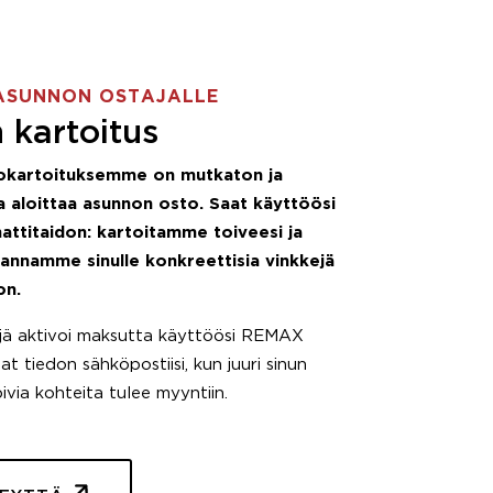
ASUNNON OSTAJALLE
 kartoitus
okartoituksemme on mutkaton ja
 aloittaa asunnon osto. Saat käyttöösi
attitaidon: kartoitamme toiveesi ja
 annamme sinulle konkreettisia vinkkejä
on.
äjä aktivoi maksutta käyttöösi REMAX
t tiedon sähköpostiisi, kun juuri sinun
pivia kohteita tulee myyntiin.