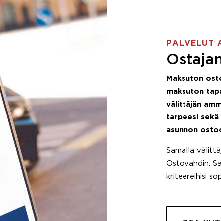
PALVELUT 
Ostajan
Maksuton ost
maksuton tapa
välittäjän amm
tarpeesi sekä
asunnon osto
Samalla välitt
Ostovahdin. Saa
kriteereihisi so