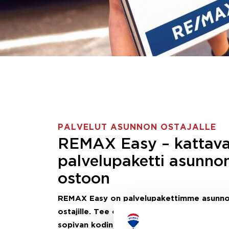
PALVELUT ASUNNON OSTAJALLE
REMAX Easy – kattav
palvelupaketti asunno
ostoon
REMAX Easy on palvelupakettimme asunn
ostajille.
Tee ostotoimeksianto ja etsimme j
sopivan kodin, eikä sinun tarvitse nähdä va