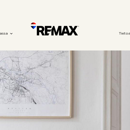
assa
Tieto