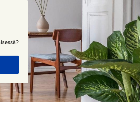
isessä?