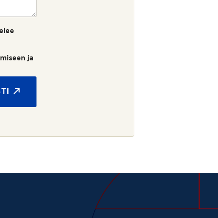
elee
umiseen ja
TI