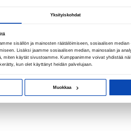
Yksityiskohdat
kiksi sijoitus-
itä
mme sisällön ja mainosten räätälöimiseen, sosiaalisen median
iseen. Lisäksi jaamme sosiaalisen median, mainosalan ja analy
, miten käytät sivustoamme. Kumppanimme voivat yhdistää näitä t
n kerätty, kun olet käyttänyt heidän palvelujaan.
Muokkaa