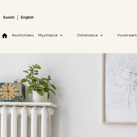
Skip
to
content
Suomi
English
Asuntohaku
Myymässä
Ostamassa
Vuokraam