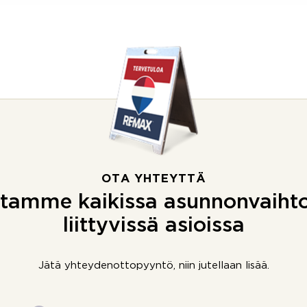
OTA YHTEYTTÄ
tamme kaikissa asunnonvaiht
liittyvissä asioissa
Jätä yhteydenottopyyntö, niin jutellaan lisää.