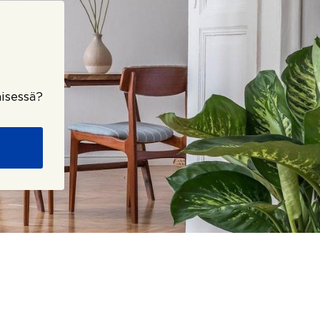
isessä?