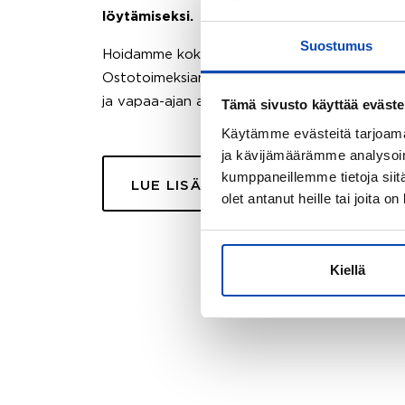
löytämiseksi.
Suostumus
Hoidamme koko ostoprosessin puolestasi.
Ostotoimeksiantopalvelumme sopii myös esimer
ja vapaa-ajan asuntojen ostoon.
Tämä sivusto käyttää eväste
Käytämme evästeitä tarjoama
ja kävijämäärämme analysoim
kumppaneillemme tietoja siitä
LUE LISÄÄ
olet antanut heille tai joita o
Kiellä