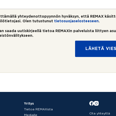
ttämällä yhteydenottopyynnön hyväksyn, että REMAX käsitt
ilötietojasi. Olen tutustunut
tietosuojaselosteeseen
.
an saada uutiskirjeellä tietoa REMAXin palveluista liittyen as
teistönvälitykseen.
LÄHETÄ VIES
Yritys
Tietoa REMAXista
Ota yhteyttä
Medialle