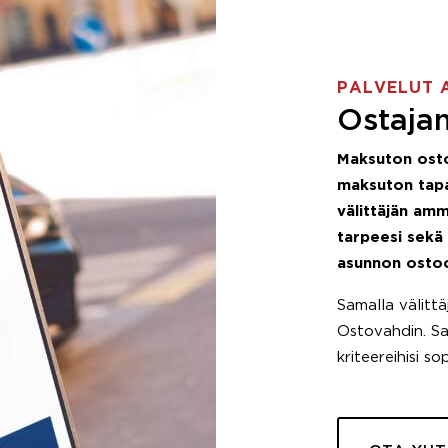
PALVELUT 
Ostajan
Maksuton ost
maksuton tapa
välittäjän amm
tarpeesi sekä
asunnon osto
Samalla välitt
Ostovahdin. Saa
kriteereihisi so