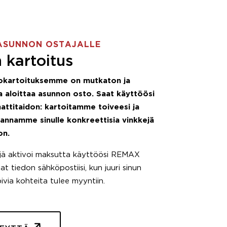
ASUNNON OSTAJALLE
 kartoitus
okartoituksemme on mutkaton ja
 aloittaa asunnon osto. Saat käyttöösi
attitaidon: kartoitamme toiveesi ja
 annamme sinulle konkreettisia vinkkejä
on.
äjä aktivoi maksutta käyttöösi REMAX
t tiedon sähköpostiisi, kun juuri sinun
pivia kohteita tulee myyntiin.