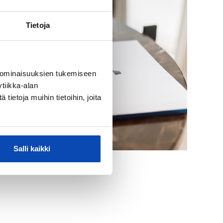
Tietoja
 ominaisuuksien tukemiseen
tiikka-alan
ietoja muihin tietoihin, joita
Salli kaikki