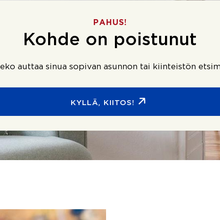
PAHUS!
Kohde on poistunut
ko auttaa sinua sopivan asunnon tai kiinteistön etsim
KYLLÄ, KIITOS!