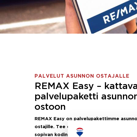
PALVELUT ASUNNON OSTAJALLE
REMAX Easy – kattav
palvelupaketti asunno
ostoon
REMAX Easy on palvelupakettimme asunn
ostajille.
Tee ostotoimeksianto ja etsimme j
sopivan kodin, eikä sinun tarvitse nähdä va