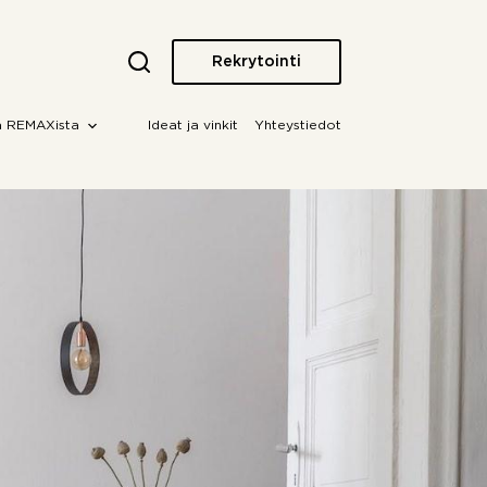
Rekrytointi
a REMAXista
Ideat ja vinkit
Yhteystiedot