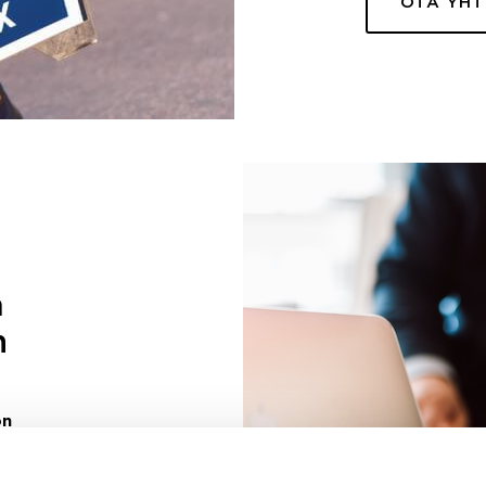
OTA YH
a
n
on
uuri sinulle
ivaa sen