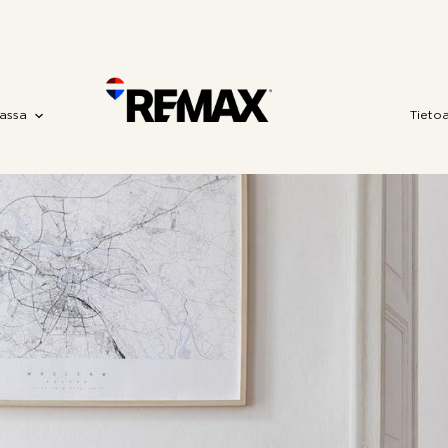
assa
Tieto