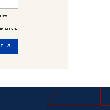
elee
umiseen ja
TI