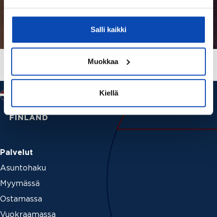
Salli kaikki
Muokkaa
Kiellä
Palvelut
Asuntohaku
Myymässä
Ostamassa
Vuokraamassa