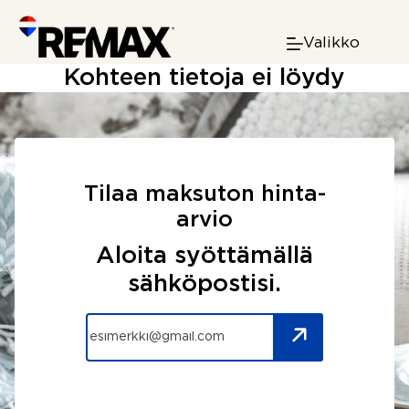
Skip
to
Valikko
content
Kohteen tietoja ei löydy
Tilaa maksuton hinta-
arvio
Aloita syöttämällä
sähköpostisi.