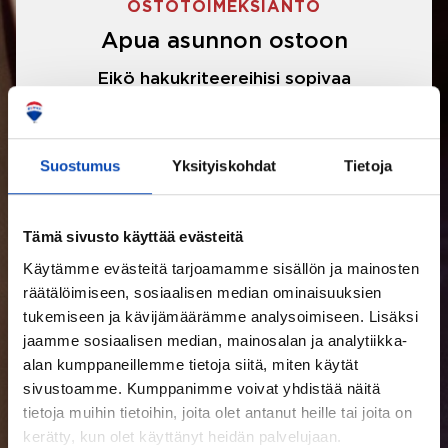
OSTOTOIMEKSIANTO
Apua asunnon ostoon
Eikö hakukriteereihisi sopivaa
asuntoa ole löytynyt? Jännittääkö
asunnon ostotarjouksen tekeminen?
Suostumus
Yksityiskohdat
Tietoja
Välittäjämme auttavat sinua kaikissa
asunnon ostoon liittyvissä asioissa.
Tämä sivusto käyttää evästeitä
Käytämme evästeitä tarjoamamme sisällön ja mainosten
LUE LISÄÄ
räätälöimiseen, sosiaalisen median ominaisuuksien
tukemiseen ja kävijämäärämme analysoimiseen. Lisäksi
jaamme sosiaalisen median, mainosalan ja analytiikka-
alan kumppaneillemme tietoja siitä, miten käytät
sivustoamme. Kumppanimme voivat yhdistää näitä
tietoja muihin tietoihin, joita olet antanut heille tai joita on
kerätty, kun olet käyttänyt heidän palvelujaan.