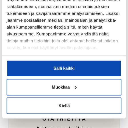
Ostotoimeksiantopalvelumme sopii myös esimerkiksi
räätälöimiseen, sosiaalisen median ominaisuuksien
sijoitus- ja vapaa-ajan asuntojen ostoon.
tukemiseen ja kävijämäärämme analysoimiseen. Lisäksi
jaamme sosiaalisen median, mainosalan ja analytiikka-
LUE LISÄÄ
alan kumppaneillemme tietoja siitä, miten käytät
sivustoamme. Kumppanimme voivat yhdistää näitä
tietoja muihin tietoihin, joita olet antanut heille tai joita on
kerätty, kun olet käyttänyt heidän palvelujaan.
Salli kaikki
Muokkaa
Kiellä
OTA YHTEYTTÄ