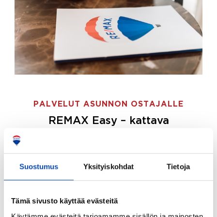
PALVELUT ASUNNON OSTAJALLE
REMAX Easy – kattava
palvelupaketti asunnon ostoon
REMAX Easy on palvelupakettimme asunnon
ostajille.
Tee ostotoimeksianto ja etsimme juuri
Suostumus
Yksityiskohdat
Tietoja
sinulle sopivan kodin, eikä sinun tarvitse nähdä
vaivaa sen löytämiseksi.
Tämä sivusto käyttää evästeitä
Hoidamme koko ostoprosessin puolestasi.
Käytämme evästeitä tarjoamamme sisällön ja mainosten