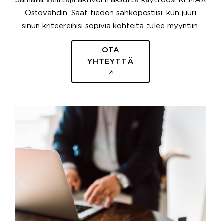
Samalla välittäjä aktivoi maksutta käyttöösi REMAX
Ostovahdin. Saat tiedon sähköpostiisi, kun juuri
sinun kriteereihisi sopivia kohteita tulee myyntiin.
OTA
YHTEYTTÄ