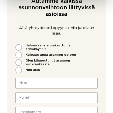
Autamme kaikissa
asunnonvaihtoon liittyvissä
asioissa
Jätä yhteydenottopyyntö, niin jutellaan
lisää.
M
Haluan varata maksuttoman
i
arviokäynnin
t
Kaipaan apua asunnon ostoon
e
Olen kiinnostunut asunnon
n
vuokrauksesta
v
Muu asia
o
*
i
N
P
m
i
o
m
m
s
e
i
P
t
o
*
u
i
l
h
n
l
e
P
u
a