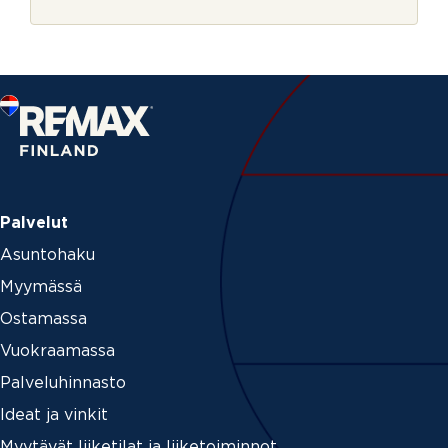
r
j
e
Palvelut
Asuntohaku
Myymässä
Ostamassa
Vuokraamassa
Palveluhinnasto
Ideat ja vinkit
Myytävät liiketilat ja liiketoiminnot