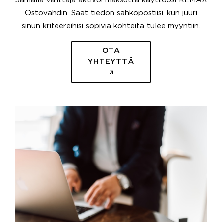
Samalla välittäjä aktivoi maksutta käyttöösi REMAX
Ostovahdin. Saat tiedon sähköpostiisi, kun juuri
sinun kriteereihisi sopivia kohteita tulee myyntiin.
OTA
YHTEYTTÄ