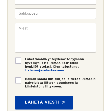
l
o
a
i
s
v
n
t
S
u
*
i
ä
k
n
h
s
u
k
V
i
m
ö
i
e
p
e
r
o
s
o
s
t
*
t
i
i
*
V
Lähettämällä yhteydenottopyynnön
a
hyväksyn, että REMAX käsittelee
henkilötietojasi. Olen tutustunut
h
tietosuojaselosteeseen
.
v
i
U
Haluan saada uutiskirjeellä tietoa REMAXin
s
u
palveluista liittyen asumiseen ja
t
kiinteistönvälitykseen.
t
u
i
s
s
*
k
LÄHETÄ VIESTI
i