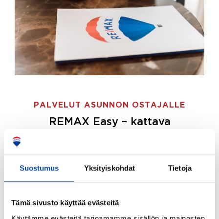
PALVELUT ASUNNON OSTAJALLE
REMAX Easy – kattava
palvelupaketti asunnon ostoon
REMAX Easy on palvelupakettimme asunnon
ostajille.
Tee ostotoimeksianto ja etsimme juuri
Suostumus
Yksityiskohdat
Tietoja
sinulle sopivan kodin, eikä sinun tarvitse nähdä
vaivaa sen löytämiseksi.
Tämä sivusto käyttää evästeitä
Hoidamme koko ostoprosessin puolestasi.
Käytämme evästeitä tarjoamamme sisällön ja mainosten