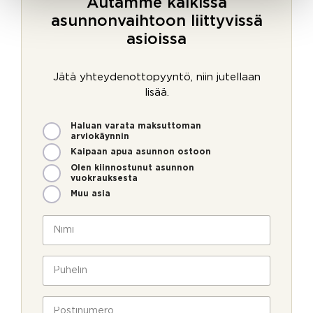
Autamme kaikissa
asunnonvaihtoon liittyvissä
asioissa
Jätä yhteydenottopyyntö, niin jutellaan
lisää.
M
U
Haluan varata maksuttoman
i
u
arviokäynnin
t
t
Kaipaan apua asunnon ostoon
e
i
Olen kiinnostunut asunnon
n
s
vuokrauksesta
v
k
Muu asia
o
i
i
r
N
m
j
i
m
e
m
e
i
P
o
*
u
l
h
l
e
P
a