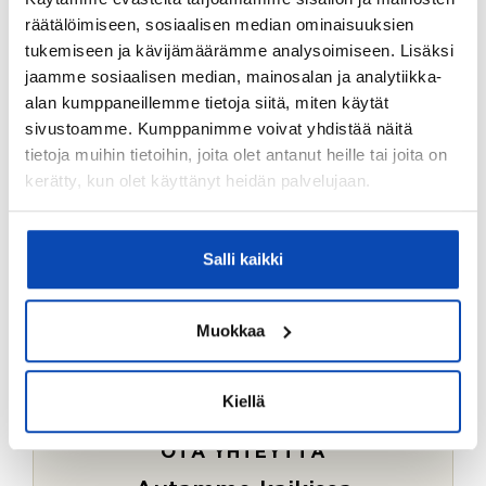
Ostotoimeksiantopalvelumme sopii myös esimerkiksi
räätälöimiseen, sosiaalisen median ominaisuuksien
sijoitus- ja vapaa-ajan asuntojen ostoon.
tukemiseen ja kävijämäärämme analysoimiseen. Lisäksi
jaamme sosiaalisen median, mainosalan ja analytiikka-
LUE LISÄÄ
alan kumppaneillemme tietoja siitä, miten käytät
sivustoamme. Kumppanimme voivat yhdistää näitä
tietoja muihin tietoihin, joita olet antanut heille tai joita on
kerätty, kun olet käyttänyt heidän palvelujaan.
Salli kaikki
Muokkaa
Kiellä
OTA YHTEYTTÄ