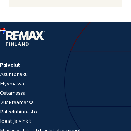
r
j
e
Palvelut
Asuntohaku
Myymässä
Ostamassa
Vuokraamassa
Palveluhinnasto
Ideat ja vinkit
Myytävät liiketilat ja liiketoiminnot