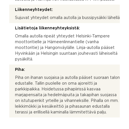
Liikenneyhteydet:
Sujuvat yhteydet omalla autolla ja bussipysäkki lähellä
Lisätietoja liikenneyhteyksistä:
Omalla autolla ripeät yhteydet Helsinki-Tampere
moottoritielle ja Hämeenlinnantielle (vanha
moottoritie) ja Hangonväylälle. Linja-autolla pääset
Hyvinkään ja Helsingin suuntaan jouhevasti läheiseltä
pysäkiltä.
Piha:
Piha on ihanan suojaisa ja autolla pääset suoraan talon
edustalle. Tallin puolelle on oma ajoreitti ja
parkkipaikka. Hoidetussa pihapiirissä kasvaa
marjapensaita ja hedelmäpuita ja takapihan suojassa
on istutupenkit yrteille ja vihanneksille. Pihalla on mm.
leikkimökki ja kesäkeittiö ja pihasaunan edustalla
terassi ja erillisellä kaminalla lämmitettävä palju.