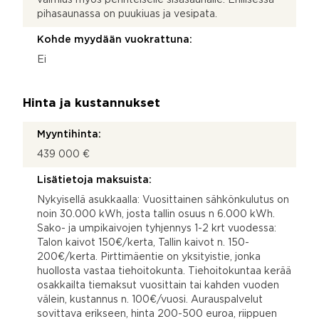
pihasaunassa on puukiuas ja vesipata.
Kohde myydään vuokrattuna:
Ei
Hinta ja kustannukset
Myyntihinta:
439 000 €
Lisätietoja maksuista:
Nykyisellä asukkaalla: Vuosittainen sähkönkulutus on
noin 30.000 kWh, josta tallin osuus n 6.000 kWh.
Sako- ja umpikaivojen tyhjennys 1-2 krt vuodessa:
Talon kaivot 150€/kerta, Tallin kaivot n. 150-
200€/kerta. Pirttimäentie on yksityistie, jonka
huollosta vastaa tiehoitokunta. Tiehoitokuntaa kerää
osakkailta tiemaksut vuosittain tai kahden vuoden
välein, kustannus n. 100€/vuosi. Aurauspalvelut
sovittava erikseen, hinta 200-500 euroa, riippuen