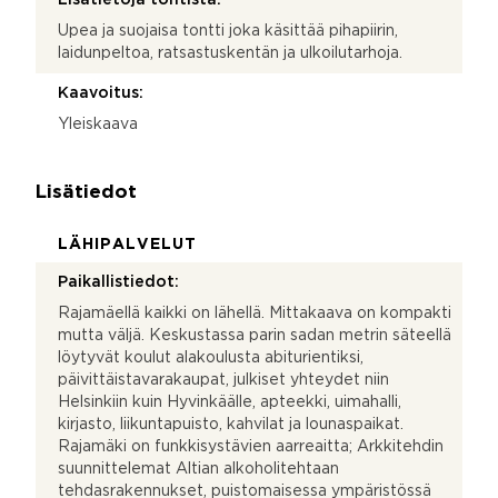
Upea ja suojaisa tontti joka käsittää pihapiirin,
laidunpeltoa, ratsastuskentän ja ulkoilutarhoja.
Kaavoitus:
Yleiskaava
Lisätiedot
LÄHIPALVELUT
Paikallistiedot:
Rajamäellä kaikki on lähellä. Mittakaava on kompakti
mutta väljä. Keskustassa parin sadan metrin säteellä
löytyvät koulut alakoulusta abiturientiksi,
päivittäistavarakaupat, julkiset yhteydet niin
Helsinkiin kuin Hyvinkäälle, apteekki, uimahalli,
kirjasto, liikuntapuisto, kahvilat ja lounaspaikat.
Rajamäki on funkkisystävien aarreaitta; Arkkitehdin
suunnittelemat Altian alkoholitehtaan
tehdasrakennukset, puistomaisessa ympäristössä