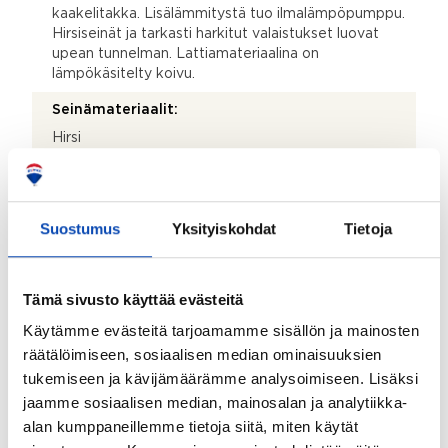
kaakelitakka. Lisälämmitystä tuo ilmalämpöpumppu.
Hirsiseinät ja tarkasti harkitut valaistukset luovat
upean tunnelman. Lattiamateriaalina on
lämpökäsitelty koivu.
Seinämateriaalit:
Hirsi
Makuuhuoneen lisätiedot:
Kaksi isoa makuuhuonetta, joissa toisessa lämmittää
alkuperäinen varaava pönttöuuni ja toisessa on
Suostumus
Yksityiskohdat
Tietoja
keittolevyllinen kamina. Käsitellyt hirsipinnat tuovat
tiloihin raikkaan tunnelman. Toisessa on laattalattia
(lattialämmitys) ja toisen makuuhuoneen lattiassa on
Tämä sivusto käyttää evästeitä
lankkulattia (mänty). Lisää makuutiloja on mahdollista
toteuttaa yläkertaan, tai jakaa alakerran
Käytämme evästeitä tarjoamamme sisällön ja mainosten
makuuhuoneita pienemmiksi huoneiksi
räätälöimiseen, sosiaalisen median ominaisuuksien
tukemiseen ja kävijämäärämme analysoimiseen. Lisäksi
Seinämateriaalit:
jaamme sosiaalisen median, mainosalan ja analytiikka-
Hirsi
alan kumppaneillemme tietoja siitä, miten käytät
Muut tilat: