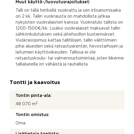
Muut käyttö-/luovutusrajoitukset:
Talli on tällä hetkellä vuokrattu ja sen irtisanomisaika
on 2 kk. Tallin vuokrausta on mahdollista jatkaa
nykyisten vuokralaisten kanssa. Vuokratulo tallista on
1200-1500€/kk. Lisäksi vuokralaiset maksavat tallin
sähkönkulutuksen sekä jätehuollon kustannukset.
Vuokrasopimus kattaa tallitilojen, tallin välittömien
piha-alueiden sekä ratsastuskentän, hevostarhojen ja
laitumien käyttöoikeuden. Tallissa ei ole
ratsastuskoulu- tai valmennustoimintaa, joten liikenne
tallialueella on vähäistä ja rauhallista.
Tontti ja kaavoitus
Tontin pinta-ala:
2
48 070 m
Tontin omistus:
Oma
Lisätietoja tontista: