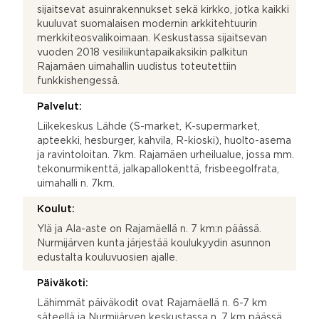
sijaitsevat asuinrakennukset sekä kirkko, jotka kaikki
kuuluvat suomalaisen modernin arkkitehtuurin
merkkiteosvalikoimaan. Keskustassa sijaitsevan
vuoden 2018 vesiliikuntapaikaksikin palkitun
Rajamäen uimahallin uudistus toteutettiin
funkkishengessä.
Palvelut:
Liikekeskus Lähde (S-market, K-supermarket,
apteekki, hesburger, kahvila, R-kioski), huolto-asema
ja ravintoloitan. 7km. Rajamäen urheilualue, jossa mm.
tekonurmikenttä, jalkapallokenttä, frisbeegolfrata,
uimahalli n. 7km.
Koulut:
Ylä ja Ala-aste on Rajamäellä n. 7 km:n päässä.
Nurmijärven kunta järjestää koulukyydin asunnon
edustalta kouluvuosien ajalle.
Päiväkoti:
Lähimmät päiväkodit ovat Rajamäellä n. 6-7 km
säteellä ja Nurmijärven keskustassa n. 7 km päässä.