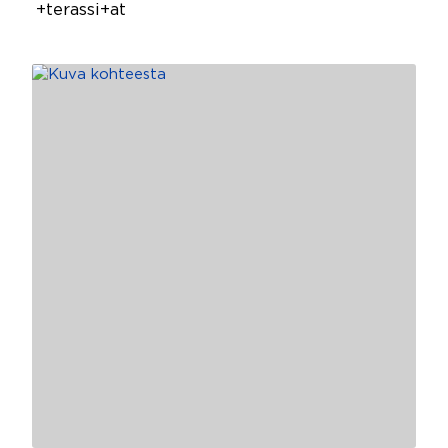
+terassi+at