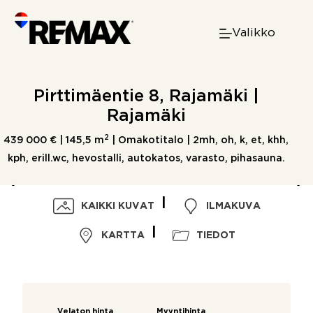
Skip
to
Valikko
content
Pirttimäentie 8, Rajamäki |
Rajamäki
2
439 000 € |
145,5 m
| Omakotitalo | 2mh, oh, k, et, khh,
kph, erill.wc, hevostalli, autokatos, varasto, pihasauna.
KAIKKI KUVAT
ILMAKUVA
KARTTA
TIEDOT
Velaton hinta
Myyntihinta