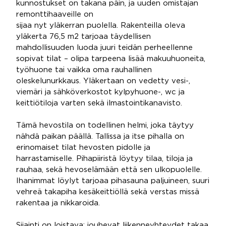
kunnostukset on takana päin, ja uuden omistajan
remonttihaaveille on
sijaa nyt yläkerran puolella. Rakenteilla oleva
yläkerta 76,5 m2 tarjoaa täydellisen
mahdollisuuden luoda juuri teidän perheellenne
sopivat tilat – olipa tarpeena lisää makuuhuoneita,
työhuone tai vaikka oma rauhallinen
oleskelunurkkaus. Yläkertaan on vedetty vesi-,
viemäri ja sähköverkostot kylpyhuone-, wc ja
keittiötiloja varten sekä ilmastointikanavisto.
Tämä hevostila on todellinen helmi, joka täytyy
nähdä paikan päällä. Tallissa ja itse pihalla on
erinomaiset tilat hevosten pidolle ja
harrastamiselle. Pihapiiristä löytyy tilaa, tiloja ja
rauhaa, sekä hevoselämään että sen ulkopuolelle.
Ihanimmat löylyt tarjoaa pihasauna paljuineen, suuri
vehreä takapiha kesäkeittiöllä sekä verstas missä
rakentaa ja nikkaroida.
Sijainti on loistava: jouhevat liikenneyhteydet takaa