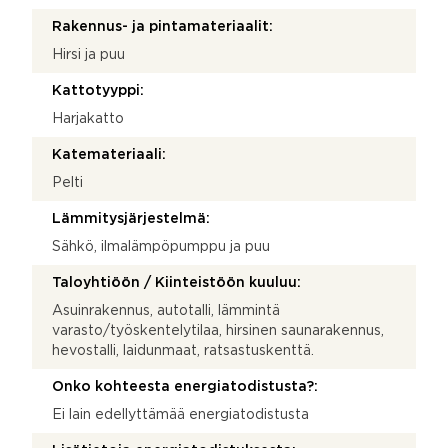
Rakennus- ja pintamateriaalit:
Hirsi ja puu
Kattotyyppi:
Harjakatto
Katemateriaali:
Pelti
Lämmitysjärjestelmä:
Sähkö, ilmalämpöpumppu ja puu
Taloyhtiöön / Kiinteistöön kuuluu:
Asuinrakennus, autotalli, lämmintä
varasto/työskentelytilaa, hirsinen saunarakennus,
hevostalli, laidunmaat, ratsastuskenttä.
Onko kohteesta energiatodistusta?:
Ei lain edellyttämää energiatodistusta