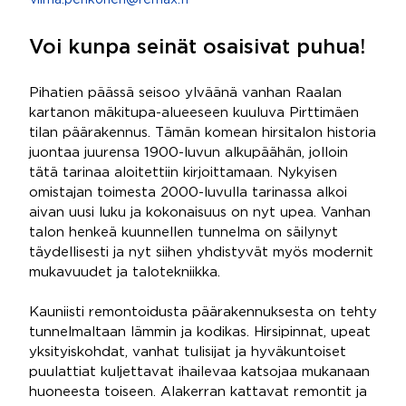
vilma.pehkonen@remax.fi
Voi kunpa seinät osaisivat puhua!
Pihatien päässä seisoo ylväänä vanhan Raalan
kartanon mäkitupa-alueeseen kuuluva Pirttimäen
tilan päärakennus. Tämän komean hirsitalon historia
juontaa juurensa 1900-luvun alkupäähän, jolloin
tätä tarinaa aloitettiin kirjoittamaan. Nykyisen
omistajan toimesta 2000-luvulla tarinassa alkoi
aivan uusi luku ja kokonaisuus on nyt upea. Vanhan
talon henkeä kuunnellen tunnelma on säilynyt
täydellisesti ja nyt siihen yhdistyvät myös modernit
mukavuudet ja talotekniikka.
Kauniisti remontoidusta päärakennuksesta on tehty
tunnelmaltaan lämmin ja kodikas. Hirsipinnat, upeat
yksityiskohdat, vanhat tulisijat ja hyväkuntoiset
puulattiat kuljettavat ihailevaa katsojaa mukanaan
huoneesta toiseen. Alakerran kattavat remontit ja