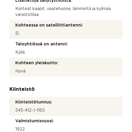
Lisätietoja säilytystiloista:
Kiinteät kaapit, vaatehuone, lämmintä ja kylmää
varastotilaa.
Kohteessa on satelliittiantenni:
Ei
Taloyhtiössä on antenni:
Kyllä
Kohteen yleiskunto:
Hyvä
Kiinteistö
Kiinteistötunnus:
543-412-1-1165
Valmistumisvuosi:
1922