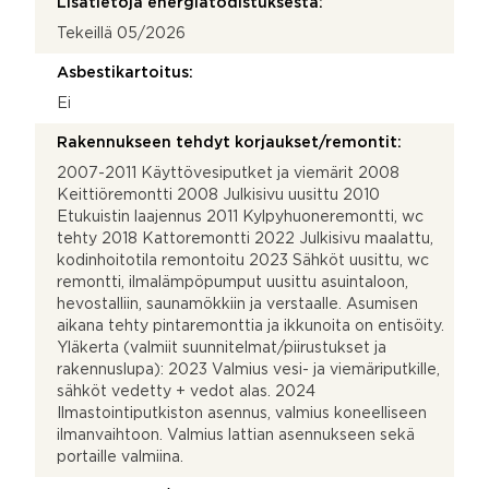
Lisätietoja energiatodistuksesta:
Tekeillä 05/2026
Asbestikartoitus:
Ei
Rakennukseen tehdyt korjaukset/remontit:
2007-2011 Käyttövesiputket ja viemärit 2008
Keittiöremontti 2008 Julkisivu uusittu 2010
Etukuistin laajennus 2011 Kylpyhuoneremontti, wc
tehty 2018 Kattoremontti 2022 Julkisivu maalattu,
kodinhoitotila remontoitu 2023 Sähköt uusittu, wc
remontti, ilmalämpöpumput uusittu asuintaloon,
hevostalliin, saunamökkiin ja verstaalle. Asumisen
aikana tehty pintaremonttia ja ikkunoita on entisöity.
Yläkerta (valmiit suunnitelmat/piirustukset ja
rakennuslupa): 2023 Valmius vesi- ja viemäriputkille,
sähköt vedetty + vedot alas. 2024
Ilmastointiputkiston asennus, valmius koneelliseen
ilmanvaihtoon. Valmius lattian asennukseen sekä
portaille valmiina.