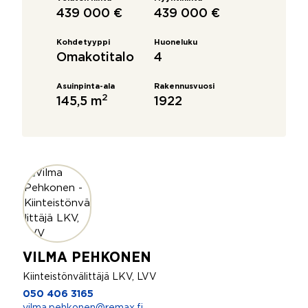
439 000 €
439 000 €
Kohdetyyppi
Huoneluku
Omakotitalo
4
Asuinpinta-ala
Rakennusvuosi
2
145,5 m
1922
VILMA PEHKONEN
Kiinteistönvälittäjä LKV, LVV
050 406 3165