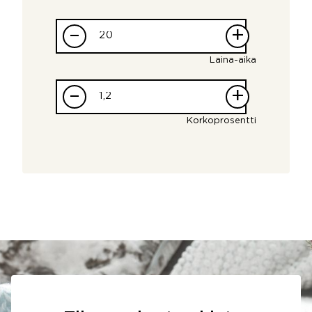
–
+
Laina-aika
–
+
Korkoprosentti