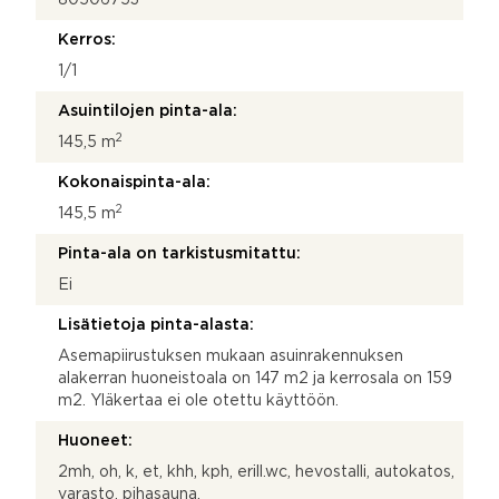
Kerros:
1/1
Asuintilojen pinta-ala:
2
145,5 m
Kokonaispinta-ala:
2
145,5 m
Pinta-ala on tarkistusmitattu:
Ei
Lisätietoja pinta-alasta:
Asemapiirustuksen mukaan asuinrakennuksen
alakerran huoneistoala on 147 m2 ja kerrosala on 159
m2. Yläkertaa ei ole otettu käyttöön.
Huoneet:
2mh, oh, k, et, khh, kph, erill.wc, hevostalli, autokatos,
varasto, pihasauna.