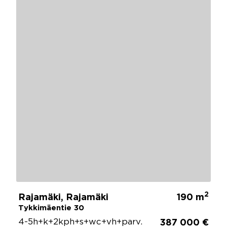
2
Rajamäki, Rajamäki
190 m
Tykkimäentie 30
4-5h+k+2kph+s+wc+vh+parv.
387 000 €