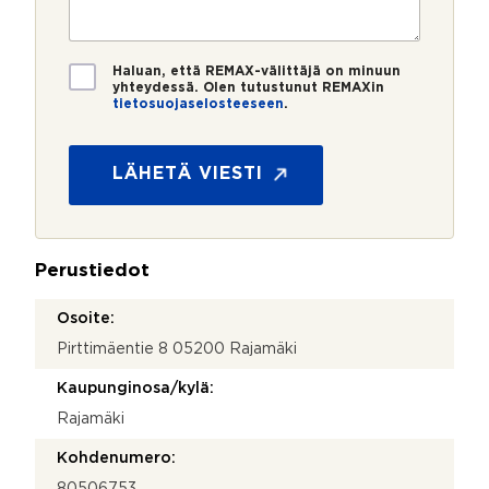
e
s
?
t
r
t
i
o
i
*
*
T
Haluan, että REMAX-välittäjä on minuun
i
yhteydessä. Olen tutustunut REMAXin
tietosuojaselosteeseen
.
e
*
t
o
s
LÄHETÄ VIESTI
u
o
j
a
Perustiedot
*
Osoite:
Pirttimäentie 8 05200 Rajamäki
Kaupunginosa/kylä:
Rajamäki
Kohdenumero:
80506753