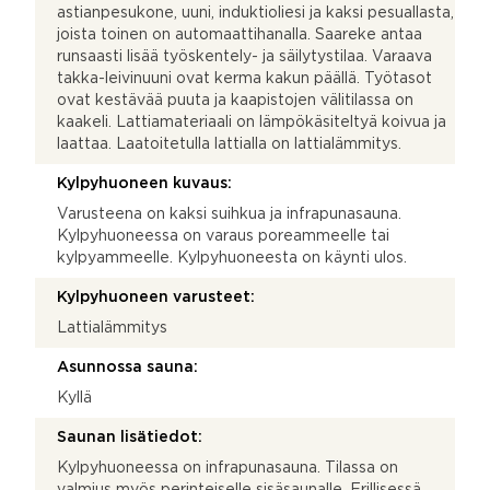
astianpesukone, uuni, induktioliesi ja kaksi pesuallasta,
joista toinen on automaattihanalla. Saareke antaa
runsaasti lisää työskentely- ja säilytystilaa. Varaava
takka-leivinuuni ovat kerma kakun päällä. Työtasot
ovat kestävää puuta ja kaapistojen välitilassa on
kaakeli. Lattiamateriaali on lämpökäsiteltyä koivua ja
laattaa. Laatoitetulla lattialla on lattialämmitys.
Kylpyhuoneen kuvaus:
Varusteena on kaksi suihkua ja infrapunasauna.
Kylpyhuoneessa on varaus poreammeelle tai
kylpyammeelle. Kylpyhuoneesta on käynti ulos.
Kylpyhuoneen varusteet:
Lattialämmitys
Asunnossa sauna:
Kyllä
Saunan lisätiedot:
Kylpyhuoneessa on infrapunasauna. Tilassa on
valmius myös perinteiselle sisäsaunalle. Erillisessä