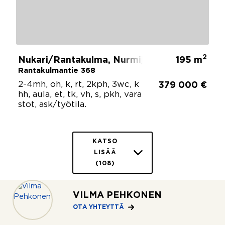
2
Nukari/Rantakulma, Nurmijärvi
195 m
Rantakulmantie 368
2-4mh, oh, k, rt, 2kph, 3wc, k
379 000 €
hh, aula, et, tk, vh, s, pkh, vara
stot, ask/työtila.
KATSO
LISÄÄ
(108)
VILMA PEHKONEN
OTA YHTEYTTÄ