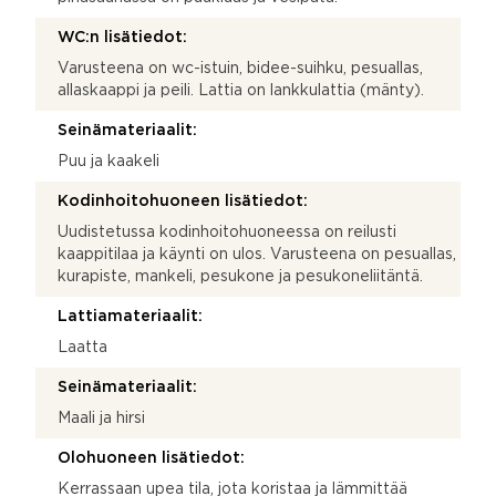
WC:n lisätiedot:
Varusteena on wc-istuin, bidee-suihku, pesuallas,
allaskaappi ja peili. Lattia on lankkulattia (mänty).
Seinämateriaalit:
Puu ja kaakeli
Kodinhoitohuoneen lisätiedot:
Uudistetussa kodinhoitohuoneessa on reilusti
kaappitilaa ja käynti on ulos. Varusteena on pesuallas,
kurapiste, mankeli, pesukone ja pesukoneliitäntä.
Lattiamateriaalit:
Laatta
Seinämateriaalit:
Maali ja hirsi
Olohuoneen lisätiedot:
Kerrassaan upea tila, jota koristaa ja lämmittää