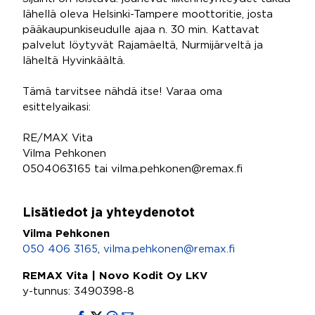
lähellä oleva Helsinki-Tampere moottoritie, josta
pääkaupunkiseudulle ajaa n. 30 min. Kattavat
palvelut löytyvät Rajamäeltä, Nurmijärveltä ja
läheltä Hyvinkäältä.
Tämä tarvitsee nähdä itse! Varaa oma
esittelyaikasi:
RE/MAX Vita
Vilma Pehkonen
0504063165 tai vilma.pehkonen@remax.fi
Lisätiedot ja yhteydenotot
Vilma Pehkonen
050 406 3165
,
vilma.pehkonen@remax.fi
REMAX Vita | Novo Kodit Oy LKV
y-tunnus: 3490398-8