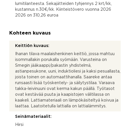
lumitilanteesta. Sekajätteiden tyhjennys 2 krt/kk,
kustannus n.30€/kk. Kiinteistövero vuonna 2026
2026 on 310,26 euroa
Kohteen kuvaus
Keittiön kuvaus:
Ihanan tilava maalaishenkinen keittiö, jossa mahtuu
isommallakin porukalla syömään. Varusteina on
Smegin jääkaappi/pakastin yhdistelmä,
astianpesukone, uuni, induktioliesi ja kaksi pesuallasta,
joista toinen on automaattihanalla. Saareke antaa
runsaasti lisää työskentely- ja säilytystilaa. Varaava
takka-leivinuuni ovat kerma kakun päällä. Työtasot
ovat kestävää puuta ja kaapistojen välitilassa on
kaakeli. Lattiamateriaali on lämpökäsiteltyä koivua ja
laattaa. Laatoitetulla lattialla on lattialämmitys.
Seinämateriaalit:
Hirsi