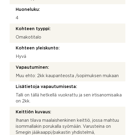
Huoneluku:
4
Kohteen tyyppi:
Omakotitalo
Kohteen yleiskunto:
Hyvä
Vapautuminen:
Muu ehto: 2kk kaupanteosta /sopimuksen mukaan
Lisätietoja vapautumisesta:
Talli on tällä hetkellä vuokrattu ja sen irtisanomisaika
on 2kk.
Keittiön kuvaus:
Ihanan tilava maalaishenkinen keittiö, jossa mahtuu
isommallakin porukalla syömään. Varusteina on
Smegin jääkaappi/pakastin yhdistelmä,