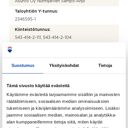
Asunto Oy Nurmijärven Sampo-Ahjo
Taloyhtiön Y-tunnus:
2346595-1
Kiinteistötunnus:
543-414-2-111, 543-414-2-104
Kiinteistönhoidosta vastaa:
Asukkaat
Suostumus
Yksityiskohdat
Tietoja
Lisätietoja kiinteistönhoidosta:
Lumenauraus ulkopuolinen, muut omatoiminen.
Isännöitsijän nimi:
Tämä sivusto käyttää evästeitä
Klaus Siven
Käytämme evästeitä tarjoamamme sisällön ja mainosten
räätälöimiseen, sosiaalisen median ominaisuuksien
Sähköposti:
tukemiseen ja kävijämäärämme analysoimiseen. Lisäksi
klaus.siven@kolumbus.fi
jaamme sosiaalisen median, mainosalan ja analytiikka-
Puhelinnumero:
alan kumppaneillemme tietoja siitä, miten käytät