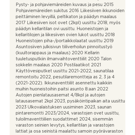
Pysty- ja pohjaviemäreiden kuvaus ja pesu 2015
Pohjaviemäreiden sukitus 2016 Liikesiiven ikkunoiden
peittäminen levyillä, peltikaton ja päädyn maalaus
2017 Liikesiiven isot ovet (2kpl) uusittu 2018, myös
päädyn kellaritilan ovi uusittu. Huoneistojen ja
kellaritilojen ja liikesiiven ovien lukot uusittu 2018
Huoneistojen piha-/portaikkolaatat uusittu 2019
Asuntosiiven julkisivun tiiliverhoilun pinnoitustyö
(kuultorappaus ja maalaus) 2020 Kellarin
tuuletusputkiin ilmanvaihtoventtiilit 2020 Talon
sokkelin maalaus 2020 Postilaatikot 2021
Käyttövesiputket uusittu 2021-2022, saunatilaa
remontoitu 2022, pesutilaremontteja as 2, 3 ja 4
(2021-2022). Ikkunaventtiilit asennettu kaikkiin
muihin huoneistoihin paitsi asunto 8:aan 2022
Autojen pienlatausasemat 4/8kpl ja autojen
latausasemat 2kpl 2023, pysäköintipaikan aita uusittu
2023 Ulkovalaistuksen uusiminen 2023, saunan
pintaremontti 2023/2024, varastojen ovet uusittu,
tuloilmaventtiilien suodattimet 2024, sisemmän
varaston seinien levytys, kellaritilan ja varastojen
lattiat ja osa seinistä maalattu samoin pyörävaraston