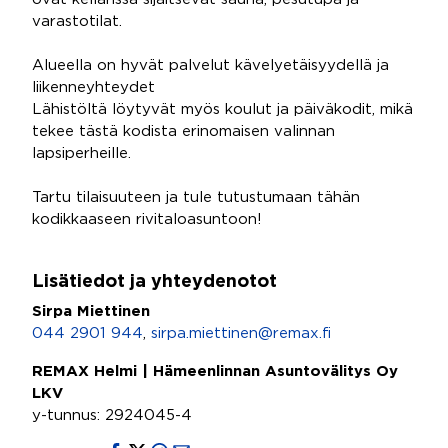
varastotilat.
Alueella on hyvät palvelut kävelyetäisyydellä ja
liikenneyhteydet
Lähistöltä löytyvät myös koulut ja päiväkodit, mikä
tekee tästä kodista erinomaisen valinnan
lapsiperheille.
Tartu tilaisuuteen ja tule tutustumaan tähän
kodikkaaseen rivitaloasuntoon!
Lisätiedot ja yhteydenotot
Sirpa Miettinen
044 2901 944
,
sirpa.miettinen@remax.fi
REMAX Helmi | Hämeenlinnan Asuntovälitys Oy
LKV
y-tunnus: 2924045-4