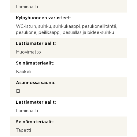
Laminaatti
Kylpyhuoneen varusteet:
WC-istuin, suihku, suihkukaappi, pesukoneliitäntä,
pesukone, peilikaappi, pesuallas ja bidee-suihku
Lattiamateriaalit:
Muovimatto
Seinämateriaalit:
Kaakeli
Asunnossa sauna:
Ei
Lattiamateriaalit:
Laminaatti
Seinämateriaalit:
Tapetti