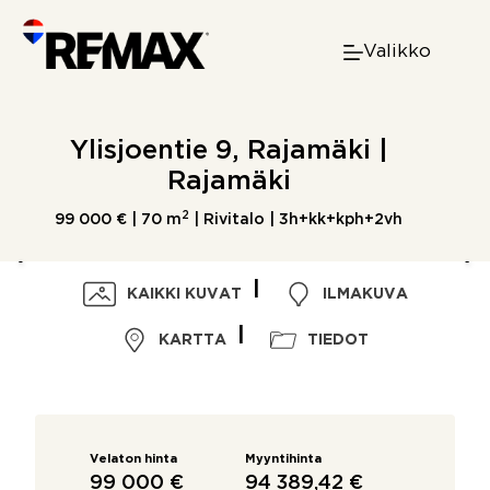
Skip
to
Valikko
content
Ylisjoentie 9, Rajamäki |
Rajamäki
2
99 000 € |
70 m
| Rivitalo | 3h+kk+kph+2vh
KAIKKI KUVAT
ILMAKUVA
KARTTA
TIEDOT
Velaton hinta
Myyntihinta
99 000 €
94 389,42 €