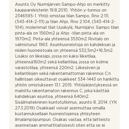
Asunto Oy Nurmijärven Sampo-Ahjo on merkitty
kaupparekisteriin 19.8.2010. Yhtiön y-tunnus on
2346595-1. Yhtiö omistaa tilan Sampo, Rno 2:111,
(543-414-2-111) ja tilan Ahjo, Rno 2:104, (543-414-2-
104), molemmat tilat Uusikylä, Nurmijärvi. Sampo tilan
pinta-ala on 1560m2 ja Ahjo -tilan pinta-ala on
1970m2. Pinta-ala yhteensä 3530m2 Rivitalo on
valmistunut 1963. Asuinhuoneistoja on kahdeksan ja
niiden huoneistoala on yhteensä 532,5m2+16,5m2.
Lisäksi on liikesiipi, jossa on kaksi liiketilaa,
yhteensä160m2 sekä kellaritilaa, jossa on kolme
varastotilaa, yhteensä 220m2. Liikesiiven ja
kellaritilojen sekä rakentamattoman rakennus C:n
hallintaan oikeuttavat osakkeet 534-1443 on hankittu
yhtiön omistukseen 13.1 .2015. Yhtiöjärjestyksessä on
mainittu rakentamaton rakennus C, joka käsittää
kahdeksan asuntoa, yhteensä 640m2.
Sisäilmatekninen kuntotutkimus, asunto 8, 2014. (YK
27.3.2019) Osakkaat voivat asennuttaa omalla
kustannuksellaan huoneistojensa yhteyteen
ilmalämpöpumpun. Osakas vastaa, etta laitteisto
asennetaan ammattitaitoisesti siten etta se ei