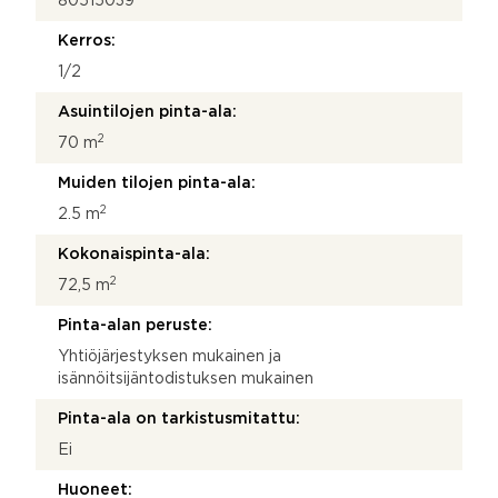
80515039
Kerros:
1/2
Asuintilojen pinta-ala:
2
70 m
Muiden tilojen pinta-ala:
2
2.5 m
Kokonaispinta-ala:
2
72,5 m
Pinta-alan peruste:
Yhtiöjärjestyksen mukainen ja
isännöitsijäntodistuksen mukainen
Pinta-ala on tarkistusmitattu:
Ei
Huoneet: