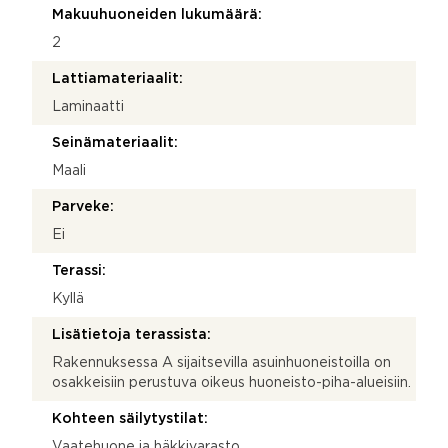
Makuuhuoneiden lukumäärä:
2
Lattiamateriaalit:
Laminaatti
Seinämateriaalit:
Maali
Parveke:
Ei
Terassi:
Kyllä
Lisätietoja terassista:
Rakennuksessa A sijaitsevilla asuinhuoneistoilla on
osakkeisiin perustuva oikeus huoneisto-piha-alueisiin.
Kohteen säilytystilat:
Vaatehuone ja häkkivarasto