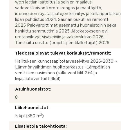
wc:n lattian laatoitus ja seinien maalaus,
sadevesikaivon korotusrengas ja maatäyttö,
irronneiden räystäslautojen kiinnitys ja kellariportaikon
lipan puhdistus 2024. Saunan pukutilan remontti
2025 Palovaroittimet asennettu huoneistoihin seka
hankittu sammuttimia 2025 Jätekatokseen ovi,
uretaanilevyt sisäseiniin ja kaksoislukko 2026
Tonttiaita uusittu (orapihlajien tilalle tuijat) 2026
Tiedossa olevat tulevat korjaukset/remontit:
Hallituksen kunnossapitotarveselvitys 2026-2030: -
Lämmönvaihtimen huoltotarkastus -Lämpölinjan
venttiilien uusiminen (sulkuventtiilit 2+4 ja
linjasäätöventtiilit 4kpl)
Asuinhuoneistot:
8
Liikehuoneistot:
2
5 kpl (380 m
)
Lisätietoja taloyhtiöstä: