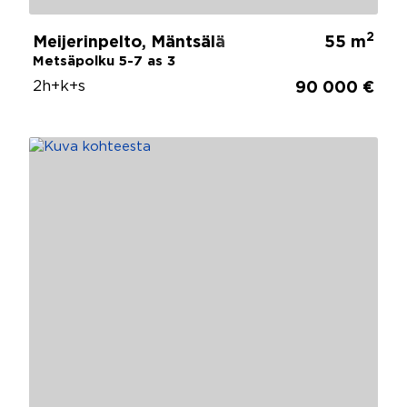
2
Meijerinpelto, Mäntsälä
55 m
Metsäpolku 5-7 as 3
2h+k+s
90 000 €