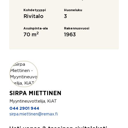
Kohdetyyppi
Huoneluku
Rivitalo
3
Asuinpinta-ala
Rakennusvuosi
2
70 m
1963
SIRPA MIETTINEN
Myyntineuvottelija, KiAT
044 2901 944
sirpa.miettinen@remax.fi