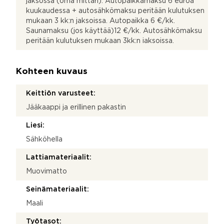
jaksossa (oma mittari). Autopaikkamaksu 6 euroa
kuukaudessa + autosähkömaksu peritään kulutuksen
mukaan 3 kk:n jaksoissa. Autopaikka 6 €/kk.
Saunamaksu (jos käyttää)12 €/kk. Autosähkömaksu
peritään kulutuksen mukaan 3kk:n iaksoissa.
Kohteen kuvaus
Keittiön varusteet:
Jääkaappi ja erillinen pakastin
Liesi:
Sähköhella
Lattiamateriaalit:
Muovimatto
Seinämateriaalit:
Maali
Työtasot: