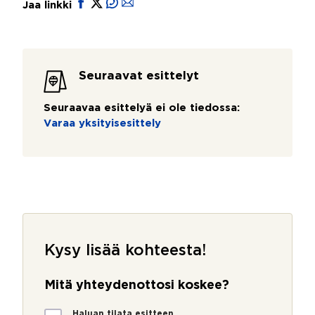
Jaa linkki
Seuraavat esittelyt
Seuraavaa esittelyä ei ole tiedossa:
Varaa yksityisesittely
Kysy lisää kohteesta!
Mitä yhteydenottosi koskee?
M
Haluan tilata esitteen