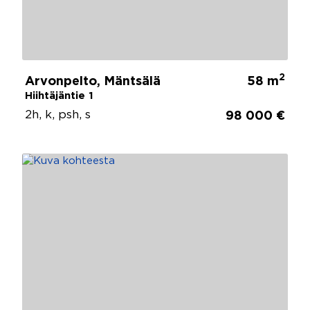
2
Arvonpelto, Mäntsälä
58 m
Hiihtäjäntie 1
2h, k, psh, s
98 000 €