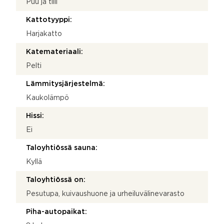
Puu ja tiili
Kattotyyppi:
Harjakatto
Katemateriaali:
Pelti
Lämmitysjärjestelmä:
Kaukolämpö
Hissi:
Ei
Taloyhtiössä sauna:
Kyllä
Taloyhtiössä on:
Pesutupa, kuivaushuone ja urheiluvälinevarasto
Piha-autopaikat: