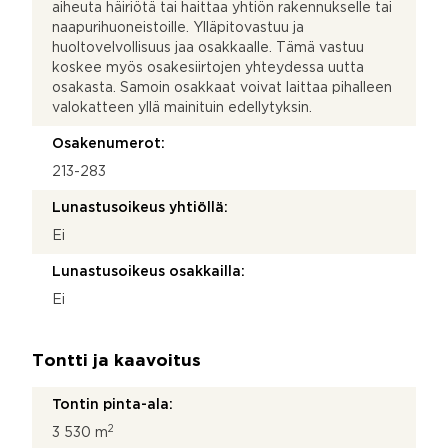
aiheuta häiriötä tai haittaa yhtiön rakennukselle tai
naapurihuoneistoille. Ylläpitovastuu ja
huoltovelvollisuus jaa osakkaalle. Tämä vastuu
koskee myös osakesiirtojen yhteydessa uutta
osakasta. Samoin osakkaat voivat laittaa pihalleen
valokatteen yllä mainituin edellytyksin.
Osakenumerot:
213-283
Lunastusoikeus yhtiöllä:
Ei
Lunastusoikeus osakkailla:
Ei
Tontti ja kaavoitus
Tontin pinta-ala:
2
3 530 m