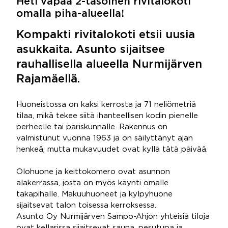
Heti vapaa 2-tasoinen rivitalokoti
omalla piha-alueella!
Kompakti rivitalokoti etsii uusia
asukkaita. Asunto sijaitsee
rauhallisella alueella Nurmijärven
Rajamäellä.
Huoneistossa on kaksi kerrosta ja 71 neliömetriä
tilaa, mikä tekee siitä ihanteellisen kodin pienelle
perheelle tai pariskunnalle. Rakennus on
valmistunut vuonna 1963 ja on säilyttänyt ajan
henkeä, mutta mukavuudet ovat kyllä tätä päivää.
Olohuone ja keittokomero ovat asunnon
alakerrassa, josta on myös käynti omalle
takapihalle. Makuuhuoneet ja kylpyhuone
sijaitsevat talon toisessa kerroksessa.
Asunto Oy Nurmijärven Sampo-Ahjon yhteisiä tiloja
ovat kellarissa sijaitsevat sauna, pesutupa ja