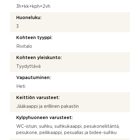
3h+kk+kph+2vh
Huoneluku:
3
Kohteen tyyppi:
Rivitalo
Kohteen yleiskunto:
Tyydyttävä
Vapautuminen:
Heti
Keittiön varusteet:
Jääkaappi ja erillinen pakastin
Kylpyhuoneen varusteet:
WC-istuin, suihku, suihkukaappi, pesukoneliitäntä,
pesukone, peilikaappi, pesuallas ja bidee-suihku