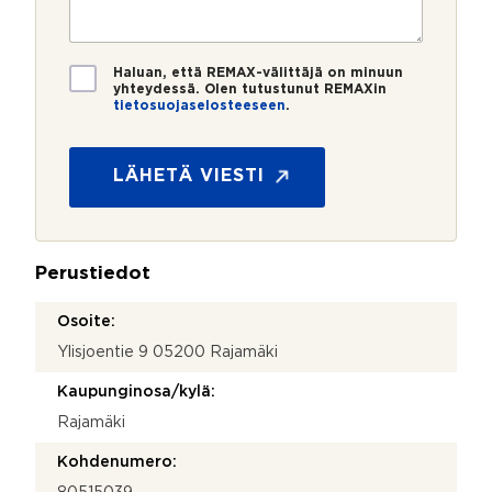
e
s
?
t
r
t
i
o
i
*
*
T
Haluan, että REMAX-välittäjä on minuun
i
yhteydessä. Olen tutustunut REMAXin
tietosuojaselosteeseen
.
e
N
t
i
o
m
s
LÄHETÄ VIESTI
i
u
*
o
j
a
Perustiedot
*
Osoite:
Ylisjoentie 9 05200 Rajamäki
Kaupunginosa/kylä:
Rajamäki
Kohdenumero: