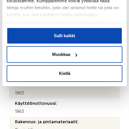
sivustoamme. Kumppanimme voivat yhdistää näitä
040 550 0160
tietoja muihin tietoihin, joita olet antanut heille tai joita on
Katuosoite:
kerätty, kun olet käyttänyt heidän palvelujaan.
Kellokuja 5
Postinumero:
Salli kaikki
05200
Postitoimipaikka:
Muokkaa
Rajamäki
Isännöitsijäntodistuksen päivämäärä:
Kiellä
10.06.2026
Valmistumisvuosi:
1963
Käyttöönottovuosi:
1963
Rakennus- ja pintamateriaalit: