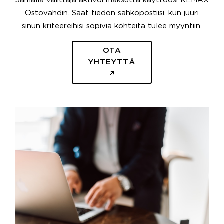
Samalla välittäjä aktivoi maksutta käyttöösi REMAX
Ostovahdin. Saat tiedon sähköpostiisi, kun juuri
sinun kriteereihisi sopivia kohteita tulee myyntiin.
OTA
YHTEYTTÄ