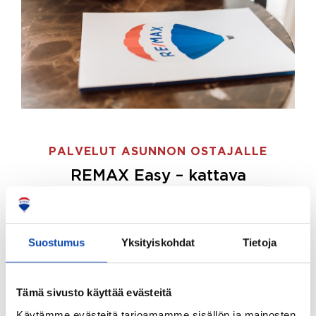
PALVELUT ASUNNON OSTAJALLE
REMAX Easy – kattava
palvelupaketti asunnon ostoon
REMAX Easy on palvelupakettimme asunnon
ostajille.
Tee ostotoimeksianto ja etsimme juuri
Suostumus
Yksityiskohdat
Tietoja
sinulle sopivan kodin, eikä sinun tarvitse nähdä
vaivaa sen löytämiseksi.
Tämä sivusto käyttää evästeitä
Hoidamme koko ostoprosessin puolestasi.
Käytämme evästeitä tarjoamamme sisällön ja mainosten