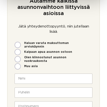
Autamme kaikissa
asunnonvaihtoon liittyvissä
asioissa
Jätä yhteydenottopyyntö, niin jutellaan
lisää.
M
Haluan varata maksuttoman
i
arviokäynnin
t
Kaipaan apua asunnon ostoon
e
Olen kiinnostunut asunnon
n
vuokrauksesta
v
Muu asia
o
i
N
m
i
m
m
e
i
P
o
*
u
l
h
l
e
P
a