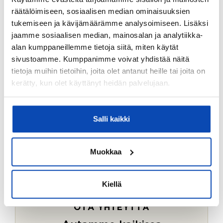
Ostotoimeksiantopalvelumme sopii myös esimerkiksi
räätälöimiseen, sosiaalisen median ominaisuuksien
sijoitus- ja vapaa-ajan asuntojen ostoon.
tukemiseen ja kävijämäärämme analysoimiseen. Lisäksi
jaamme sosiaalisen median, mainosalan ja analytiikka-
LUE LISÄÄ
alan kumppaneillemme tietoja siitä, miten käytät
sivustoamme. Kumppanimme voivat yhdistää näitä
tietoja muihin tietoihin, joita olet antanut heille tai joita on
kerätty, kun olet käyttänyt heidän palvelujaan.
Salli kaikki
Muokkaa
Kiellä
OTA YHTEYTTÄ