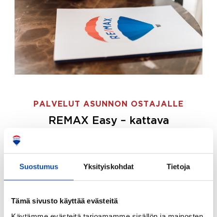
PALVELUT ASUNNON OSTAJALLE
REMAX Easy – kattava
palvelupaketti asunnon ostoon
REMAX Easy on palvelupakettimme asunnon
ostajille.
Tee ostotoimeksianto ja etsimme juuri
Suostumus
Yksityiskohdat
Tietoja
sinulle sopivan kodin, eikä sinun tarvitse nähdä
vaivaa sen löytämiseksi.
Tämä sivusto käyttää evästeitä
Hoidamme koko ostoprosessin puolestasi.
Käytämme evästeitä tarjoamamme sisällön ja mainosten