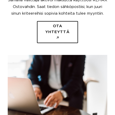
Samalla välittäjä aktivoi maksutta käyttöösi REMAX
Ostovahdin. Saat tiedon sähköpostiisi, kun juuri
sinun kriteereihisi sopivia kohteita tulee myyntiin.
OTA
YHTEYTTÄ