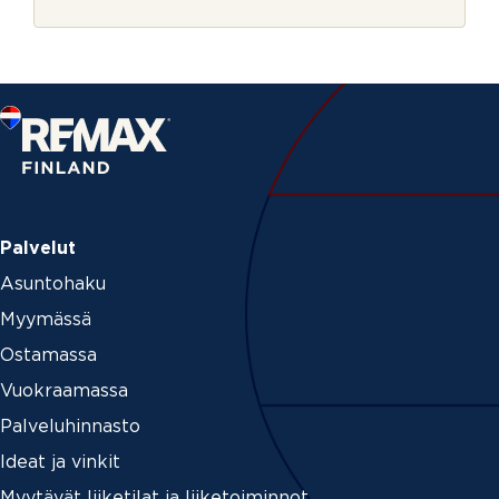
r
j
e
Palvelut
Asuntohaku
Myymässä
Ostamassa
Vuokraamassa
Palveluhinnasto
Ideat ja vinkit
Myytävät liiketilat ja liiketoiminnot