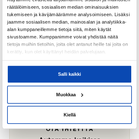
Ostotoimeksiantopalvelumme sopii myös esimerkiksi
räätälöimiseen, sosiaalisen median ominaisuuksien
sijoitus- ja vapaa-ajan asuntojen ostoon.
tukemiseen ja kävijämäärämme analysoimiseen. Lisäksi
jaamme sosiaalisen median, mainosalan ja analytiikka-
LUE LISÄÄ
alan kumppaneillemme tietoja siitä, miten käytät
sivustoamme. Kumppanimme voivat yhdistää näitä
tietoja muihin tietoihin, joita olet antanut heille tai joita on
kerätty, kun olet käyttänyt heidän palvelujaan.
Salli kaikki
Muokkaa
Kiellä
OTA YHTEYTTÄ