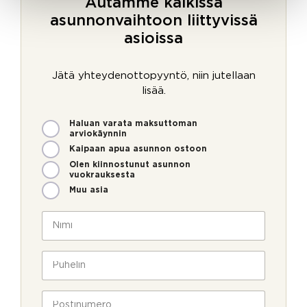
Autamme kaikissa
asunnonvaihtoon liittyvissä
asioissa
Jätä yhteydenottopyyntö, niin jutellaan
lisää.
M
Haluan varata maksuttoman
i
arviokäynnin
t
Kaipaan apua asunnon ostoon
e
Olen kiinnostunut asunnon
n
vuokrauksesta
v
Muu asia
o
i
N
m
i
m
m
e
i
P
o
*
u
l
h
l
e
P
a