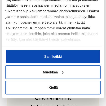
Ostotoimeksiantopalvelumme sopii myös esimerkiksi
räätälöimiseen, sosiaalisen median ominaisuuksien
sijoitus- ja vapaa-ajan asuntojen ostoon.
tukemiseen ja kävijämäärämme analysoimiseen. Lisäksi
jaamme sosiaalisen median, mainosalan ja analytiikka-
LUE LISÄÄ
alan kumppaneillemme tietoja siitä, miten käytät
sivustoamme. Kumppanimme voivat yhdistää näitä
tietoja muihin tietoihin, joita olet antanut heille tai joita on
kerätty, kun olet käyttänyt heidän palvelujaan.
Salli kaikki
Muokkaa
Kiellä
OTA YHTEYTTÄ