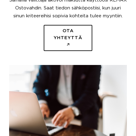
Samalla välittäjä aktivoi maksutta käyttöösi REMAX
Ostovahdin. Saat tiedon sähköpostiisi, kun juuri
sinun kriteereihisi sopivia kohteita tulee myyntiin.
OTA
YHTEYTTÄ