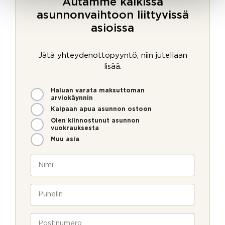
Autamme kaikissa
asunnonvaihtoon liittyvissä
asioissa
Jätä yhteydenottopyyntö, niin jutellaan
lisää.
M
Haluan varata maksuttoman
i
arviokäynnin
t
Kaipaan apua asunnon ostoon
e
Olen kiinnostunut asunnon
n
vuokrauksesta
v
Muu asia
o
i
N
m
i
m
m
e
i
P
o
*
u
l
h
l
e
P
a