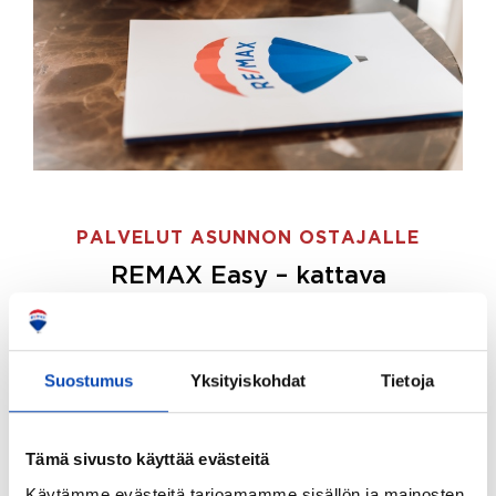
PALVELUT ASUNNON OSTAJALLE
REMAX Easy – kattava
palvelupaketti asunnon ostoon
REMAX Easy on palvelupakettimme asunnon
ostajille.
Tee ostotoimeksianto ja etsimme juuri
Suostumus
Yksityiskohdat
Tietoja
sinulle sopivan kodin, eikä sinun tarvitse nähdä
vaivaa sen löytämiseksi.
Tämä sivusto käyttää evästeitä
Hoidamme koko ostoprosessin puolestasi.
Käytämme evästeitä tarjoamamme sisällön ja mainosten