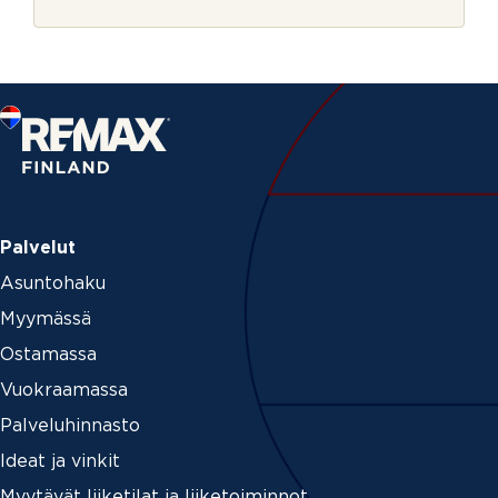
r
s
j
k
e
i
r
j
e
*
Palvelut
Asuntohaku
Myymässä
Ostamassa
Vuokraamassa
Palveluhinnasto
Ideat ja vinkit
Myytävät liiketilat ja liiketoiminnot