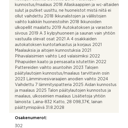
kunnostus/maalaus 2018 Allaskaappien ja wc-altaiden
sulut ja putket uusittu, ne huoneistot mistä niitä ei
ollut vaihdettu 2018 Ikkunalistojen ja välilistojen
vaihto kaikkiin huoneistoihin 2018 Ikkunoiden
ulkopellit maalattu 2019 Autokatoksen ja varaston
siivous 2019 A 3 kylpyhuoneen ja saunan vain yhtiön
vastuulla olevat osat 2021 A 4 osakkaiden
autokatoksen kuntotarkastus ja korjaus 2021
Maalauksia ja aitojen kunnostuksia 2021
Pihavalaisimien vaihto Led valaisimiksi 2022
Pihapuiden kaato ja pensasaita istutettiin 2022
Pattereiden vaihto asuntoihin 2023 Talojen
päätylautojen kunnostus/maalaus tarvittavin osin
2023 Lämminvesivaraajien anodien vaihto 2024
Vaihdettu 7 lämmityspatteria 2025 Aidan kunnostus
ja maalaus 2025 Talon päätylautojen kunnostus ja
maalaus, ulkoseinien maalaus Lisätietoja yhtiön
lainoista: Laina-832 Katto, 28 098,37€, lainan
päättymispäivä 31.8.2028
Osakenumerot:
302