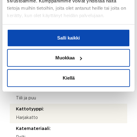
sivustoamme. Kumppanimme voivat yhdistää näitä
05900
tietoja muihin tietoihin, joita olet antanut heille tai joita on
Postitoimipaikka:
kerätty, kun olet käyttänyt heidän palvelujaan.
Hyvinkää
Isännöitsijäntodistuksen päivämäärä:
Salli kaikki
05.05.2026
Valmistumisvuosi:
Muokkaa
1989
Käyttöönottovuosi:
Kiellä
1989
Rakennus- ja pintamateriaalit:
Tiili ja puu
Kattotyyppi:
Harjakatto
Katemateriaali: