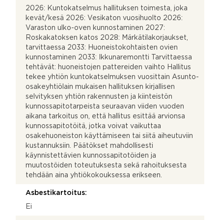
2026: Kuntokatselmus hallituksen toimesta, joka
kevät/kesä 2026: Vesikaton vuosihuolto 2026:
Varaston ulko-oven kunnostaminen 2027:
Roskakatoksen katos 2028: Märkätilakorjaukset,
tarvittaessa 2033: Huoneistokohtaisten ovien
kunnostaminen 2033: Ikkunaremontti Tarvittaessa
tehtävät: huoneistojen pattereiden vaihto Hallitus
tekee yhtiön kuntokatselmuksen vuosittain Asunto-
osakeyhtiölain mukaisen hallituksen kirjallisen
selvityksen yhtiön rakennusten ja kiinteistön
kunnossapitotarpeista seuraavan viiden vuoden
aikana tarkoitus on, että hallitus esittää arvionsa
kunnossapitotöitä, jotka voivat vaikuttaa
osakehuoneiston käyttämiseen tai siitä aiheutuviin
kustannuksiin. Päätökset mahdollisesti
käynnistettävien kunnossapitotöiden ja
muutostöiden toteutuksesta sekä rahoituksesta
tehdään aina yhtiökokouksessa erikseen.
Asbestikartoitus:
Ei