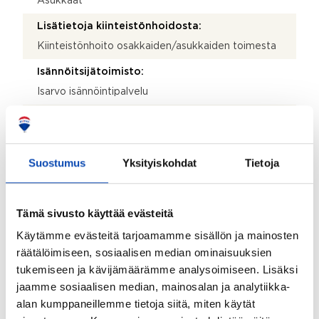
Asukkaat
Lisätietoja kiinteistönhoidosta:
Kiinteistönhoito osakkaiden/asukkaiden toimesta
Isännöitsijätoimisto:
Isarvo isännöintipalvelu
Isännöitsijän nimi:
Susanna Helminen
Suostumus
Yksityiskohdat
Tietoja
Sähköposti:
hyvinkaa@isarvo.fi
Puhelinnumero:
Tämä sivusto käyttää evästeitä
447 655 961
Käytämme evästeitä tarjoamamme sisällön ja mainosten
räätälöimiseen, sosiaalisen median ominaisuuksien
Katuosoite:
tukemiseen ja kävijämäärämme analysoimiseen. Lisäksi
Siltakatu 21
jaamme sosiaalisen median, mainosalan ja analytiikka-
Postinumero:
alan kumppaneillemme tietoja siitä, miten käytät