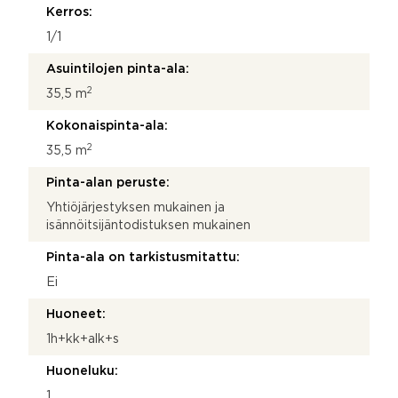
Kerros:
1/1
Asuintilojen pinta-ala:
2
35,5 m
Kokonaispinta-ala:
2
35,5 m
Pinta-alan peruste:
Yhtiöjärjestyksen mukainen ja
isännöitsijäntodistuksen mukainen
Pinta-ala on tarkistusmitattu:
Ei
Huoneet:
1h+kk+alk+s
Huoneluku:
1