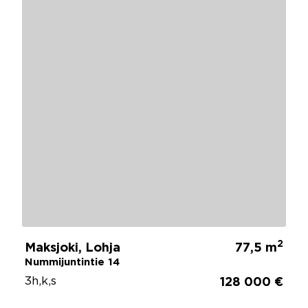
2
Maksjoki, Lohja
77,5 m
Nummijuntintie 14
3h,k,s
128 000 €