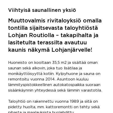
Viihtyisä saunallinen yksiö
Muuttovalmis rivitaloyksiö omalla
tontilla sijaitsevasta taloyhtiöstä
Lohjan Routiolla – takapihalta ja
lasitetulta terassilta avautuu
kaunis näkymä Lohjanjärvelle!
Huoneisto on kooltaan 35,5 m2 ja sisältää oman
saunan sekä alkovin, joka tuo lisätilaa ja
monikäyttöisyyttä kotiin. Kylpyhuone ja sauna on
remontoitu vuonna 2014. Asuntoon kuuluu
lämmityspistokkeellinen autokatospaikka suoraan
sisäänkäynnin yhteydessä sekä lämmin varastotila.
Taloyhtiö on rakennettu vuonna 1989 ja siitä on
pidetty huolta, mm. kattoremontti on tehty sekä
pihasta ja maalauksista huolehdittu.