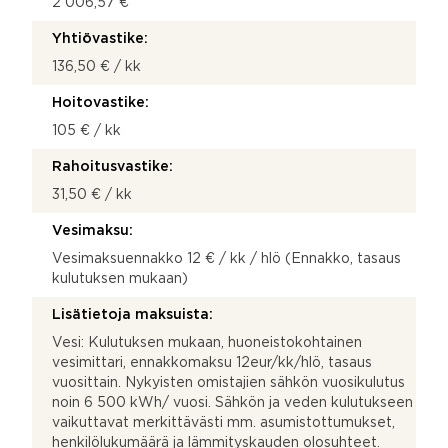
2 006,57 €
Yhtiövastike:
136,50 € / kk
Hoitovastike:
105 € / kk
Rahoitusvastike:
31,50 € / kk
Vesimaksu:
Vesimaksuennakko 12 € / kk / hlö (Ennakko, tasaus
kulutuksen mukaan)
Lisätietoja maksuista:
Vesi: Kulutuksen mukaan, huoneistokohtainen
vesimittari, ennakkomaksu 12eur/kk/hlö, tasaus
vuosittain. Nykyisten omistajien sähkön vuosikulutus
noin 6 500 kWh/ vuosi. Sähkön ja veden kulutukseen
vaikuttavat merkittävästi mm. asumistottumukset,
henkilölukumäärä ja lämmityskauden olosuhteet.