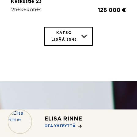
Keskustie 23
2h+k+kph+s
126 000 €
KATSO
LISÄÄ (94)
ELISA RINNE
OTA YHTEYTTÄ