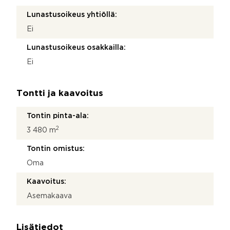
Lunastusoikeus yhtiöllä:
Ei
Lunastusoikeus osakkailla:
Ei
Tontti ja kaavoitus
Tontin pinta-ala:
2
3 480 m
Tontin omistus:
Oma
Kaavoitus:
Asemakaava
Lisätiedot