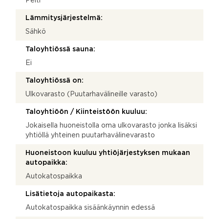
Pelti
Lämmitysjärjestelmä:
Sähkö
Taloyhtiössä sauna:
Ei
Taloyhtiössä on:
Ulkovarasto (Puutarhavälineille varasto)
Taloyhtiöön / Kiinteistöön kuuluu:
Jokaisella huoneistolla oma ulkovarasto jonka lisäksi
yhtiöllä yhteinen puutarhavälinevarasto
Huoneistoon kuuluu yhtiöjärjestyksen mukaan
autopaikka:
Autokatospaikka
Lisätietoja autopaikasta:
Autokatospaikka sisäänkäynnin edessä