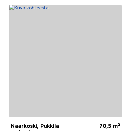
2
Naarkoski, Pukkila
70,5 m