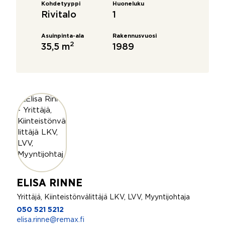
Kohdetyyppi
Huoneluku
Rivitalo
1
Asuinpinta-ala
Rakennusvuosi
2
35,5 m
1989
ELISA RINNE
Yrittäjä, Kiinteistönvälittäjä LKV, LVV, Myyntijohtaja
050 521 5212
elisa.rinne@remax.fi