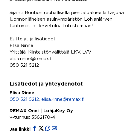
Sijainti Roution rauhallisella pientaloalueella tarjoaa
luonnonläheisen asuinympäristön Lohjanjärven
tuntumassa. Tervetuloa tutustumaan!
Esittelyt ja lisätiedot:
Elisa Rinne
Yrittäjä, Kiinteistönvälittäjä LKV, LVV
elisa.rinne@remax.fi
050 521 5212
Lisätiedot ja yhteydenotot
Elisa Rinne
050 521 5212
,
elisa.rinne@remax.fi
REMAX Onni | LohjaKey Oy
y-tunnus: 3562170-4
Jaa linkki