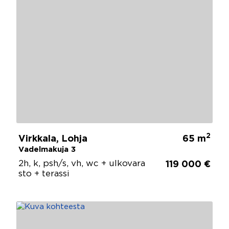
2
Virkkala, Lohja
65 m
Vadelmakuja 3
2h, k, psh/s, vh, wc + ulkovara
119 000 €
sto + terassi