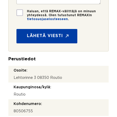
o
i
N
*
*
T
i
Haluan, että REMAX-välittäjä on minuun
i
yhteydessä. Olen tutustunut REMAXin
m
tietosuojaselosteeseen
.
e
i
t
o
s
LÄHETÄ VIESTI
u
o
j
a
Perustiedot
*
Osoite:
Lehtorinne 3 08350 Routio
Kaupunginosa/kylä:
Routio
Kohdenumero:
80506755