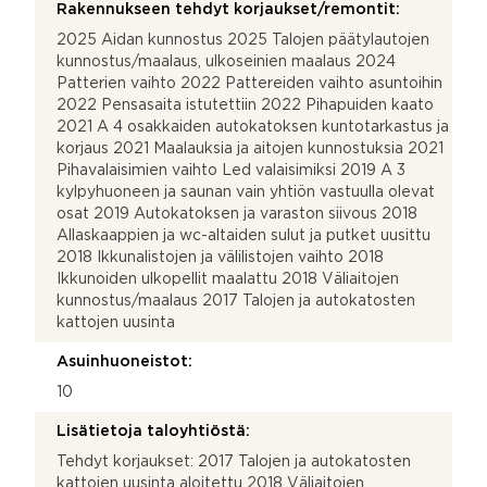
Rakennukseen tehdyt korjaukset/remontit:
2025 Aidan kunnostus 2025 Talojen päätylautojen
kunnostus/maalaus, ulkoseinien maalaus 2024
Patterien vaihto 2022 Pattereiden vaihto asuntoihin
2022 Pensasaita istutettiin 2022 Pihapuiden kaato
2021 A 4 osakkaiden autokatoksen kuntotarkastus ja
korjaus 2021 Maalauksia ja aitojen kunnostuksia 2021
Pihavalaisimien vaihto Led valaisimiksi 2019 A 3
kylpyhuoneen ja saunan vain yhtiön vastuulla olevat
osat 2019 Autokatoksen ja varaston siivous 2018
Allaskaappien ja wc-altaiden sulut ja putket uusittu
2018 Ikkunalistojen ja välilistojen vaihto 2018
Ikkunoiden ulkopellit maalattu 2018 Väliaitojen
kunnostus/maalaus 2017 Talojen ja autokatosten
kattojen uusinta
Asuinhuoneistot:
10
Lisätietoja taloyhtiöstä:
Tehdyt korjaukset: 2017 Talojen ja autokatosten
kattojen uusinta aloitettu 2018 Väliaitojen