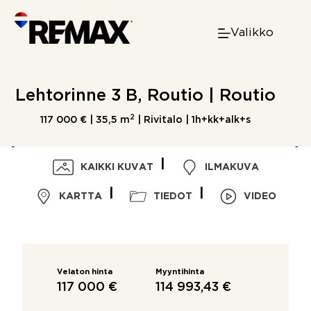
Skip
to
Valikko
content
Lehtorinne 3 B, Routio | Routio
2
117 000 € |
35,5 m
| Rivitalo | 1h+kk+alk+s
KAIKKI KUVAT
ILMAKUVA
KARTTA
TIEDOT
VIDEO
Velaton hinta
Myyntihinta
117 000 €
114 993,43 €