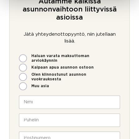
Autamme kaikissa
asunnonvaihtoon liittyvissä
asioissa
Jätä yhteydenottopyyntö, niin jutellaan
lisää.
M
Haluan varata maksuttoman
i
arviokäynnin
t
Kaipaan apua asunnon ostoon
e
Olen kiinnostunut asunnon
n
vuokrauksesta
v
Muu asia
o
i
N
m
i
m
m
M
e
i
P
i
o
*
u
t
l
h
e
l
e
P
n
a