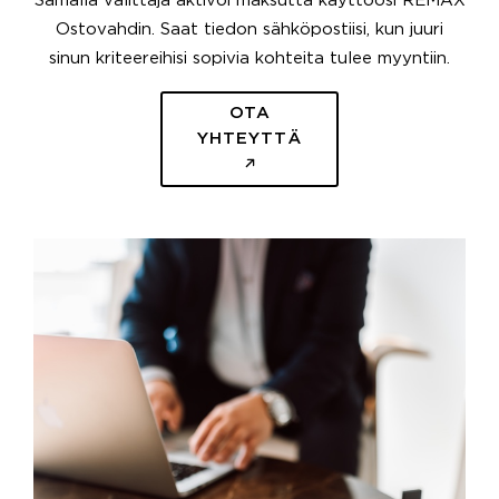
Samalla välittäjä aktivoi maksutta käyttöösi REMAX
Ostovahdin. Saat tiedon sähköpostiisi, kun juuri
sinun kriteereihisi sopivia kohteita tulee myyntiin.
OTA
YHTEYTTÄ