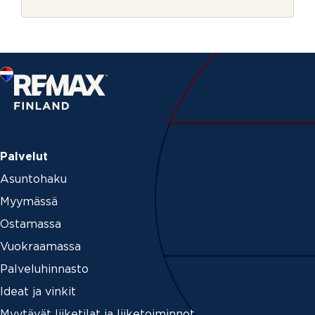
r
j
e
Palvelut
Asuntohaku
Myymässä
Ostamassa
Vuokraamassa
Palveluhinnasto
Ideat ja vinkit
Myytävät liiketilat ja liiketoiminnot