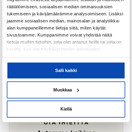
Ostotoimeksiantopalvelumme sopii myös esimerkiksi
räätälöimiseen, sosiaalisen median ominaisuuksien
sijoitus- ja vapaa-ajan asuntojen ostoon.
tukemiseen ja kävijämäärämme analysoimiseen. Lisäksi
jaamme sosiaalisen median, mainosalan ja analytiikka-
LUE LISÄÄ
alan kumppaneillemme tietoja siitä, miten käytät
sivustoamme. Kumppanimme voivat yhdistää näitä
tietoja muihin tietoihin, joita olet antanut heille tai joita on
kerätty, kun olet käyttänyt heidän palvelujaan.
Salli kaikki
Muokkaa
Kiellä
OTA YHTEYTTÄ