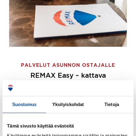
PALVELUT ASUNNON OSTAJALLE
REMAX Easy – kattava
palvelupaketti asunnon ostoon
REMAX Easy on palvelupakettimme asunnon
ostajille.
Tee ostotoimeksianto ja etsimme juuri
Suostumus
Yksityiskohdat
Tietoja
sinulle sopivan kodin, eikä sinun tarvitse nähdä
vaivaa sen löytämiseksi.
Tämä sivusto käyttää evästeitä
Hoidamme koko ostoprosessin puolestasi.
Käytämme evästeitä tarjoamamme sisällön ja mainosten