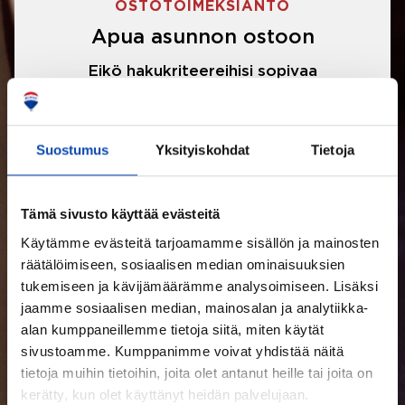
OSTOTOIMEKSIANTO
Apua asunnon ostoon
Eikö hakukriteereihisi sopivaa
asuntoa ole löytynyt? Jännittääkö
asunnon ostotarjouksen tekeminen?
Suostumus
Yksityiskohdat
Tietoja
Välittäjämme auttavat sinua kaikissa
asunnon ostoon liittyvissä asioissa.
Tämä sivusto käyttää evästeitä
Käytämme evästeitä tarjoamamme sisällön ja mainosten
LUE LISÄÄ
räätälöimiseen, sosiaalisen median ominaisuuksien
tukemiseen ja kävijämäärämme analysoimiseen. Lisäksi
jaamme sosiaalisen median, mainosalan ja analytiikka-
alan kumppaneillemme tietoja siitä, miten käytät
sivustoamme. Kumppanimme voivat yhdistää näitä
tietoja muihin tietoihin, joita olet antanut heille tai joita on
kerätty, kun olet käyttänyt heidän palvelujaan.