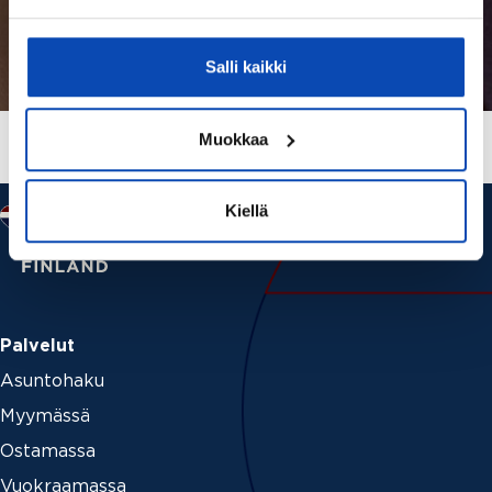
Salli kaikki
Muokkaa
Kiellä
Palvelut
Asuntohaku
Myymässä
Ostamassa
Vuokraamassa