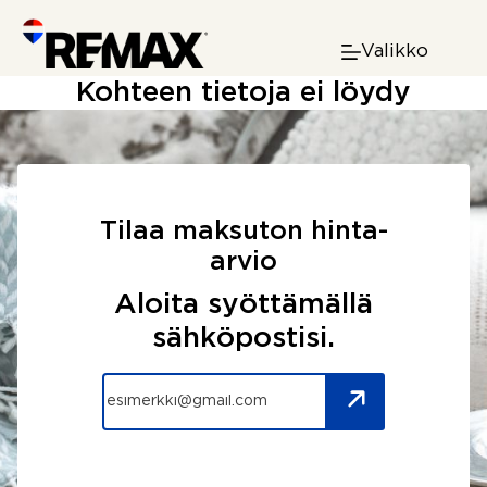
Skip
to
Valikko
content
Kohteen tietoja ei löydy
Tilaa maksuton hinta-
arvio
Aloita syöttämällä
sähköpostisi.