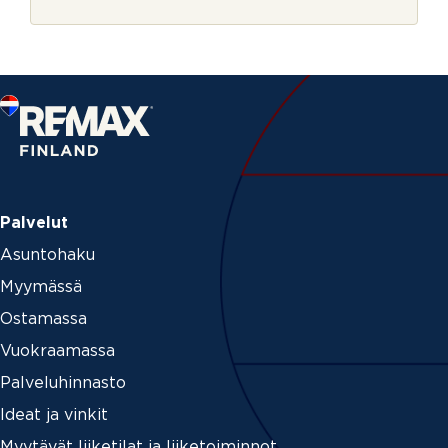
r
j
e
Palvelut
Asuntohaku
Myymässä
Ostamassa
Vuokraamassa
Palveluhinnasto
Ideat ja vinkit
Myytävät liiketilat ja liiketoiminnot