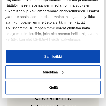
Ostotoimeksiantopalvelumme sopii myös esimerkiksi
räätälöimiseen, sosiaalisen median ominaisuuksien
sijoitus- ja vapaa-ajan asuntojen ostoon.
tukemiseen ja kävijämäärämme analysoimiseen. Lisäksi
jaamme sosiaalisen median, mainosalan ja analytiikka-
LUE LISÄÄ
alan kumppaneillemme tietoja siitä, miten käytät
sivustoamme. Kumppanimme voivat yhdistää näitä
tietoja muihin tietoihin, joita olet antanut heille tai joita on
kerätty, kun olet käyttänyt heidän palvelujaan.
Salli kaikki
Muokkaa
Kiellä
OTA YHTEYTTÄ