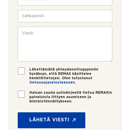
l
o
a
i
s
v
n
t
S
u
*
i
ä
k
n
h
s
u
k
V
i
m
ö
i
e
p
e
r
o
s
o
s
t
*
t
i
i
*
V
Lähettämällä yhteydenottopyynnön
a
hyväksyn, että REMAX käsittelee
henkilötietojasi. Olen tutustunut
h
tietosuojaselosteeseen
.
v
i
U
Haluan saada uutiskirjeellä tietoa REMAXin
s
u
palveluista liittyen asumiseen ja
t
kiinteistönvälitykseen.
t
u
i
s
s
*
k
LÄHETÄ VIESTI
i