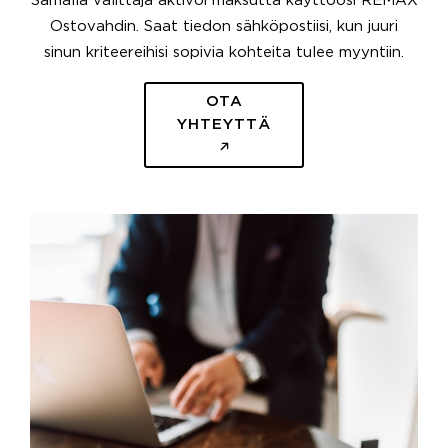
Samalla välittäjä aktivoi maksutta käyttöösi REMAX
Ostovahdin. Saat tiedon sähköpostiisi, kun juuri
sinun kriteereihisi sopivia kohteita tulee myyntiin.
OTA
YHTEYTTÄ