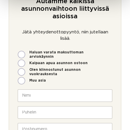
Autamme kaikissa
asunnonvaihtoon liittyvissä
asioissa
Jätä yhteydenottopyyntö, niin jutellaan
lisää.
M
*
Haluan varata maksuttoman
i
arviokäynnin
t
Kaipaan apua asunnon ostoon
e
Olen kiinnostunut asunnon
n
vuokrauksesta
v
Muu asia
o
i
N
m
i
m
m
e
i
P
o
*
u
l
h
l
e
P
a