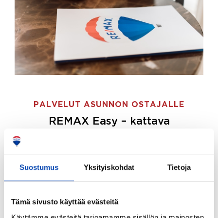
PALVELUT ASUNNON OSTAJALLE
REMAX Easy – kattava
palvelupaketti asunnon ostoon
REMAX Easy on palvelupakettimme asunnon
ostajille.
Tee ostotoimeksianto ja etsimme juuri
Suostumus
Yksityiskohdat
Tietoja
sinulle sopivan kodin, eikä sinun tarvitse nähdä
vaivaa sen löytämiseksi.
Tämä sivusto käyttää evästeitä
Hoidamme koko ostoprosessin puolestasi.
Käytämme evästeitä tarjoamamme sisällön ja mainosten