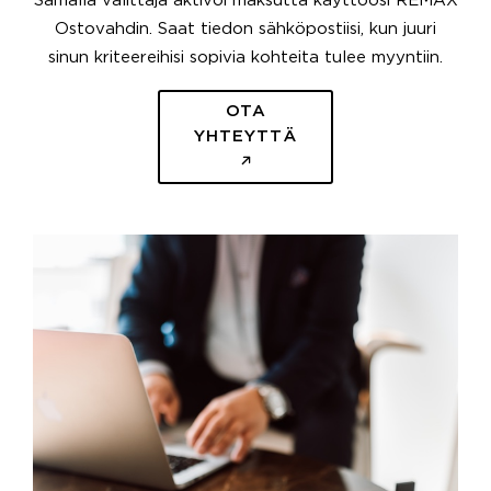
Samalla välittäjä aktivoi maksutta käyttöösi REMAX
Ostovahdin. Saat tiedon sähköpostiisi, kun juuri
sinun kriteereihisi sopivia kohteita tulee myyntiin.
OTA
YHTEYTTÄ