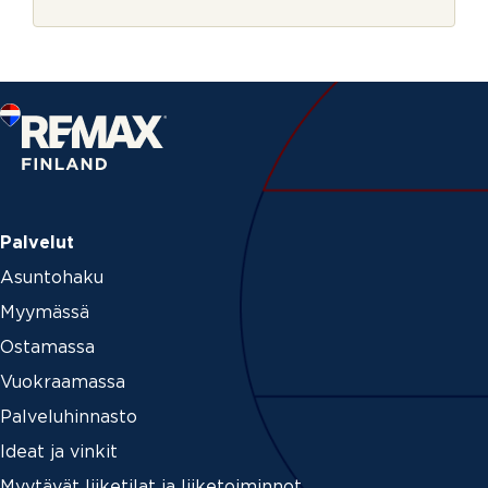
r
j
e
Palvelut
Asuntohaku
Myymässä
Ostamassa
Vuokraamassa
Palveluhinnasto
Ideat ja vinkit
Myytävät liiketilat ja liiketoiminnot