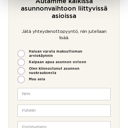
Autamme kaikissa
asunnonvaihtoon liittyvissä
asioissa
Jätä yhteydenottopyyntö, niin jutellaan
lisää.
M
M
Haluan varata maksuttoman
i
i
arviokäynnin
t
t
Kaipaan apua asunnon ostoon
e
e
Olen kiinnostunut asunnon
n
n
vuokrauksesta
v
M
Muu asia
o
i
i
t
N
m
e
i
m
n
m
e
M
i
P
o
i
*
u
l
t
h
l
e
e
P
a
n