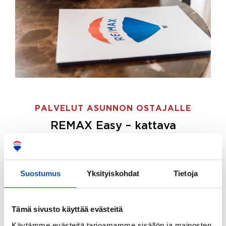
PALVELUT ASUNNON OSTAJALLE
REMAX Easy – kattava
palvelupaketti asunnon ostoon
REMAX Easy on palvelupakettimme asunnon
ostajille.
Tee ostotoimeksianto ja etsimme juuri
Suostumus
Yksityiskohdat
Tietoja
sinulle sopivan kodin, eikä sinun tarvitse nähdä
vaivaa sen löytämiseksi.
Tämä sivusto käyttää evästeitä
Hoidamme koko ostoprosessin puolestasi.
Käytämme evästeitä tarjoamamme sisällön ja mainosten