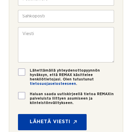
l
o
a
i
s
v
n
t
S
u
*
i
ä
k
n
h
s
u
k
V
i
m
ö
i
e
p
e
r
o
s
o
s
t
*
t
i
i
*
V
Lähettämällä yhteydenottopyynnön
a
hyväksyn, että REMAX käsittelee
henkilötietojasi. Olen tutustunut
h
tietosuojaselosteeseen
.
v
i
U
Haluan saada uutiskirjeellä tietoa REMAXin
s
u
palveluista liittyen asumiseen ja
t
kiinteistönvälitykseen.
t
u
i
s
s
*
k
LÄHETÄ VIESTI
i