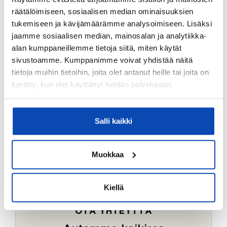
Ostotoimeksiantopalvelumme sopii myös esimerkiksi
räätälöimiseen, sosiaalisen median ominaisuuksien
sijoitus- ja vapaa-ajan asuntojen ostoon.
tukemiseen ja kävijämäärämme analysoimiseen. Lisäksi
jaamme sosiaalisen median, mainosalan ja analytiikka-
LUE LISÄÄ
alan kumppaneillemme tietoja siitä, miten käytät
sivustoamme. Kumppanimme voivat yhdistää näitä
tietoja muihin tietoihin, joita olet antanut heille tai joita on
kerätty, kun olet käyttänyt heidän palvelujaan.
Salli kaikki
Muokkaa
Kiellä
OTA YHTEYTTÄ