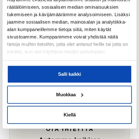
Ostotoimeksiantopalvelumme sopii myös esimerkiksi
räätälöimiseen, sosiaalisen median ominaisuuksien
sijoitus- ja vapaa-ajan asuntojen ostoon.
tukemiseen ja kävijämäärämme analysoimiseen. Lisäksi
jaamme sosiaalisen median, mainosalan ja analytiikka-
LUE LISÄÄ
alan kumppaneillemme tietoja siitä, miten käytät
sivustoamme. Kumppanimme voivat yhdistää näitä
tietoja muihin tietoihin, joita olet antanut heille tai joita on
kerätty, kun olet käyttänyt heidän palvelujaan.
Salli kaikki
Muokkaa
Kiellä
OTA YHTEYTTÄ