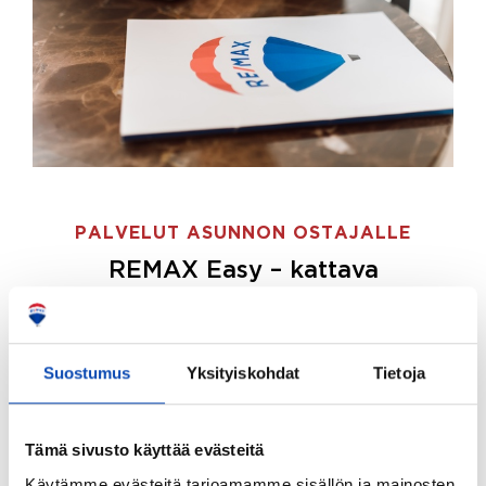
PALVELUT ASUNNON OSTAJALLE
REMAX Easy – kattava
palvelupaketti asunnon ostoon
REMAX Easy on palvelupakettimme asunnon
ostajille.
Tee ostotoimeksianto ja etsimme juuri
Suostumus
Yksityiskohdat
Tietoja
sinulle sopivan kodin, eikä sinun tarvitse nähdä
vaivaa sen löytämiseksi.
Tämä sivusto käyttää evästeitä
Hoidamme koko ostoprosessin puolestasi.
Käytämme evästeitä tarjoamamme sisällön ja mainosten