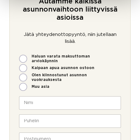
Autamme kaikissa
asunnonvaihtoon liittyvissä
asioissa
Jätä yhteydenottopyyntö, niin jutellaan
lisää.
M
Haluan varata maksuttoman
i
arviokäynnin
t
Kaipaan apua asunnon ostoon
e
Olen kiinnostunut asunnon
n
vuokrauksesta
v
Muu asia
o
i
N
m
i
m
m
e
i
P
o
*
u
l
h
l
e
P
a