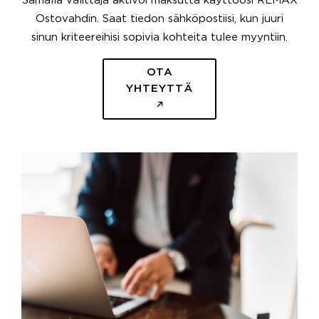
Samalla välittäjä aktivoi maksutta käyttöösi REMAX
Ostovahdin. Saat tiedon sähköpostiisi, kun juuri
sinun kriteereihisi sopivia kohteita tulee myyntiin.
OTA
YHTEYTTÄ