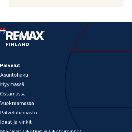
r
n
j
M
e
i
t
e
n
Palvelut
Asuntohaku
Myymässä
Ostamassa
Vuokraamassa
Palveluhinnasto
Ideat ja vinkit
Myytävät liiketilat ja liiketoiminnot