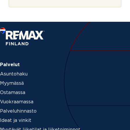
r
i
j
S
e
ä
h
k
ö
p
o
s
t
i
Palvelut
Asuntohaku
Myymässä
Ostamassa
Vuokraamassa
Palveluhinnasto
Ideat ja vinkit
Myytävät liiketilat ja liiketoiminnot