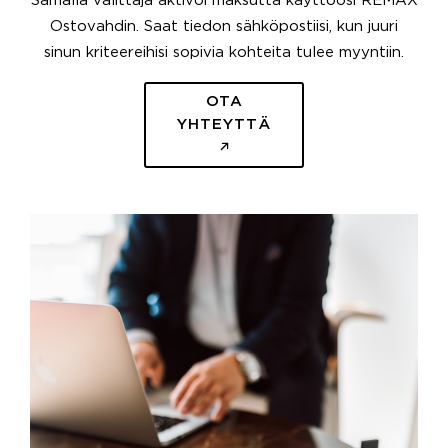
Samalla välittäjä aktivoi maksutta käyttöösi REMAX
Ostovahdin. Saat tiedon sähköpostiisi, kun juuri
sinun kriteereihisi sopivia kohteita tulee myyntiin.
OTA
YHTEYTTÄ