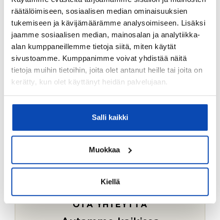
Ostotoimeksiantopalvelumme sopii myös esimerkiksi
räätälöimiseen, sosiaalisen median ominaisuuksien
sijoitus- ja vapaa-ajan asuntojen ostoon.
tukemiseen ja kävijämäärämme analysoimiseen. Lisäksi
jaamme sosiaalisen median, mainosalan ja analytiikka-
LUE LISÄÄ
alan kumppaneillemme tietoja siitä, miten käytät
sivustoamme. Kumppanimme voivat yhdistää näitä
tietoja muihin tietoihin, joita olet antanut heille tai joita on
kerätty, kun olet käyttänyt heidän palvelujaan.
Salli kaikki
Muokkaa
Kiellä
OTA YHTEYTTÄ