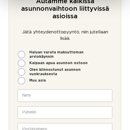
Autamme kaikissa
asunnonvaihtoon liittyvissä
asioissa
Jätä yhteydenottopyyntö, niin jutellaan
lisää.
M
Haluan varata maksuttoman
i
arviokäynnin
t
Kaipaan apua asunnon ostoon
e
Olen kiinnostunut asunnon
n
vuokrauksesta
v
Muu asia
o
i
N
m
i
m
m
e
i
P
o
*
u
l
h
l
e
P
a