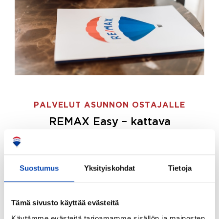
PALVELUT ASUNNON OSTAJALLE
REMAX Easy – kattava
palvelupaketti asunnon ostoon
REMAX Easy on palvelupakettimme asunnon
ostajille.
Tee ostotoimeksianto ja etsimme juuri
Suostumus
Yksityiskohdat
Tietoja
sinulle sopivan kodin, eikä sinun tarvitse nähdä
vaivaa sen löytämiseksi.
Tämä sivusto käyttää evästeitä
Hoidamme koko ostoprosessin puolestasi.
Käytämme evästeitä tarjoamamme sisällön ja mainosten