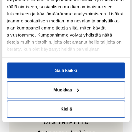
Ostotoimeksiantopalvelumme sopii myös esimerkiksi
räätälöimiseen, sosiaalisen median ominaisuuksien
sijoitus- ja vapaa-ajan asuntojen ostoon.
tukemiseen ja kävijämäärämme analysoimiseen. Lisäksi
jaamme sosiaalisen median, mainosalan ja analytiikka-
LUE LISÄÄ
alan kumppaneillemme tietoja siitä, miten käytät
sivustoamme. Kumppanimme voivat yhdistää näitä
tietoja muihin tietoihin, joita olet antanut heille tai joita on
kerätty, kun olet käyttänyt heidän palvelujaan.
Salli kaikki
Muokkaa
Kiellä
OTA YHTEYTTÄ