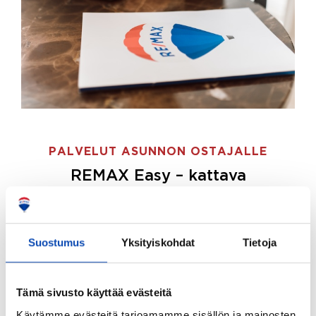
PALVELUT ASUNNON OSTAJALLE
REMAX Easy – kattava
palvelupaketti asunnon ostoon
REMAX Easy on palvelupakettimme asunnon
ostajille.
Tee ostotoimeksianto ja etsimme juuri
Suostumus
Yksityiskohdat
Tietoja
sinulle sopivan kodin, eikä sinun tarvitse nähdä
vaivaa sen löytämiseksi.
Tämä sivusto käyttää evästeitä
Hoidamme koko ostoprosessin puolestasi.
Käytämme evästeitä tarjoamamme sisällön ja mainosten