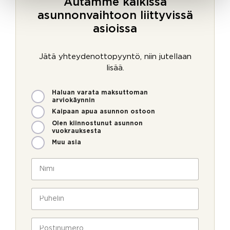
Autamme kaikissa
asunnonvaihtoon liittyvissä
asioissa
Jätä yhteydenottopyyntö, niin jutellaan
lisää.
M
Haluan varata maksuttoman
i
arviokäynnin
t
Kaipaan apua asunnon ostoon
e
Olen kiinnostunut asunnon
n
vuokrauksesta
v
Muu asia
o
i
N
m
i
m
m
e
i
P
o
*
u
l
h
l
e
P
a