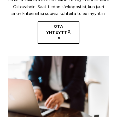
Samalla välittäjä aktivoi maksutta käyttöösi REMAX
Ostovahdin. Saat tiedon sähköpostiisi, kun juuri
sinun kriteereihisi sopivia kohteita tulee myyntiin.
OTA
YHTEYTTÄ