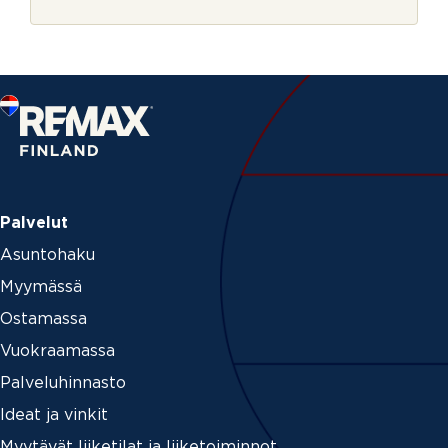
r
j
e
Palvelut
Asuntohaku
Myymässä
Ostamassa
Vuokraamassa
Palveluhinnasto
Ideat ja vinkit
Myytävät liiketilat ja liiketoiminnot