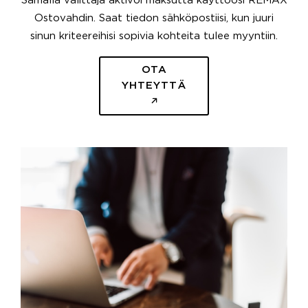
Samalla välittäjä aktivoi maksutta käyttöösi REMAX
Ostovahdin. Saat tiedon sähköpostiisi, kun juuri
sinun kriteereihisi sopivia kohteita tulee myyntiin.
OTA
YHTEYTTÄ