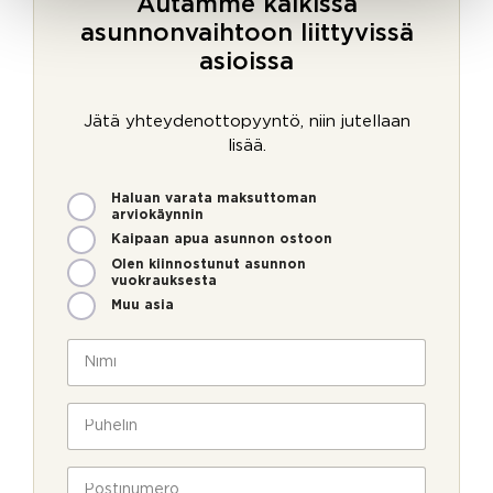
Autamme kaikissa
asunnonvaihtoon liittyvissä
asioissa
Jätä yhteydenottopyyntö, niin jutellaan
lisää.
M
Haluan varata maksuttoman
i
arviokäynnin
t
Kaipaan apua asunnon ostoon
e
Olen kiinnostunut asunnon
n
vuokrauksesta
v
Muu asia
o
i
N
m
i
m
m
e
i
P
o
*
u
l
h
M
l
e
P
i
a