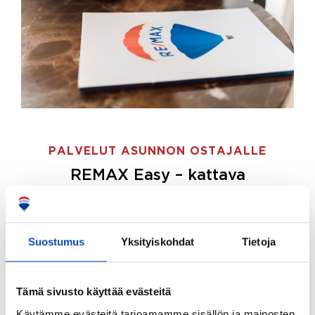
PALVELUT ASUNNON OSTAJALLE
REMAX Easy – kattava
palvelupaketti asunnon ostoon
REMAX Easy on palvelupakettimme asunnon
ostajille.
Tee ostotoimeksianto ja etsimme juuri
Suostumus
Yksityiskohdat
Tietoja
sinulle sopivan kodin, eikä sinun tarvitse nähdä
vaivaa sen löytämiseksi.
Tämä sivusto käyttää evästeitä
Hoidamme koko ostoprosessin puolestasi.
Käytämme evästeitä tarjoamamme sisällön ja mainosten