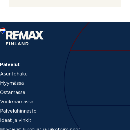
r
j
e
Palvelut
Asuntohaku
Myymässä
Ostamassa
Vuokraamassa
Palveluhinnasto
Ideat ja vinkit
Myytävät liiketilat ja liiketoiminnot