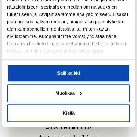
Ostotoimeksiantopalvelumme sopii myös esimerkiksi
räätälöimiseen, sosiaalisen median ominaisuuksien
sijoitus- ja vapaa-ajan asuntojen ostoon.
tukemiseen ja kävijämäärämme analysoimiseen. Lisäksi
jaamme sosiaalisen median, mainosalan ja analytiikka-
LUE LISÄÄ
alan kumppaneillemme tietoja siitä, miten käytät
sivustoamme. Kumppanimme voivat yhdistää näitä
tietoja muihin tietoihin, joita olet antanut heille tai joita on
kerätty, kun olet käyttänyt heidän palvelujaan.
Salli kaikki
Muokkaa
Kiellä
OTA YHTEYTTÄ