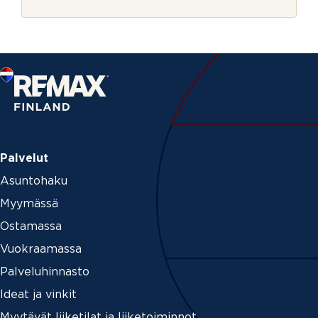
r
t
j
_
e
i
d
v
o
i
m
m
e
Palvelut
Asuntohaku
Myymässä
Ostamassa
Vuokraamassa
Palveluhinnasto
Ideat ja vinkit
Myytävät liiketilat ja liiketoiminnot