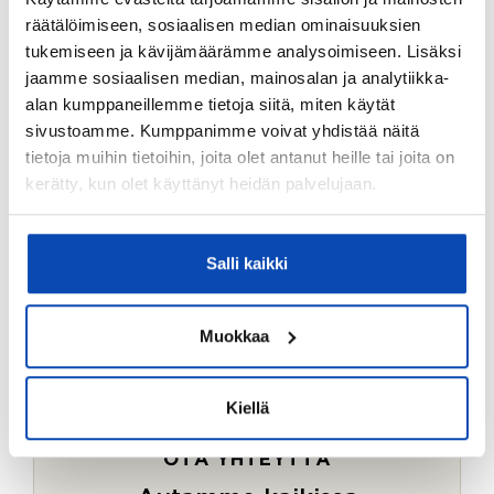
Ostotoimeksiantopalvelumme sopii myös esimerkiksi
räätälöimiseen, sosiaalisen median ominaisuuksien
sijoitus- ja vapaa-ajan asuntojen ostoon.
tukemiseen ja kävijämäärämme analysoimiseen. Lisäksi
jaamme sosiaalisen median, mainosalan ja analytiikka-
LUE LISÄÄ
alan kumppaneillemme tietoja siitä, miten käytät
sivustoamme. Kumppanimme voivat yhdistää näitä
tietoja muihin tietoihin, joita olet antanut heille tai joita on
kerätty, kun olet käyttänyt heidän palvelujaan.
Salli kaikki
Muokkaa
Kiellä
OTA YHTEYTTÄ