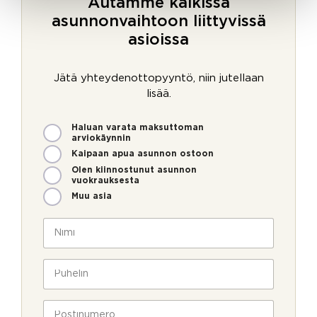
Autamme kaikissa
asunnonvaihtoon liittyvissä
asioissa
Jätä yhteydenottopyyntö, niin jutellaan
lisää.
M
Haluan varata maksuttoman
i
arviokäynnin
t
Kaipaan apua asunnon ostoon
e
Olen kiinnostunut asunnon
n
vuokrauksesta
v
Muu asia
o
i
N
m
i
m
m
e
i
P
o
*
u
l
h
l
e
P
a