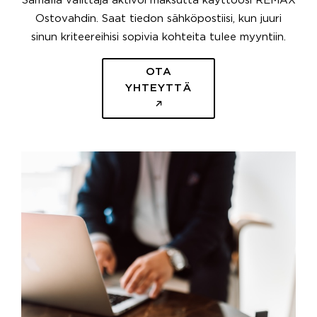
Samalla välittäjä aktivoi maksutta käyttöösi REMAX
Ostovahdin. Saat tiedon sähköpostiisi, kun juuri
sinun kriteereihisi sopivia kohteita tulee myyntiin.
OTA
YHTEYTTÄ