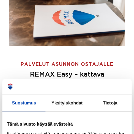
PALVELUT ASUNNON OSTAJALLE
REMAX Easy – kattava
palvelupaketti asunnon ostoon
REMAX Easy on palvelupakettimme asunnon
ostajille.
Tee ostotoimeksianto ja etsimme juuri
Suostumus
Yksityiskohdat
Tietoja
sinulle sopivan kodin, eikä sinun tarvitse nähdä
vaivaa sen löytämiseksi.
Tämä sivusto käyttää evästeitä
Hoidamme koko ostoprosessin puolestasi.
Käytämme evästeitä tarjoamamme sisällön ja mainosten