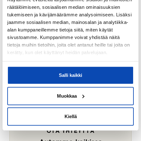
Ostotoimeksiantopalvelumme sopii myös esimerkiksi
räätälöimiseen, sosiaalisen median ominaisuuksien
sijoitus- ja vapaa-ajan asuntojen ostoon.
tukemiseen ja kävijämäärämme analysoimiseen. Lisäksi
jaamme sosiaalisen median, mainosalan ja analytiikka-
LUE LISÄÄ
alan kumppaneillemme tietoja siitä, miten käytät
sivustoamme. Kumppanimme voivat yhdistää näitä
tietoja muihin tietoihin, joita olet antanut heille tai joita on
kerätty, kun olet käyttänyt heidän palvelujaan.
Salli kaikki
Muokkaa
Kiellä
OTA YHTEYTTÄ