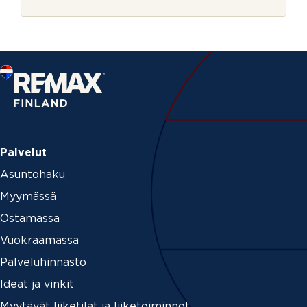
r
m
j
e
e
Palvelut
Asuntohaku
Myymässä
Ostamassa
Vuokraamassa
Palveluhinnasto
Ideat ja vinkit
Myytävät liiketilat ja liiketoiminnot