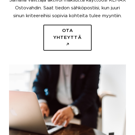
Samalla välittäjä aktivoi maksutta käyttöösi REMAX
Ostovahdin. Saat tiedon sähköpostiisi, kun juuri
sinun kriteereihisi sopivia kohteita tulee myyntiin.
OTA
YHTEYTTÄ