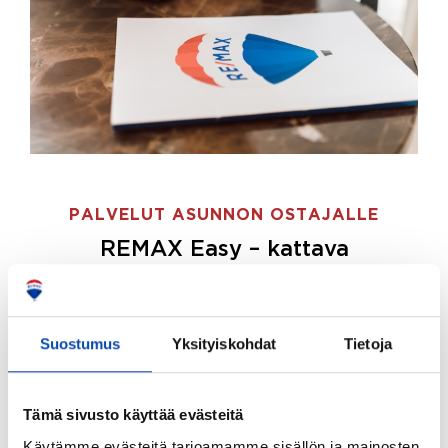
PALVELUT ASUNNON OSTAJALLE
REMAX Easy – kattava
palvelupaketti asunnon ostoon
REMAX Easy on palvelupakettimme asunnon
ostajille.
Tee ostotoimeksianto ja etsimme juuri
Suostumus
Yksityiskohdat
Tietoja
sinulle sopivan kodin, eikä sinun tarvitse nähdä
vaivaa sen löytämiseksi.
Tämä sivusto käyttää evästeitä
Hoidamme koko ostoprosessin puolestasi.
Käytämme evästeitä tarjoamamme sisällön ja mainosten