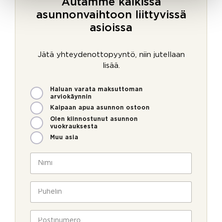
Autamme kaikissa
asunnonvaihtoon liittyvissä
asioissa
Jätä yhteydenottopyyntö, niin jutellaan
lisää.
M
Haluan varata maksuttoman
i
arviokäynnin
t
Kaipaan apua asunnon ostoon
e
Olen kiinnostunut asunnon
n
vuokrauksesta
v
Muu asia
o
i
N
m
i
m
m
e
i
P
o
*
u
l
h
l
e
P
a