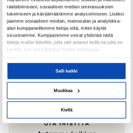
Ostotoimeksiantopalvelumme sopii myös esimerkiksi
räätälöimiseen, sosiaalisen median ominaisuuksien
sijoitus- ja vapaa-ajan asuntojen ostoon.
tukemiseen ja kävijämäärämme analysoimiseen. Lisäksi
jaamme sosiaalisen median, mainosalan ja analytiikka-
LUE LISÄÄ
alan kumppaneillemme tietoja siitä, miten käytät
sivustoamme. Kumppanimme voivat yhdistää näitä
tietoja muihin tietoihin, joita olet antanut heille tai joita on
kerätty, kun olet käyttänyt heidän palvelujaan.
Salli kaikki
Muokkaa
Kiellä
OTA YHTEYTTÄ