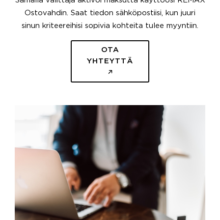
Samalla välittäjä aktivoi maksutta käyttöösi REMAX
Ostovahdin. Saat tiedon sähköpostiisi, kun juuri
sinun kriteereihisi sopivia kohteita tulee myyntiin.
OTA
YHTEYTTÄ