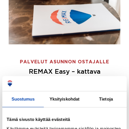
PALVELUT ASUNNON OSTAJALLE
REMAX Easy – kattava
palvelupaketti asunnon ostoon
REMAX Easy on palvelupakettimme asunnon
ostajille.
Tee ostotoimeksianto ja etsimme juuri
Suostumus
Yksityiskohdat
Tietoja
sinulle sopivan kodin, eikä sinun tarvitse nähdä
vaivaa sen löytämiseksi.
Tämä sivusto käyttää evästeitä
Hoidamme koko ostoprosessin puolestasi.
Käytämme evästeitä tarjoamamme sisällön ja mainosten