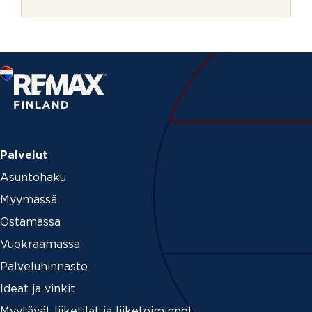
r
j
e
Palvelut
Asuntohaku
Myymässä
Ostamassa
Vuokraamassa
Palveluhinnasto
Ideat ja vinkit
Myytävät liiketilat ja liiketoiminnot