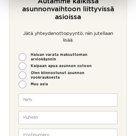
Autamme kaikissa
asunnonvaihtoon liittyvissä
asioissa
Jätä yhteydenottopyyntö, niin jutellaan
lisää.
M
Haluan varata maksuttoman
i
arviokäynnin
t
Kaipaan apua asunnon ostoon
e
Olen kiinnostunut asunnon
n
vuokrauksesta
v
Muu asia
o
i
N
m
i
m
m
e
i
P
o
*
u
l
h
l
e
P
a