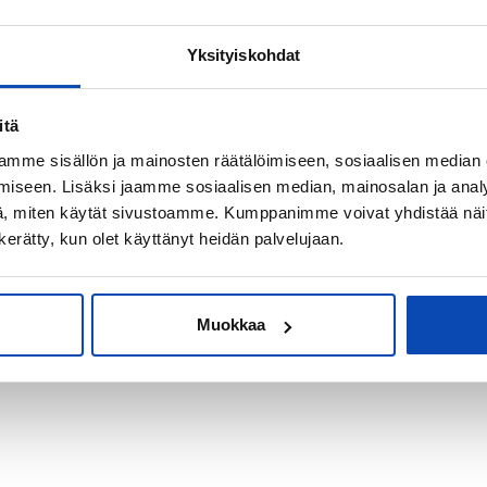
Yksityiskohdat
kiksi sijoitus-
itä
mme sisällön ja mainosten räätälöimiseen, sosiaalisen median
iseen. Lisäksi jaamme sosiaalisen median, mainosalan ja analy
, miten käytät sivustoamme. Kumppanimme voivat yhdistää näitä t
n kerätty, kun olet käyttänyt heidän palvelujaan.
Muokkaa