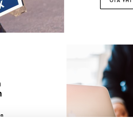
OTA YH
a
n
on
uuri sinulle
ivaa sen