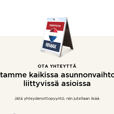
OTA YHTEYTTÄ
tamme kaikissa asunnonvaiht
liittyvissä asioissa
Jätä yhteydenottopyyntö, niin jutellaan lisää.