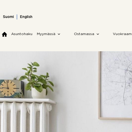
Skip
to
content
Suomi
English
Asuntohaku
Myymässä
Ostamassa
Vuokraam