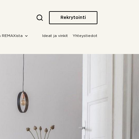
Rekrytointi
a REMAXista
Ideat ja vinkit
Yhteystiedot