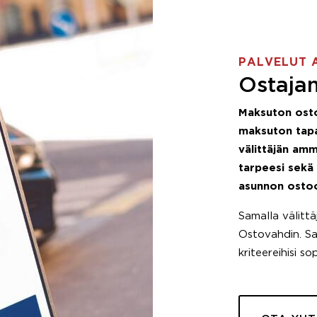
PALVELUT 
Ostajan
Maksuton ost
maksuton tapa
välittäjän amm
tarpeesi sekä
asunnon osto
Samalla välitt
Ostovahdin. Saa
kriteereihisi so