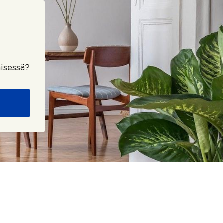
isessä?