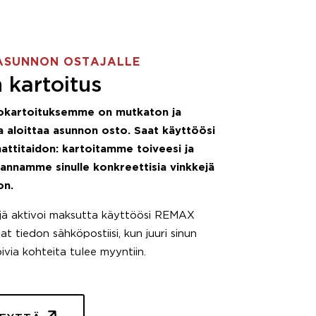
ASUNNON OSTAJALLE
 kartoitus
okartoituksemme on mutkaton ja
 aloittaa asunnon osto. Saat käyttöösi
attitaidon: kartoitamme toiveesi ja
 annamme sinulle konkreettisia vinkkejä
on.
äjä aktivoi maksutta käyttöösi REMAX
t tiedon sähköpostiisi, kun juuri sinun
pivia kohteita tulee myyntiin.