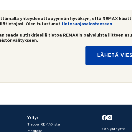
ttämällä yhteydenottopyynnön hyväksyn, että REMAX käsitt
ilötietojasi. Olen tutustunut
tietosuojaselosteeseen
.
an saada uutiskirjeellä tietoa REMAXin palveluista liittyen as
teistönvälitykseen.
LÄHETÄ VIES
Yritys
Tietoa REMAXista
Ota yhteyttä
Medialle