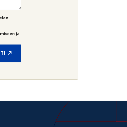
elee
umiseen ja
TI