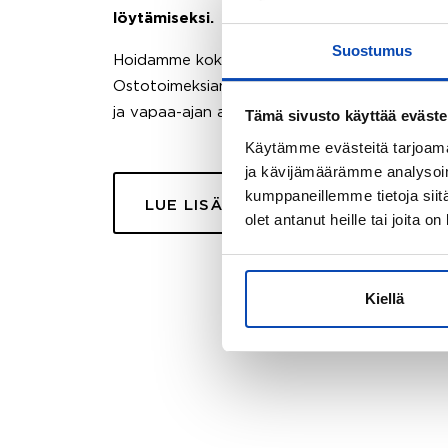
löytämiseksi.
Suostumus
Hoidamme koko ostoprosessin puolestasi.
Ostotoimeksiantopalvelumme sopii myös esimer
ja vapaa-ajan asuntojen ostoon.
Tämä sivusto käyttää eväste
Käytämme evästeitä tarjoama
ja kävijämäärämme analysoim
kumppaneillemme tietoja siitä
LUE LISÄÄ
olet antanut heille tai joita o
Kiellä