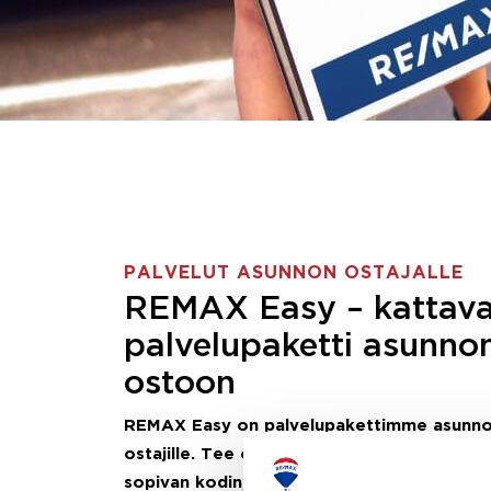
PALVELUT ASUNNON OSTAJALLE
REMAX Easy – kattav
palvelupaketti asunno
ostoon
REMAX Easy on palvelupakettimme asunn
ostajille.
Tee ostotoimeksianto ja etsimme j
sopivan kodin, eikä sinun tarvitse nähdä va