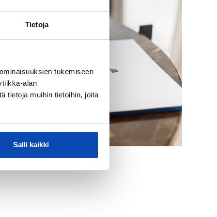
Tietoja
 ominaisuuksien tukemiseen
tiikka-alan
ietoja muihin tietoihin, joita
Salli kaikki