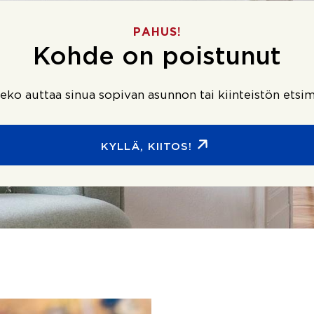
PAHUS!
Kohde on poistunut
ko auttaa sinua sopivan asunnon tai kiinteistön etsim
KYLLÄ, KIITOS!