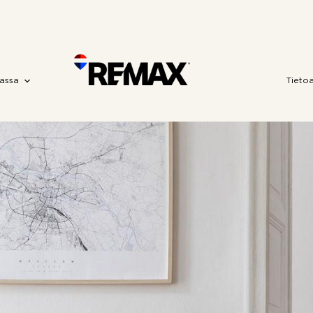
assa
Tieto