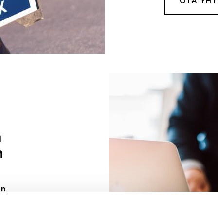
OTA YH
a
n
on
uuri sinulle
ivaa sen