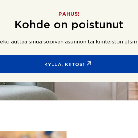
PAHUS!
Kohde on poistunut
ko auttaa sinua sopivan asunnon tai kiinteistön etsim
KYLLÄ, KIITOS!