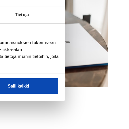
Tietoja
 ominaisuuksien tukemiseen
tiikka-alan
ietoja muihin tietoihin, joita
Salli kaikki