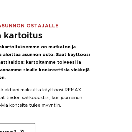
ASUNNON OSTAJALLE
 kartoitus
okartoituksemme on mutkaton ja
 aloittaa asunnon osto. Saat käyttöösi
attitaidon: kartoitamme toiveesi ja
 annamme sinulle konkreettisia vinkkejä
on.
äjä aktivoi maksutta käyttöösi REMAX
t tiedon sähköpostiisi, kun juuri sinun
pivia kohteita tulee myyntiin.