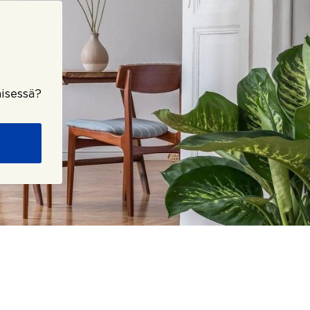
isessä?