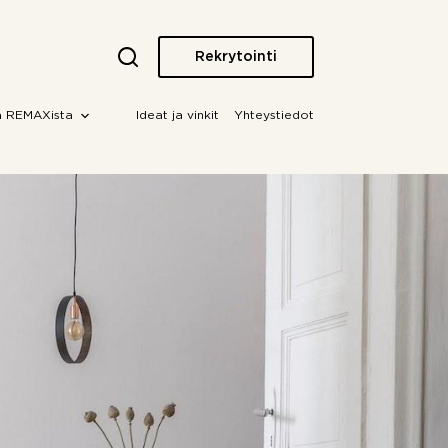
Rekrytointi
a REMAXista
Ideat ja vinkit
Yhteystiedot