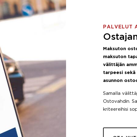
PALVELUT 
Ostajan
Maksuton ost
maksuton tapa
välittäjän amm
tarpeesi sekä
asunnon osto
Samalla välitt
Ostovahdin. Saa
kriteereihisi so