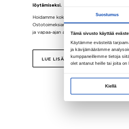
löytämiseksi.
Suostumus
Hoidamme koko ostoprosessin puolestasi.
Ostotoimeksiantopalvelumme sopii myös esimer
ja vapaa-ajan asuntojen ostoon.
Tämä sivusto käyttää eväste
Käytämme evästeitä tarjoama
ja kävijämäärämme analysoim
kumppaneillemme tietoja siitä
LUE LISÄÄ
olet antanut heille tai joita o
Kiellä