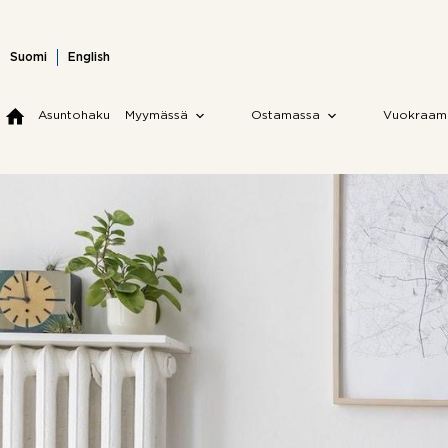
Skip
to
content
Suomi
English
Asuntohaku
Myymässä
Ostamassa
Vuokraam