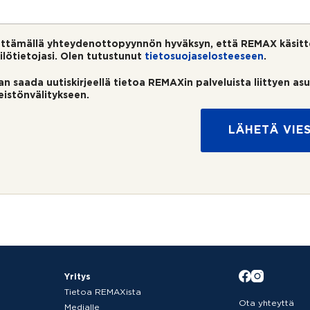
ttämällä yhteydenottopyynnön hyväksyn, että REMAX käsitt
ilötietojasi. Olen tutustunut
tietosuojaselosteeseen
.
an saada uutiskirjeellä tietoa REMAXin palveluista liittyen as
teistönvälitykseen.
LÄHETÄ VIES
Yritys
Tietoa REMAXista
Ota yhteyttä
Medialle