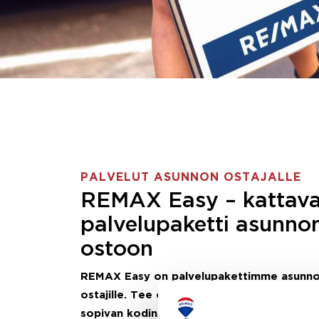
PALVELUT ASUNNON OSTAJALLE
REMAX Easy – kattav
palvelupaketti asunno
ostoon
REMAX Easy on palvelupakettimme asunn
ostajille.
Tee ostotoimeksianto ja etsimme j
sopivan kodin, eikä sinun tarvitse nähdä va