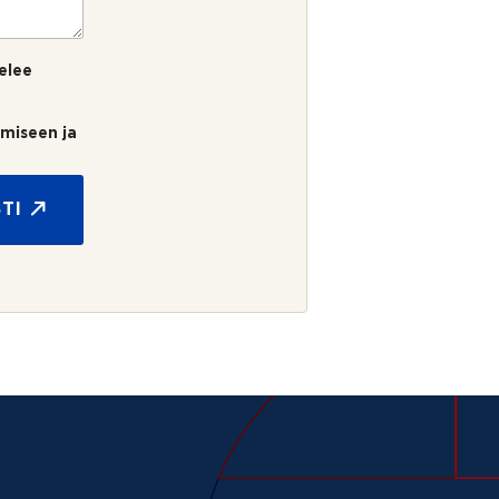
elee
umiseen ja
TI