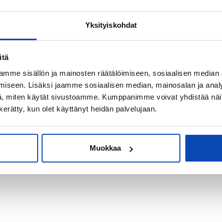
Yksityiskohdat
kiksi sijoitus-
itä
mme sisällön ja mainosten räätälöimiseen, sosiaalisen median
iseen. Lisäksi jaamme sosiaalisen median, mainosalan ja analy
, miten käytät sivustoamme. Kumppanimme voivat yhdistää näitä t
n kerätty, kun olet käyttänyt heidän palvelujaan.
Muokkaa