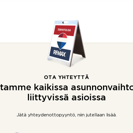
OTA YHTEYTTÄ
tamme kaikissa asunnonvaiht
liittyvissä asioissa
Jätä yhteydenottopyyntö, niin jutellaan lisää.