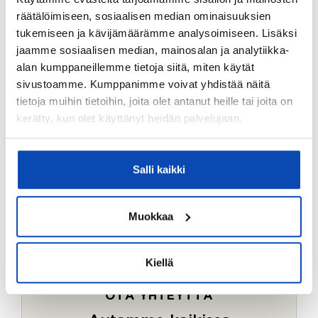
Ostotoimeksiantopalvelumme sopii myös esimerkiksi
räätälöimiseen, sosiaalisen median ominaisuuksien
sijoitus- ja vapaa-ajan asuntojen ostoon.
tukemiseen ja kävijämäärämme analysoimiseen. Lisäksi
jaamme sosiaalisen median, mainosalan ja analytiikka-
LUE LISÄÄ
alan kumppaneillemme tietoja siitä, miten käytät
sivustoamme. Kumppanimme voivat yhdistää näitä
tietoja muihin tietoihin, joita olet antanut heille tai joita on
kerätty, kun olet käyttänyt heidän palvelujaan.
Salli kaikki
Muokkaa
Kiellä
OTA YHTEYTTÄ