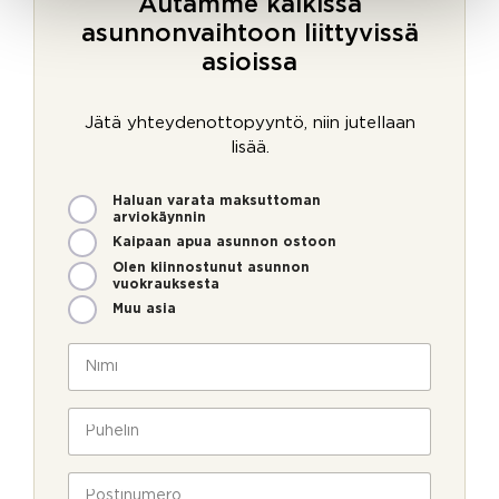
Autamme kaikissa
asunnonvaihtoon liittyvissä
asioissa
Jätä yhteydenottopyyntö, niin jutellaan
lisää.
M
Haluan varata maksuttoman
i
arviokäynnin
t
Kaipaan apua asunnon ostoon
e
Olen kiinnostunut asunnon
n
vuokrauksesta
v
Muu asia
o
i
N
m
i
m
m
e
i
P
o
*
u
l
h
l
e
P
a