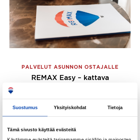
PALVELUT ASUNNON OSTAJALLE
REMAX Easy – kattava
palvelupaketti asunnon ostoon
REMAX Easy on palvelupakettimme asunnon
ostajille.
Tee ostotoimeksianto ja etsimme juuri
Suostumus
Yksityiskohdat
Tietoja
sinulle sopivan kodin, eikä sinun tarvitse nähdä
vaivaa sen löytämiseksi.
Tämä sivusto käyttää evästeitä
Hoidamme koko ostoprosessin puolestasi.
Käytämme evästeitä tarjoamamme sisällön ja mainosten