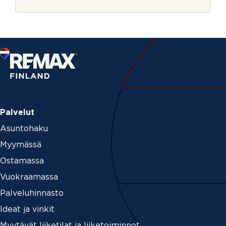
r
t
j
i
e
Palvelut
Asuntohaku
Myymässä
Ostamassa
Vuokraamassa
Palveluhinnasto
Ideat ja vinkit
Myytävät liiketilat ja liiketoiminnot