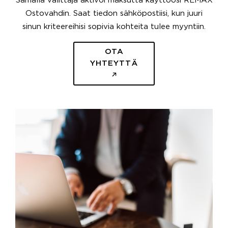
Samalla välittäjä aktivoi maksutta käyttöösi REMAX
Ostovahdin. Saat tiedon sähköpostiisi, kun juuri
sinun kriteereihisi sopivia kohteita tulee myyntiin.
OTA
YHTEYTTÄ