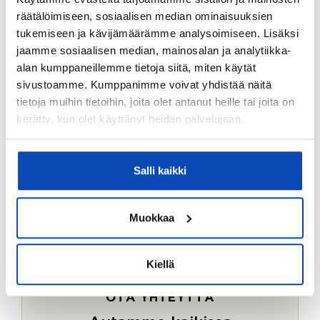
Ostotoimeksiantopalvelumme sopii myös esimerkiksi
räätälöimiseen, sosiaalisen median ominaisuuksien
sijoitus- ja vapaa-ajan asuntojen ostoon.
tukemiseen ja kävijämäärämme analysoimiseen. Lisäksi
jaamme sosiaalisen median, mainosalan ja analytiikka-
LUE LISÄÄ
alan kumppaneillemme tietoja siitä, miten käytät
sivustoamme. Kumppanimme voivat yhdistää näitä
tietoja muihin tietoihin, joita olet antanut heille tai joita on
kerätty, kun olet käyttänyt heidän palvelujaan.
Salli kaikki
Muokkaa
Kiellä
OTA YHTEYTTÄ