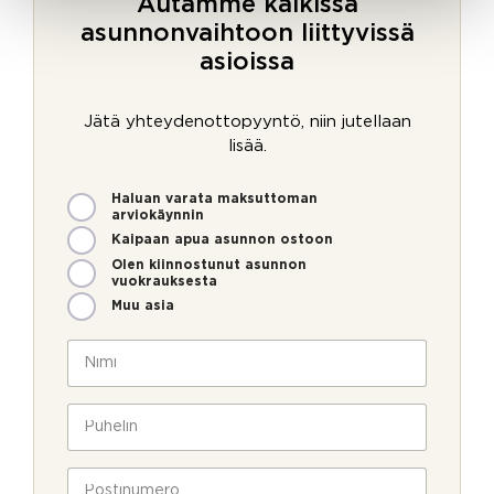
Autamme kaikissa
asunnonvaihtoon liittyvissä
asioissa
Jätä yhteydenottopyyntö, niin jutellaan
lisää.
M
Haluan varata maksuttoman
i
arviokäynnin
t
Kaipaan apua asunnon ostoon
e
Olen kiinnostunut asunnon
n
vuokrauksesta
v
Muu asia
o
V
i
N
i
m
i
e
m
m
s
e
i
P
t
o
*
u
i
l
h
a
l
e
P
v
a