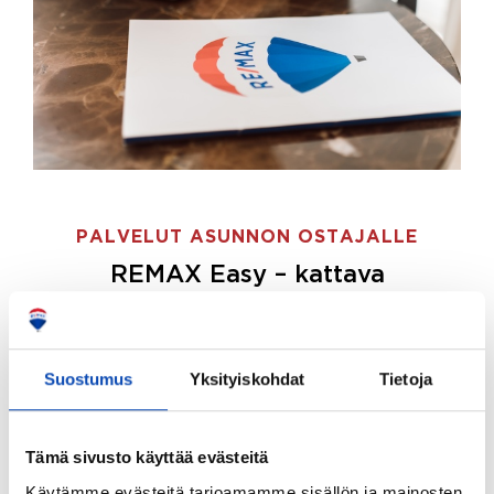
PALVELUT ASUNNON OSTAJALLE
REMAX Easy – kattava
palvelupaketti asunnon ostoon
REMAX Easy on palvelupakettimme asunnon
ostajille.
Tee ostotoimeksianto ja etsimme juuri
Suostumus
Yksityiskohdat
Tietoja
sinulle sopivan kodin, eikä sinun tarvitse nähdä
vaivaa sen löytämiseksi.
Tämä sivusto käyttää evästeitä
Hoidamme koko ostoprosessin puolestasi.
Käytämme evästeitä tarjoamamme sisällön ja mainosten