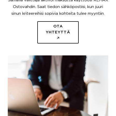
Samalla välittäjä aktivoi maksutta käyttöösi REMAX
Ostovahdin. Saat tiedon sähköpostiisi, kun juuri
sinun kriteereihisi sopivia kohteita tulee myyntiin.
OTA
YHTEYTTÄ