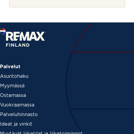
r
j
e
Palvelut
Asuntohaku
Myymässä
Ostamassa
Vuokraamassa
Palveluhinnasto
Ideat ja vinkit
Myytävät liiketilat ja liiketoiminnot