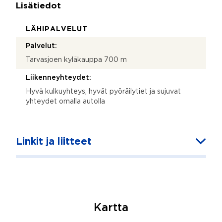
Lisätiedot
LÄHIPALVELUT
Palvelut:
Tarvasjoen kyläkauppa 700 m
Liikenneyhteydet:
Hyvä kulkuyhteys, hyvät pyöräilytiet ja sujuvat
yhteydet omalla autolla
Linkit ja liitteet
Kartta