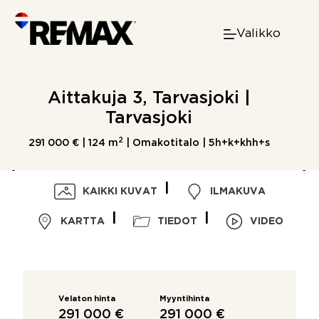
Skip
to
Valikko
content
Aittakuja 3, Tarvasjoki |
Tarvasjoki
2
291 000 € |
124 m
| Omakotitalo | 5h+k+khh+s
KAIKKI KUVAT
ILMAKUVA
KARTTA
TIEDOT
VIDEO
Velaton hinta
Myyntihinta
291 000 €
291 000 €