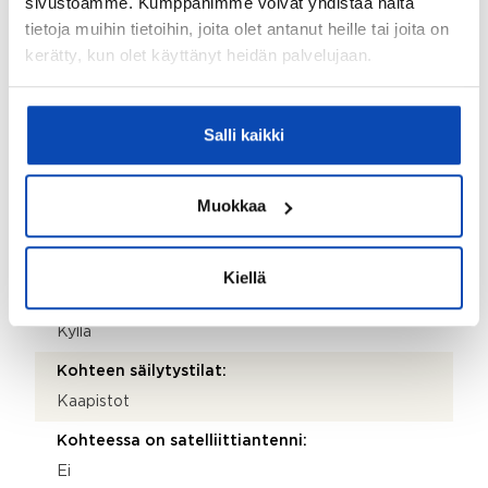
sivustoamme. Kumppanimme voivat yhdistää näitä
Makuuhuoneiden lukumäärä:
tietoja muihin tietoihin, joita olet antanut heille tai joita on
kerätty, kun olet käyttänyt heidän palvelujaan.
4
Lattiamateriaalit:
Laminaatti
Salli kaikki
Seinämateriaalit:
Maali ja tapetti
Muokkaa
Takkatiedot:
Takkavaraus
Kiellä
Terassi:
Kyllä
Kohteen säilytystilat:
Kaapistot
Kohteessa on satelliittiantenni:
Ei