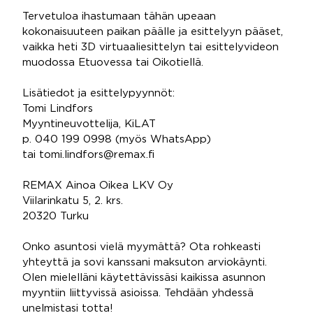
Tervetuloa ihastumaan tähän upeaan
kokonaisuuteen paikan päälle ja esittelyyn pääset,
vaikka heti 3D virtuaaliesittelyn tai esittelyvideon
muodossa Etuovessa tai Oikotiellä.
Lisätiedot ja esittelypyynnöt:
Tomi Lindfors
Myyntineuvottelija, KiLAT
p. 040 199 0998 (myös WhatsApp)
tai tomi.lindfors@remax.fi
REMAX Ainoa Oikea LKV Oy
Viilarinkatu 5, 2. krs.
20320 Turku
Onko asuntosi vielä myymättä? Ota rohkeasti
yhteyttä ja sovi kanssani maksuton arviokäynti.
Olen mielelläni käytettävissäsi kaikissa asunnon
myyntiin liittyvissä asioissa. Tehdään yhdessä
unelmistasi totta!