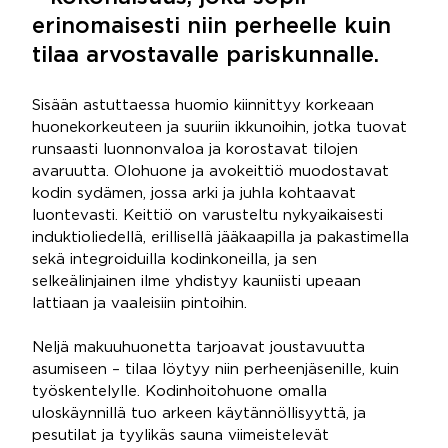
erinomaisesti niin perheelle kuin
tilaa arvostavalle pariskunnalle.
Sisään astuttaessa huomio kiinnittyy korkeaan
huonekorkeuteen ja suuriin ikkunoihin, jotka tuovat
runsaasti luonnonvaloa ja korostavat tilojen
avaruutta. Olohuone ja avokeittiö muodostavat
kodin sydämen, jossa arki ja juhla kohtaavat
luontevasti. Keittiö on varusteltu nykyaikaisesti
induktioliedellä, erillisellä jääkaapilla ja pakastimella
sekä integroiduilla kodinkoneilla, ja sen
selkeälinjainen ilme yhdistyy kauniisti upeaan
lattiaan ja vaaleisiin pintoihin.
Neljä makuuhuonetta tarjoavat joustavuutta
asumiseen – tilaa löytyy niin perheenjäsenille, kuin
työskentelylle. Kodinhoitohuone omalla
uloskäynnillä tuo arkeen käytännöllisyyttä, ja
pesutilat ja tyylikäs sauna viimeistelevät