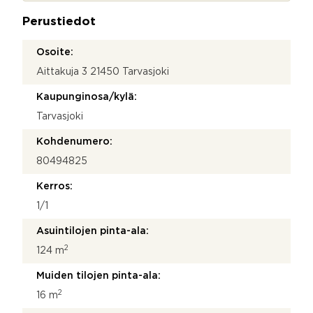
a
Perustiedot
*
Osoite:
Aittakuja 3 21450 Tarvasjoki
Kaupunginosa/kylä:
Tarvasjoki
Kohdenumero:
80494825
Kerros:
1/1
Asuintilojen pinta-ala:
2
124 m
Muiden tilojen pinta-ala:
2
16 m