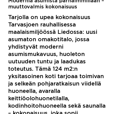
Modernia asumista parhaimmillaan –
muuttovalmis kokonaisuus
Tarjolla on upea kokonaisuus
Tarvasjoen rauhallisessa
maalaismiljöössä Liedossa: uusi
asumaton omakotitalo, jossa
yhdistyvät moderni
asumismukavuus, huoleton
uutuuden tuntu ja laadukas
toteutus. Tämä 124 m2:n
yksitasoinen koti tarjoaa toimivan
ja selkeän pohjaratkaisun viidellä
huoneella, avaralla
keittiöolohuonetilalla,
kodinhoitohuoneella sekä saunalla
– kokonaisuus, joka sopii