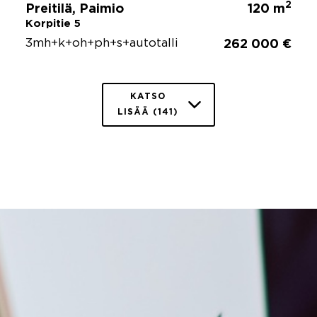
2
Preitilä, Paimio
120 m
Korpitie 5
3mh+k+oh+ph+s+autotalli
262 000 €
KATSO
LISÄÄ (141)