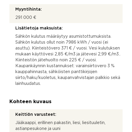
Myyntihinta:
291 000 €
Lisätietoja maksuista:
Sähkön kulutus määräytyy asumistottumuksista.
Sähkön kulutus ollut noin 7986 kWh / vuosi (ei
asuttu). Kiinteistövero 371 € / vuosi. Vesi kulutuksen
mukaan käyttövesi 2,85 €/m3 ja jätevesi 2,99 €/m3..
Kiinteistön jätehuolto noin 225 € / vuosi.
Kaupankäynnin kustannukset: varainsiirtovero 3 %
kauppahinnasta, sähköisten panttikirjojen
siirto/haku/kuoletus, kaupanvahvistajan palkkio sekä
lainhuudatus.
Kohteen kuvaus
Keittiön varusteet:
Jääkaappi, erillinen pakastin, liesi, liesituuletin,
astianpesukone ja uuni