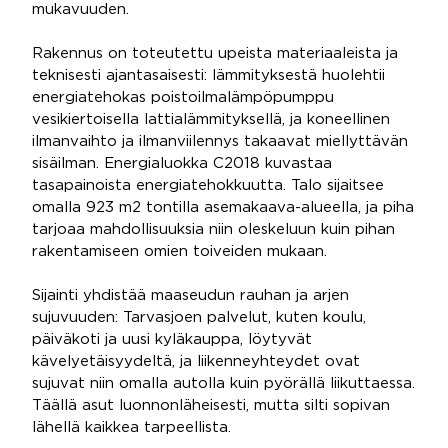
mukavuuden.
Rakennus on toteutettu upeista materiaaleista ja
teknisesti ajantasaisesti: lämmityksestä huolehtii
energiatehokas poistoilmalämpöpumppu
vesikiertoisella lattialämmityksellä, ja koneellinen
ilmanvaihto ja ilmanviilennys takaavat miellyttävän
sisäilman. Energialuokka C2018 kuvastaa
tasapainoista energiatehokkuutta. Talo sijaitsee
omalla 923 m2 tontilla asemakaava-alueella, ja piha
tarjoaa mahdollisuuksia niin oleskeluun kuin pihan
rakentamiseen omien toiveiden mukaan.
Sijainti yhdistää maaseudun rauhan ja arjen
sujuvuuden: Tarvasjoen palvelut, kuten koulu,
päiväkoti ja uusi kyläkauppa, löytyvät
kävelyetäisyydeltä, ja liikenneyhteydet ovat
sujuvat niin omalla autolla kuin pyörällä liikuttaessa.
Täällä asut luonnonläheisesti, mutta silti sopivan
lähellä kaikkea tarpeellista.