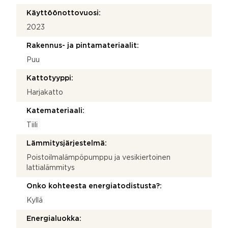
Käyttöönottovuosi:
2023
Rakennus- ja pintamateriaalit:
Puu
Kattotyyppi:
Harjakatto
Katemateriaali:
Tiili
Lämmitysjärjestelmä:
Poistoilmalämpöpumppu ja vesikiertoinen
lattialämmitys
Onko kohteesta energiatodistusta?:
Kyllä
Energialuokka: