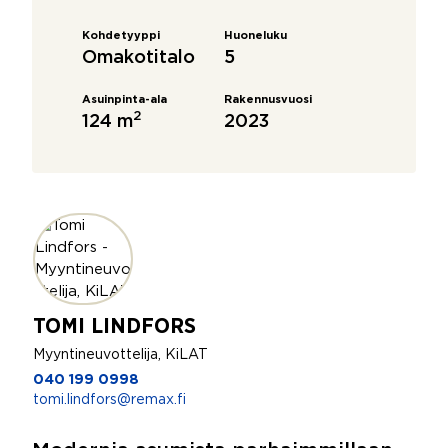
Kohdetyyppi
Huoneluku
Omakotitalo
5
Asuinpinta-ala
Rakennusvuosi
2
124 m
2023
TOMI LINDFORS
Myyntineuvottelija, KiLAT
040 199 0998
tomi.lindfors@remax.fi