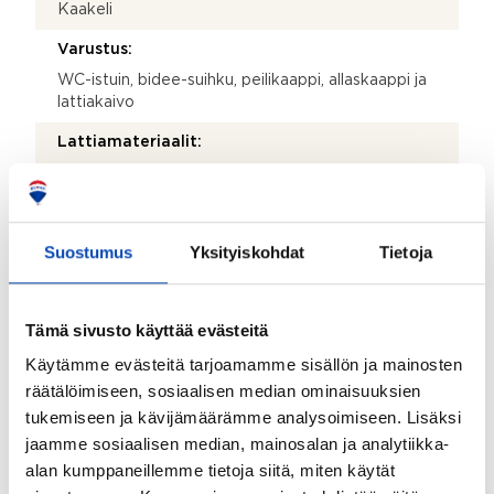
Kaakeli
Varustus:
WC-istuin, bidee-suihku, peilikaappi, allaskaappi ja
lattiakaivo
Lattiamateriaalit:
Laatta
Seinämateriaalit:
Kaakeli
Suostumus
Yksityiskohdat
Tietoja
Varustus:
Pesukoneliitäntä, pyykkikaapit, pesuallas,
Tämä sivusto käyttää evästeitä
silityspöytä/taso, pöytätaso ja lattialämmitys
Käytämme evästeitä tarjoamamme sisällön ja mainosten
Lattiamateriaalit:
räätälöimiseen, sosiaalisen median ominaisuuksien
Laminaatti
tukemiseen ja kävijämäärämme analysoimiseen. Lisäksi
jaamme sosiaalisen median, mainosalan ja analytiikka-
Seinämateriaalit:
alan kumppaneillemme tietoja siitä, miten käytät
Maali