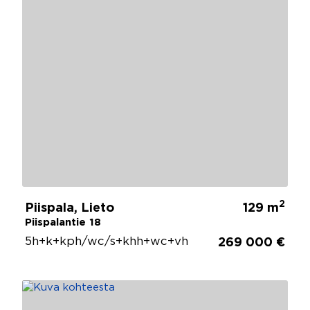
2
Piispala, Lieto
129 m
Piispalantie 18
5h+k+kph/wc/s+khh+wc+vh
269 000 €