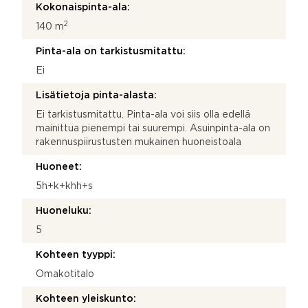
Kokonaispinta-ala:
2
140 m
Pinta-ala on tarkistusmitattu:
Ei
Lisätietoja pinta-alasta:
Ei tarkistusmitattu. Pinta-ala voi siis olla edellä
mainittua pienempi tai suurempi. Asuinpinta-ala on
rakennuspiirustusten mukainen huoneistoala
Huoneet:
5h+k+khh+s
Huoneluku:
5
Kohteen tyyppi:
Omakotitalo
Kohteen yleiskunto: