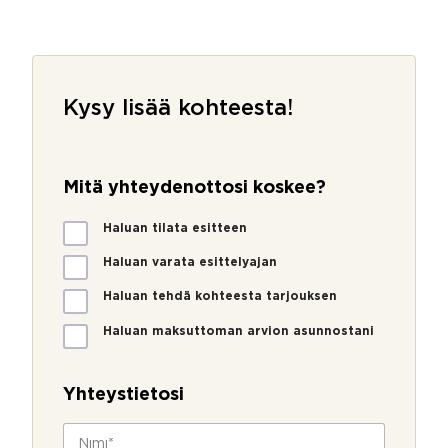
Kysy lisää kohteesta!
*
k
Mitä yhteydenottosi koskee?
o
h
M
Haluan tilata esitteen
t
i
e
t
Haluan varata esittelyajan
e
ä
s
Haluan tehdä kohteesta tarjouksen
y
t
h
a
Haluan maksuttoman arvion asunnostani
t
?
e
y
Yhteystietosi
d
e
N
n