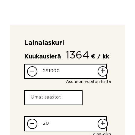
Lainalaskuri
1364
Kuukausierä
€ / kk
–
+
Asunnon velaton hinta
–
+
Laina-aika