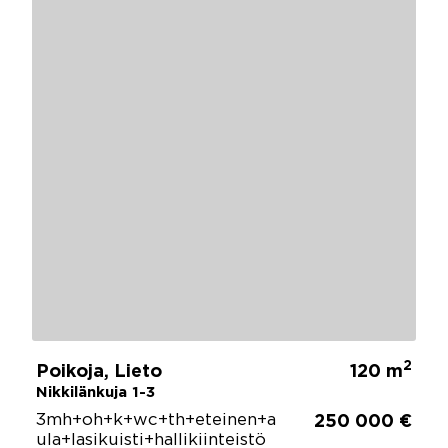
2
Poikoja, Lieto
120 m
Nikkilänkuja 1-3
3mh+oh+k+wc+th+eteinen+a
250 000 €
ula+lasikuisti+hallikiinteistö