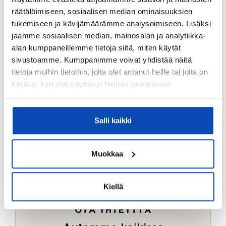
Ostotoimeksiantopalvelumme sopii myös esimerkiksi
räätälöimiseen, sosiaalisen median ominaisuuksien
sijoitus- ja vapaa-ajan asuntojen ostoon.
tukemiseen ja kävijämäärämme analysoimiseen. Lisäksi
jaamme sosiaalisen median, mainosalan ja analytiikka-
LUE LISÄÄ
alan kumppaneillemme tietoja siitä, miten käytät
sivustoamme. Kumppanimme voivat yhdistää näitä
tietoja muihin tietoihin, joita olet antanut heille tai joita on
kerätty, kun olet käyttänyt heidän palvelujaan.
Salli kaikki
Muokkaa
Kiellä
OTA YHTEYTTÄ