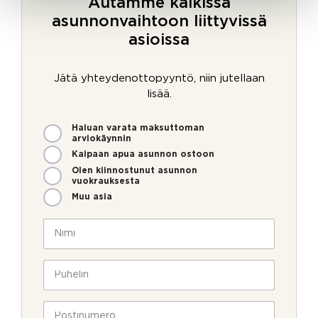
Autamme kaikissa
asunnonvaihtoon liittyvissä
asioissa
Jätä yhteydenottopyyntö, niin jutellaan
lisää.
M
Haluan varata maksuttoman
i
arviokäynnin
t
Kaipaan apua asunnon ostoon
e
Olen kiinnostunut asunnon
n
vuokrauksesta
v
Muu asia
o
i
N
m
i
m
m
e
i
P
o
*
u
l
h
l
e
P
a