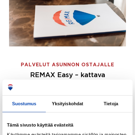
PALVELUT ASUNNON OSTAJALLE
REMAX Easy – kattava
palvelupaketti asunnon ostoon
REMAX Easy on palvelupakettimme asunnon
ostajille.
Tee ostotoimeksianto ja etsimme juuri
Suostumus
Yksityiskohdat
Tietoja
sinulle sopivan kodin, eikä sinun tarvitse nähdä
vaivaa sen löytämiseksi.
Tämä sivusto käyttää evästeitä
Hoidamme koko ostoprosessin puolestasi.
Käytämme evästeitä tarjoamamme sisällön ja mainosten