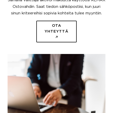
Samalla välittäjä aktivoi maksutta käyttöösi REMAX
Ostovahdin. Saat tiedon sähköpostiisi, kun juuri
sinun kriteereihisi sopivia kohteita tulee myyntiin.
OTA
YHTEYTTÄ