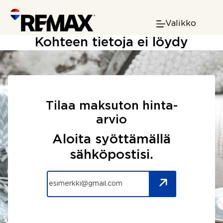
Skip
to
Valikko
content
Kohteen tietoja ei löydy
Tilaa maksuton hinta-
arvio
Aloita syöttämällä
sähköpostisi.