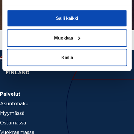
Salli kaikki
Muokkaa
Kiellä
Palvelut
Asuntohaku
Myymässä
Ostamassa
Vuokraamassa