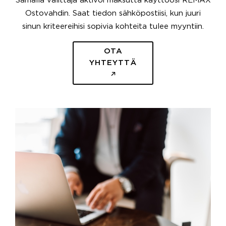
Samalla välittäjä aktivoi maksutta käyttöösi REMAX
Ostovahdin. Saat tiedon sähköpostiisi, kun juuri
sinun kriteereihisi sopivia kohteita tulee myyntiin.
OTA
YHTEYTTÄ