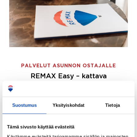
PALVELUT ASUNNON OSTAJALLE
REMAX Easy – kattava
palvelupaketti asunnon ostoon
REMAX Easy on palvelupakettimme asunnon
ostajille.
Tee ostotoimeksianto ja etsimme juuri
Suostumus
Yksityiskohdat
Tietoja
sinulle sopivan kodin, eikä sinun tarvitse nähdä
vaivaa sen löytämiseksi.
Tämä sivusto käyttää evästeitä
Hoidamme koko ostoprosessin puolestasi.
Käytämme evästeitä tarjoamamme sisällön ja mainosten