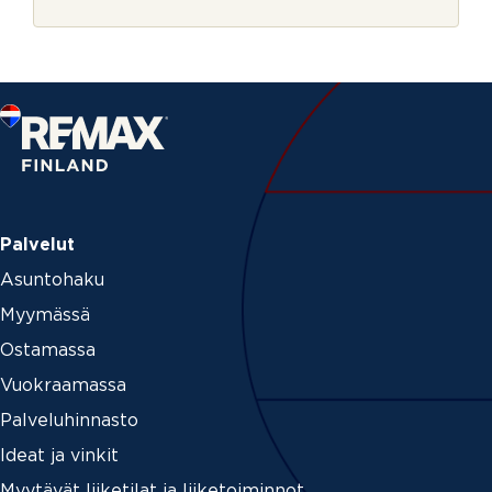
r
s
j
V
e
a
h
v
i
s
t
u
s
N
i
Palvelut
m
i
Asuntohaku
Myymässä
Ostamassa
Vuokraamassa
Palveluhinnasto
Ideat ja vinkit
Myytävät liiketilat ja liiketoiminnot