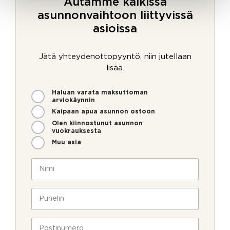
Autamme kaikissa
asunnonvaihtoon liittyvissä
asioissa
Jätä yhteydenottopyyntö, niin jutellaan
lisää.
M
Haluan varata maksuttoman
i
arviokäynnin
t
Kaipaan apua asunnon ostoon
e
Olen kiinnostunut asunnon
n
vuokrauksesta
v
Muu asia
o
i
N
m
i
m
m
e
i
P
o
*
u
l
h
l
e
P
a