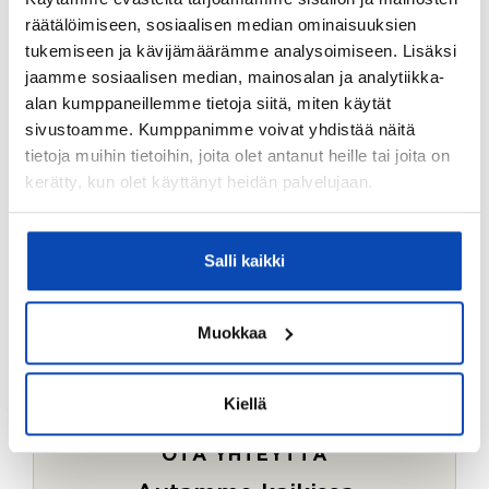
Ostotoimeksiantopalvelumme sopii myös esimerkiksi
räätälöimiseen, sosiaalisen median ominaisuuksien
sijoitus- ja vapaa-ajan asuntojen ostoon.
tukemiseen ja kävijämäärämme analysoimiseen. Lisäksi
jaamme sosiaalisen median, mainosalan ja analytiikka-
LUE LISÄÄ
alan kumppaneillemme tietoja siitä, miten käytät
sivustoamme. Kumppanimme voivat yhdistää näitä
tietoja muihin tietoihin, joita olet antanut heille tai joita on
kerätty, kun olet käyttänyt heidän palvelujaan.
Salli kaikki
Muokkaa
Kiellä
OTA YHTEYTTÄ